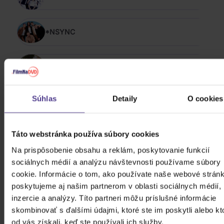
*NSYNC
100 Gecs
Súhlas
Detaily
O cookies
-123 min.
Táto webstránka používa súbory cookies
1349
Na prispôsobenie obsahu a reklám, poskytovanie funkcií
sociálnych médií a analýzu návštevnosti používame súbory
cookie. Informácie o tom, ako používate naše webové stránk
16
poskytujeme aj našim partnerom v oblasti sociálnych médií,
inzercie a analýzy. Títo partneri môžu príslušné informácie
ZOBRAZIŤ VŠETKÝCH
skombinovať s ďalšími údajmi, ktoré ste im poskytli alebo kt
POP & ROCK 2013 - 2023
od vás získali, keď ste používali ich služby.