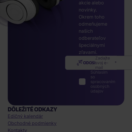
akcie alebo
novinky.
Okrem toho
odmeňujeme
našich
odberateľov
špeciálnymi
zľavami.
Zadajte
ODOSLAŤ
svoj e-
mail
Súhlasím
so
spracovaním
osobných
údajov
DÔLEŽITÉ ODKAZY
Edičný kalendár
Obchodné podmienky
Kontakty