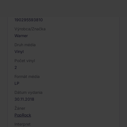
024111
EAN
190295593810
Výrobca/Značka
Warner
Druh média
Vinyl
Počet vinyl
2
Formát média
LP
Dátum vydania
30.11.2018
Žáner
Pop
Rock
Interpret