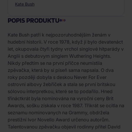
Kate Bush
POPIS PRODUKTU
Kate Bush patří k nejpozoruhodnějším ženám v
hudební historii. V roce 1978, když jí bylo devatenáct
let, okupovala čtyři tydny vrchol singlové hitparády v
Anglii s debutovym singlem Wuthering Heights.
Nikdy předtím se na první příčce neumístila
zpěvačka, která by si píseň sama napsala. O dva
roky později dobyla s deskou Never For Ever
ostrovní albovy žebříček a stala se první britskou
sólovou interpretkou, které se to podařilo. Hned
třináctkrát byla nominována na vyroční ceny Brit
Awards, sošku získala v roce 1987. Třikrát se ocitla na
seznamu nominovanych na Grammy, obdržela
prestižní Ivor Novello Award určenou autorům.
Talentovanou zpěvačku objevil rodinny přítel David