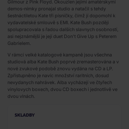
Gilmour z Pink Floyd. Okouzlen jejími amatérskymi
demos-nímky pronajal studio a natačil s tehdy
šestnáctiletou Kate tři písničky, čímž jí dopomohl k
vydavatelské smlouvě s EMI. Kate Bush později
spolupracovala s řadou dalších slavnych osobností,
asi nejznámější je její duet Don't Give Up s Peterem
Gabrielem.
V rámci velké katalogové kampaně jsou všechna
studiová alba Kate Bush poprvé zremasterována a v
nové zvukové podobě znovu vydána na CD a LP.
Zpřístupněno je navíc množství raritních, dosud
nevydanych nahrávek. Alba vycházejí ve čtyřech
vinylovych boxech, dvou CD boxech i jednotlivě ve
dvou vlnách.
SKLADBY