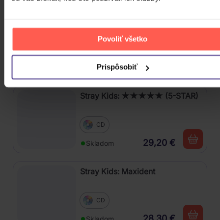
Kabát: Original Albums Vol. 1
Povoliť všetko
4CD
19,00 €
Prispôsobiť
Skladom
Stray Kids: ★★★★★ (5-STAR)
CD
29,20 €
Skladom
Stray Kids: Maxident
CD
28,30 €
Skladom