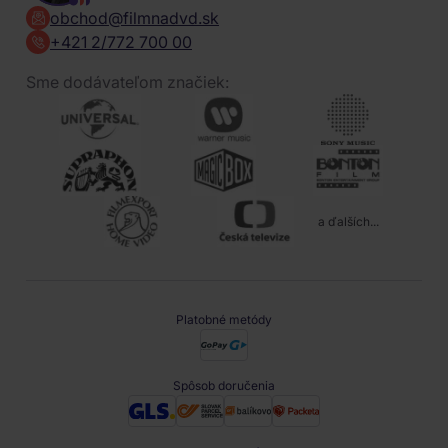
obchod@filmnadvd.sk
+421 2/772 700 00
Sme dodávateľom značiek:
a ďalších...
Platobné metódy
Spôsob doručenia