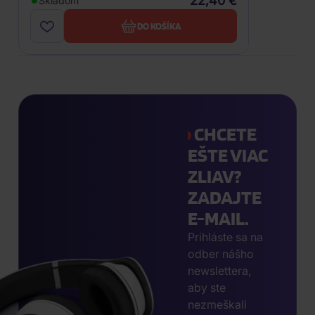
22,40 €
Skladom
DO KOŠÍKA
CHCETE
EŠTE VIAC
ZLIAV?
ZADAJTE
E-MAIL.
Prihláste sa na
odber nášho
newslettera,
aby ste
nezmeškali