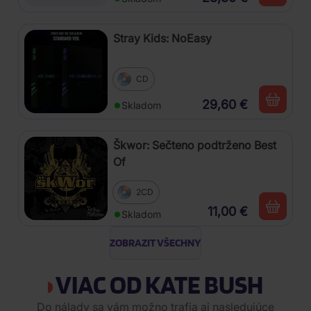
Stray Kids: NoEasy
CD
29,60 €
Skladom
Škwor: Sečteno podtrženo Best
Of
2CD
11,00 €
Skladom
ZOBRAZIT VŠECHNY
VIAC OD KATE BUSH
Do nálady sa vám možno trafia aj nasledujúce