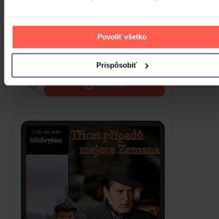
Třicet případů majora Zemana: 1.+2.
diel
Povoliť všetko
DVD
Prispôsobiť
2,10 €
Skladom
DO KOŠÍKA