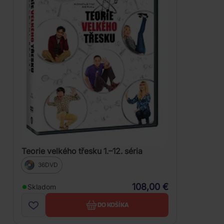
Teorie velkého třesku 1.–12. séria
36DVD
108,00 €
Skladom
DO KOŠÍKA