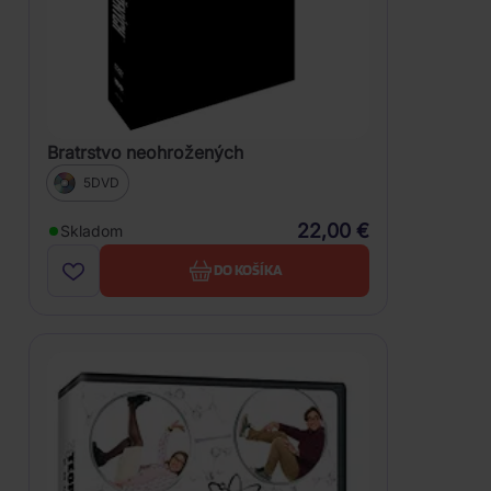
Bratrstvo neohrožených
5DVD
22,00 €
Skladom
DO KOŠÍKA