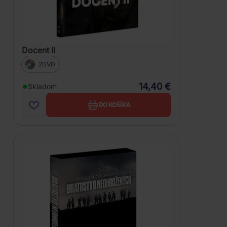
Docent II
2DVD
14,40 €
Skladom
DO KOŠÍKA