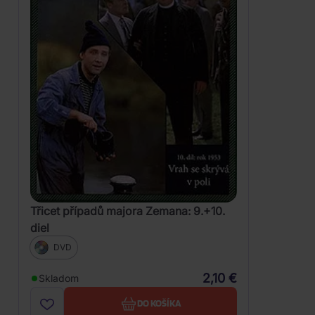
Třicet případů majora Zemana: 9.+10.
diel
DVD
2,10 €
Skladom
DO KOŠÍKA