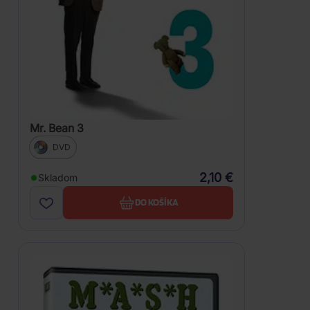
Mr. Bean 3
DVD
2,10 €
Skladom
DO KOŠÍKA