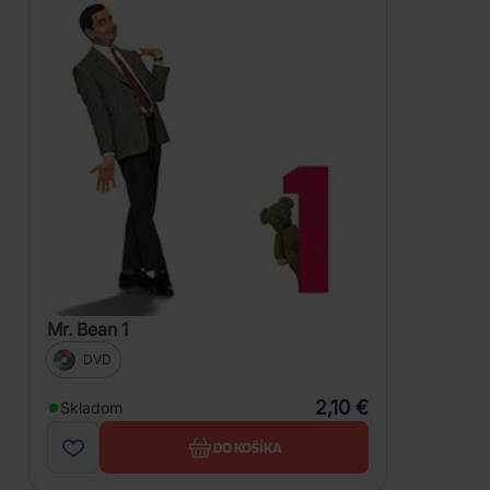
Mr. Bean 1
DVD
2,10 €
Skladom
DO KOŠÍKA