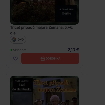
Třicet případů majora Zemana: 5.+6.
diel
DVD
2,10 €
Skladom
DO KOŠÍKA