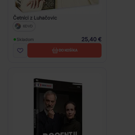
Četníci z Luhačovic
6DVD
25,40 €
Skladom
DO KOŠÍKA