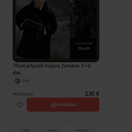
Třicet případů majora Zemana: 7.+8.
diel
DVD
2,10 €
Skladom
DO KOŠÍKA