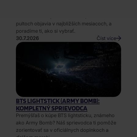
TEŠIŤ V ĎALŠÍCH MESIACOCH
Zaujímaš sa o predobjednávky filmov?
Prevedieme ťa ponukou titulov, ktoré sa na
pultoch objavia v najbližších mesiacoch, a
poradíme ti, ako si vybrať.
30.7.2026
Číst více
BTS LIGHTSTICK (ARMY BOMB):
KOMPLETNÝ SPRIEVODCA
Premýšľaš o kúpe BTS lightsticku, známeho
ako Army Bomb? Náš sprievodca ti pomôže
zorientovať sa v oficiálnych doplnkoch a