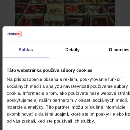
ČESKÁ HUDBA NA VINYLE A CD:
KLASIKY A NOVINKY
Súhlas
Detaily
O cookies
Hľadáš to najlepšie, čo česká hudba na vinyle
alebo CD ponúka? Poradíme ti, ako sa
zorientovať v klasikách aj novinkách a vybrať
Táto webstránka používa súbory cookies
si správne.
30.7.2026
Číst více
Na prispôsobenie obsahu a reklám, poskytovanie funkcií
sociálnych médií a analýzu návštevnosti používame súbory
cookie. Informácie o tom, ako používate naše webové stránk
poskytujeme aj našim partnerom v oblasti sociálnych médií,
inzercie a analýzy. Títo partneri môžu príslušné informácie
skombinovať s ďalšími údajmi, ktoré ste im poskytli alebo kt
od vás získali, keď ste používali ich služby.