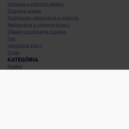
Ochrana osobných údajov
Doprava platba
Podmienky reklamácie a vrátenia
Reklamácia a vrátenie tovaru
Zásady používania cookies
Faq
Vernostné zľavy
O nás
KATEGÓRIA
Hudba
Filmy
Pre zberateľov
obchod@filmnadvd.sk
+421 2/772 700 00
Audiotechnika
Vouchery
RÝCHLY KONTAKT
Barbora Danielová
(Po-Pia, 7 - 15 hod.)
obchod@filmnadvd.sk