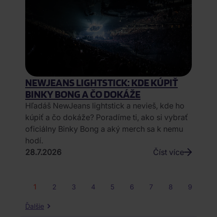
NEWJEANS LIGHTSTICK: KDE KÚPIŤ
BINKY BONG A ČO DOKÁŽE
Hľadáš NewJeans lightstick a nevieš, kde ho
kúpiť a čo dokáže? Poradíme ti, ako si vybrať
oficiálny Binky Bong a aký merch sa k nemu
hodí.
28.7.2026
Číst více
1
2
3
4
5
6
7
8
9
Ďalšie