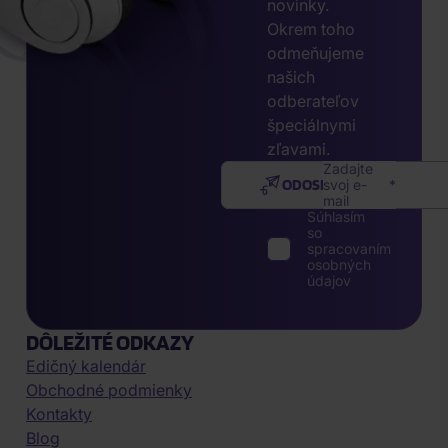
novinky.
Okrem toho
odmeňujeme
našich
odberateľov
špeciálnymi
zľavami.
Zadajte
ODOSLAŤ
svoj e-
mail
Súhlasím
so
spracovaním
osobných
údajov
DÔLEŽITÉ ODKAZY
Edičný kalendár
Obchodné podmienky
Kontakty
Blog