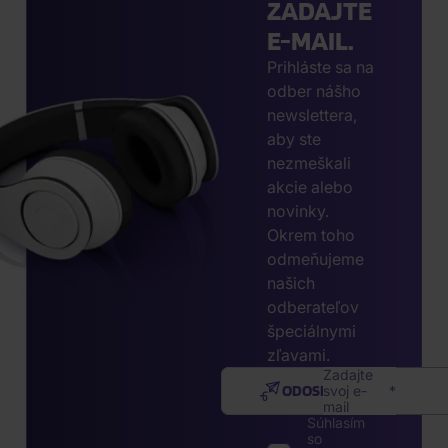
ZADAJTE
E-MAIL.
Prihláste sa na
odber nášho
newslettera,
aby ste
nezmeškali
akcie alebo
novinky.
Okrem toho
odmeňujeme
našich
odberateľov
špeciálnymi
zľavami.
Zadajte
ODOSLAŤ
svoj e-
mail
Súhlasím
so