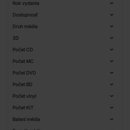
Rok vydania
Od
Do
Dostupnosť
Analogis
Druh média
Skladom
Knosti
3D
Skladom u dodávateľa
Pro-Ject
Počet CD
Record Doctor
Počet MC
Spincare
Počet DVD
Tonar
Počet BD
Počet vinyl
Počet KiT
Balení média