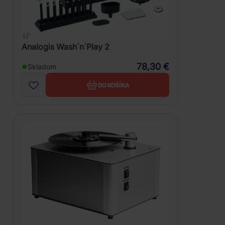
Analogis Wash´n´Play 2
78,30 €
Skladom
DO KOŠÍKA