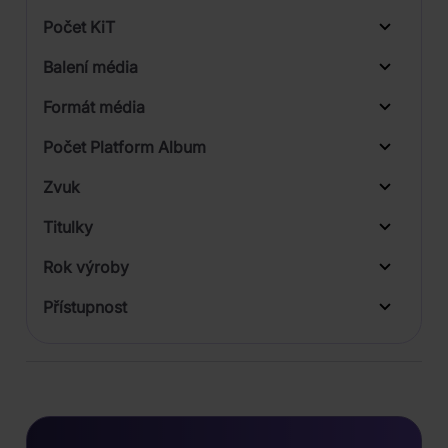
Mitchell & Johnson
Počet KiT
Monster
Balení média
Moondrop
Formát média
Nagaoka
Počet Platform Album
Pro-Ject
Zvuk
Sennheiser
Titulky
Supra Cables
Rok výroby
Tonar
Přístupnost