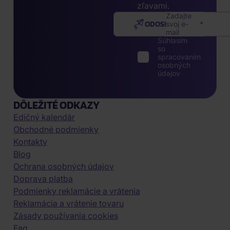
zľavami.
Zadajte
ODOSLAŤ
svoj e-
mail
Súhlasím
so
spracovaním
osobných
údajov
DÔLEŽITÉ ODKAZY
Edičný kalendár
Obchodné podmienky
Kontakty
Blog
Ochrana osobných údajov
Doprava platba
Podmienky reklamácie a vrátenia
Reklamácia a vrátenie tovaru
Zásady používania cookies
Faq