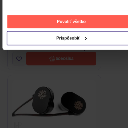
Povoliť všetko
MOONDROP MIS-Tip Sponge Eartips
Size M
Prispôsobiť
20,80 €
Skladom
DO KOŠÍKA