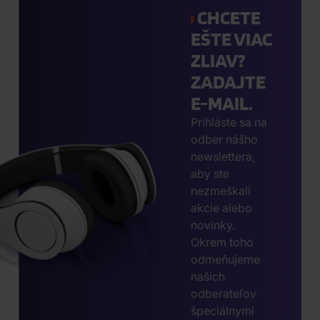
CHCETE
EŠTE VIAC
ZLIAV?
ZADAJTE
E-MAIL.
Prihláste sa na
odber nášho
newslettera,
aby ste
nezmeškali
akcie alebo
novinky.
Okrem toho
odmeňujeme
našich
odberateľov
špeciálnymi