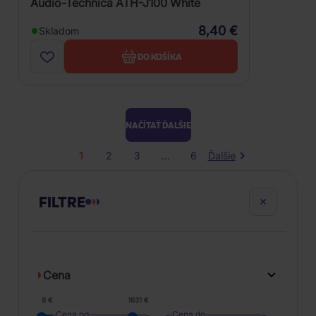
Audio-Technica ATH-J100 White
8,40 €
Skladom
DO KOŠÍKA
NAČÍTAŤ ĎALŠIE
1
2
3
...
6
Ďalšie
FILTRE
Cena
8 €
1631 €
Cena od
Cena do