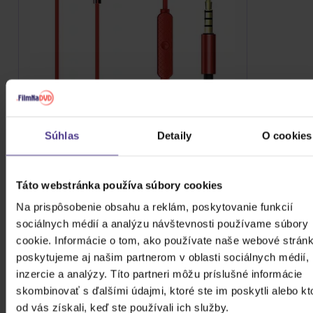
Aiwa ESTM-50RD
Súhlas
Detaily
O cookies
10,50 €
Skladom
DO KOŠÍKA
Táto webstránka používa súbory cookies
Na prispôsobenie obsahu a reklám, poskytovanie funkcií
sociálnych médií a analýzu návštevnosti používame súbory
cookie. Informácie o tom, ako používate naše webové stránk
poskytujeme aj našim partnerom v oblasti sociálnych médií,
inzercie a analýzy. Títo partneri môžu príslušné informácie
skombinovať s ďalšími údajmi, ktoré ste im poskytli alebo kt
od vás získali, keď ste používali ich služby.