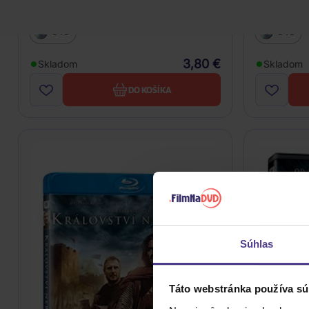
Pearl Harbor
Železné s
DVD
DVD
3,80 €
Skladom
Skladom
DO KOŠÍKA
Súhlas
Táto webstránka používa sú