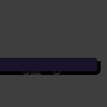
Radiť od:
Najobľúbenejší
Zobrazení