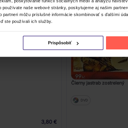
eklám, poskytovanie funkcií sociálnych médií a analýzu návšte
o používate naše webové stránky, poskytujeme aj našim partner
to partneri môžu príslušné informácie skombinovať s ďalšími údaj
ď ste používali ich služby.
Prispôsobiť
o nebeské
Čierny jastrab zostrelený
DVD
3,80 €