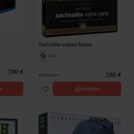
Zachráňte vojaka Ryana
DVD
7,60 €
7,60 €
Skladom
A
DO KOŠÍKA