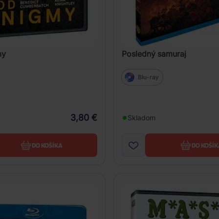
my
Posledný samuraj
Blu-ray
3,80 €
Skladom
DO KOŠÍKA
DO KOŠÍK