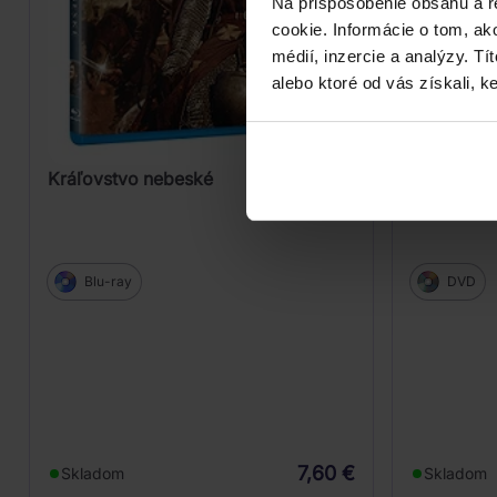
Na prispôsobenie obsahu a r
cookie. Informácie o tom, ak
médií, inzercie a analýzy. Tí
alebo ktoré od vás získali, ke
Kráľovstvo nebeské
Kráľovstv
Blu-ray
DVD
7,60 €
Skladom
Skladom