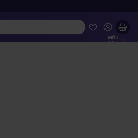
MÔJ
ÚČET
Váš nákupný košík je prázdny
REZRITE SI NAJOBĽÚBENEJŠIE PRODUKTY
kúpte ešte za
100,00 €
a dopravu máte zdarma
Pokračovať v nákupe