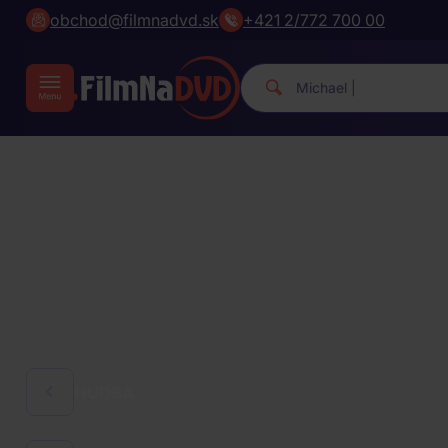
obchod@filmnadvd.sk
+421 2/772 700 00
M
|
HUDBA