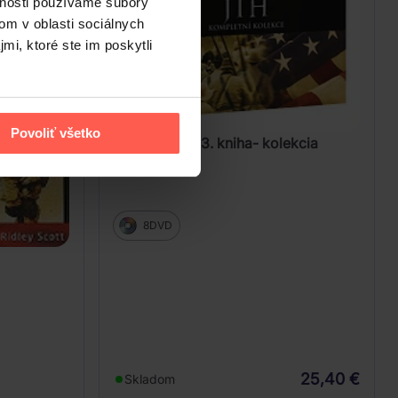
vnosti používame súbory
om v oblasti sociálnych
mi, ktoré ste im poskytli
Povoliť všetko
Sever a jih 1.-3. kniha- kolekcia
8DVD
25,40 €
Skladom