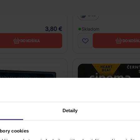
rdce
Trója
DVD
3,80 €
Skladom
DO KOŠÍKA
DO KOŠÍK
Detaily
bory cookies