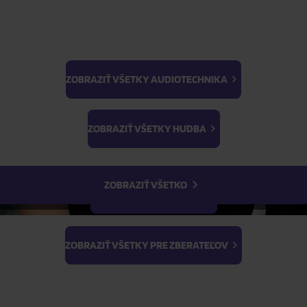
ZOBRAZIŤ VŠETKY AUDIOTECHNIKA
BTS
Light Stick & Keyring
ZOBRAZIŤ VŠETKY HUDBA
Stray Kids
ZOBRAZIŤ VŠETKO
ZOBRAZIŤ VŠETKY FILMY
ZOBRAZIŤ VŠETKY PRE ZBERATEĽOV