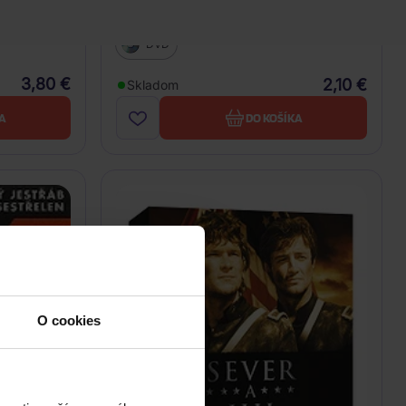
Rambo II - Zpátky v pekle!
DVD
3,80 €
2,10 €
Skladom
A
DO KOŠÍKA
O cookies