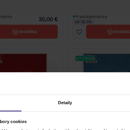
CD
dnávka
Predobjednávka
30,00 €
od 18.09.
DO KOŠÍKA
DO KOŠÍK
NOVINKA
Detaily
bory cookies