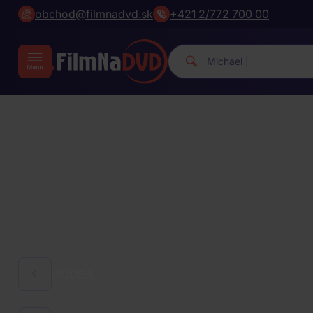
obchod@filmnadvd.sk
+421 2/772 700 00
Michael
|
HUDBA