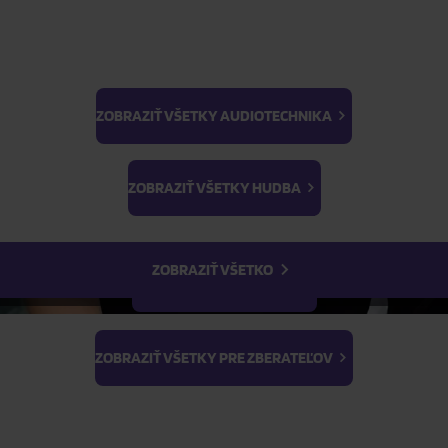
31,70 €
dnávka
od 18.09.
od 04.09.
DO KOŠÍKA
DO KOŠÍK
ZOBRAZIŤ VŠETKY AUDIOTECHNIKA
NOVINKA
BTS
Light Stick & Keyring
ZOBRAZIŤ VŠETKY HUDBA
Stray Kids
ZOBRAZIŤ VŠETKO
ZOBRAZIŤ VŠETKY FILMY
ZOBRAZIŤ VŠETKY PRE ZBERATEĽOV
 The Phase (Phase Version)
Monsta X: The Phase (Refi
Version)