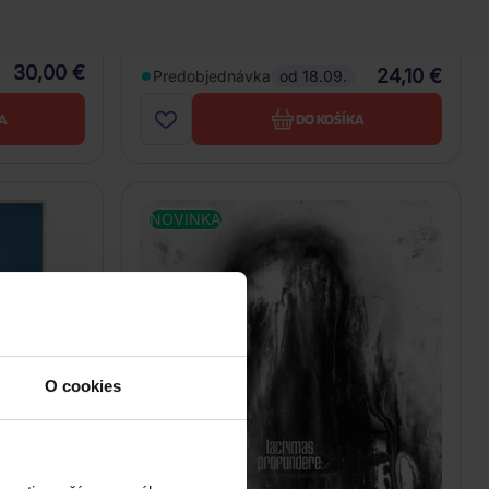
CD
30,00 €
24,10 €
Predobjednávka
od 18.09.
A
DO KOŠÍKA
NOVINKA
O cookies