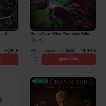
hind
Game Over: When Darkness Falls
CD
17,30 €
14,40 €
Predobjednávka
od 18.09.
A
DO KOŠÍKA
NOVINKA