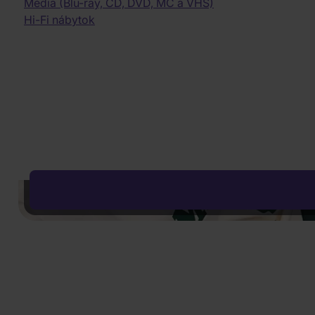
Dychovka
Fantasy filmy
Média (Blu-ray, CD, DVD, MC a VHS)
24,90 €
Predobje
od 02.09.
Elektronická hudba
Dobrodružné filmy
Hi-Fi nábytok
DO KOŠÍKA
Audiophile Quality
Historické filmy
Ľudovky
Dokumentárne filmy
II. akosť
Vojnové dokumenty
K-GOODS
3D filmy
NOVINKA
NOVINKA
Erotické filmy
Ateez
Paródie
K-Magazine
Cvičenie
Photo Cards
Onewe: 面 : Unknown Atlas
Monsta X:
(Unknown Atlas Version)