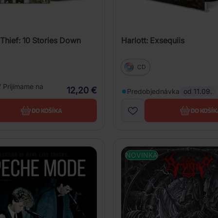
Thief: 10 Stories Down
Harlott: Exsequiis
CD
/ Prijímame na
12,20 €
Predobjednávka
od 11.09.
DO KOŠÍKA
DO KOŠÍK
NOVINKA