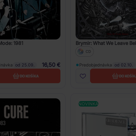
ode: 1981
Brymir: What We Leave Be
CD
16,50 €
dnávka
od 25.09.
Predobjednávka
od 02.10.
DO KOŠÍKA
DO KOŠÍK
NOVINKA