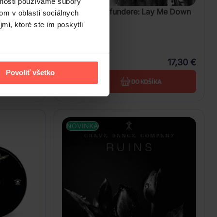
vnosti používame súbory
squa,
Lacrimas Profundere: Lay Me Down
om v oblasti sociálnych
erman:
O Silent Fear
mi, ktoré ste im poskytli
CD
23,30 €
17,30 €
Do týždňa
Povoliť všetko
A
DO KOŠÍKA
NOVINKA