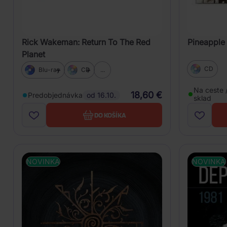
Rick Wakeman: Return To The Red
Pineapple 
Planet
CD
Blu-ray
CD
...
Na ceste 
18,60 €
Predobjednávka
od 16.10.
sklad
DO KOŠÍKA
NOVINKA
NOVINKA