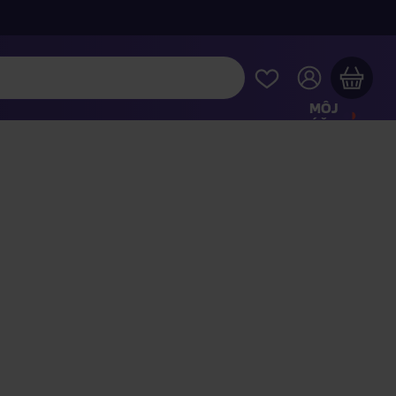
MÔJ
ÚČET
Váš nákupný košík je prázdny
REZRITE SI NAJOBĽÚBENEJŠIE PRODUKTY
kúpte ešte za
100,00 €
a dopravu máte zdarma
Pokračovať v nákupe