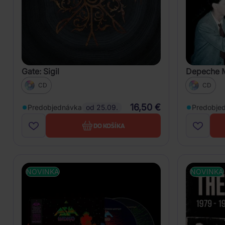
Gate: Sigil
Depeche M
CD
CD
16,50 €
Predobjednávka
od 25.09.
Predobje
DO KOŠÍKA
NOVINKA
NOVINKA