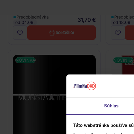
CD
CD
Predobjednávka
Predobje
31,70 €
od 04.09.
od 18.09.
DO KOŠÍKA
NOVINKA
NOVINKA
Súhlas
Táto webstránka používa sú