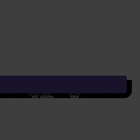
26,60 €
42,30 €
od 18.09.
A
DO KOŠÍKA
NOVINKA
ned
Monsta X: The Phase (Digipak
Version)