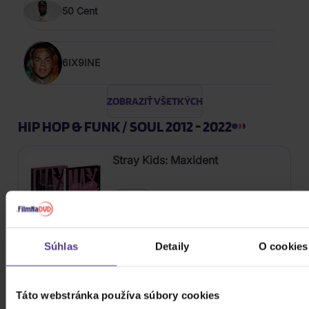
50 Cent
6IX9INE
ZOBRAZIŤ VŠETKÝCH
HIP HOP & FUNK / SOUL 2012 - 2022
Stray Kids: Maxident
CD
28,30 €
Skladom
Súhlas
Detaily
O cookies
Blackpink: Born Pink (BOX, Pink
Version)
Táto webstránka používa súbory cookies