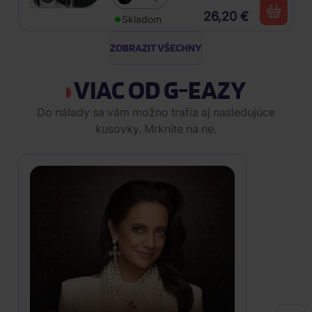
26,20 €
Skladom
ZOBRAZIT VŠECHNY
VIAC OD G-EAZY
Do nálady sa vám možno trafia aj nasledujúce
kusovky. Mrknite na ne.