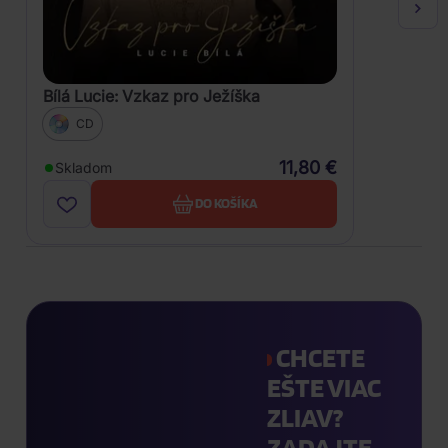
Bílá Lucie: Vzkaz pro Ježíška
CD
11,80 €
Skladom
DO KOŠÍKA
CHCETE
EŠTE VIAC
ZLIAV?
ZADAJTE