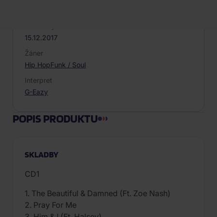
Plastový obal
Dátum vydania
15.12.2017
Žáner
Hip Hop
Funk / Soul
Interpret
G-Eazy
POPIS PRODUKTU
SKLADBY
CD1
1. The Beautiful & Damned (Ft. Zoe Nash)
2. Pray For Me
3. Him & I (Ft. Halsey)