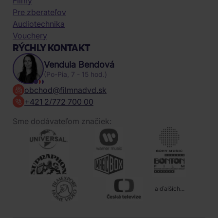
Filmy
Pre zberateľov
Audiotechnika
Vouchery
RÝCHLY KONTAKT
Vendula Bendová
(Po-Pia, 7 - 15 hod.)
obchod@filmnadvd.sk
+421 2/772 700 00
Sme dodávateľom značiek:
a ďalších...