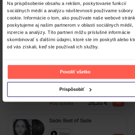
CD
Na prispôsobenie obsahu a reklám, poskytovanie funkcií
31,30 €
sociálnych médií a analýzu návštevnosti používame súbory
Skladom
cookie. Informácie o tom, ako používate naše webové stránk
poskytujeme aj našim partnerom v oblasti sociálnych médií,
Blackpink: Album
inzercie a analýzy. Títo partneri môžu príslušné informácie
skombinovať s ďalšími údajmi, ktoré ste im poskytli alebo kt
CD
od vás získali, keď ste používali ich služby.
31,70 €
Skladom
Povoliť všetko
Jackson Michael: Dangerous
Prispôsobiť
2Vinyl
26,20 €
Do týždňa
Sade: Best of Sade
2Vinyl