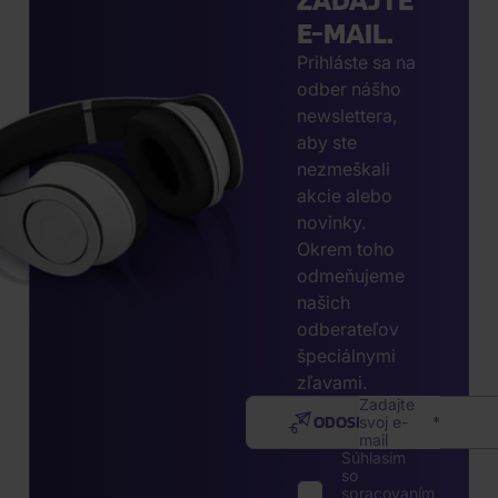
E-MAIL.
Prihláste sa na
odber nášho
newslettera,
aby ste
nezmeškali
akcie alebo
novinky.
Okrem toho
odmeňujeme
našich
odberateľov
špeciálnymi
zľavami.
Zadajte
ODOSLAŤ
svoj e-
mail
Súhlasím
so
spracovaním