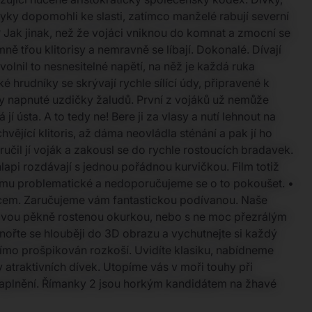
zyky dopomohli ke slasti, zatímco manželé rabují severní
 Jak jinak, než že vojáci vniknou do komnat a zmocní se
ně třou klitorisy a nemravně se líbají. Dokonalé. Dívají
olnil to nesnesitelné napětí, na něž je každá ruka
é hrudníky se skrývají rychle sílící údy, připravené k
kaly napnuté uzdičky žaludů. První z vojáků už nemůže
í ústa. A to tedy ne! Bere ji za vlasy a nutí lehnout na
ějící klitoris, až dáma neovládla sténání a pak jí ho
učil jí voják a zakousl se do rychle rostoucích bradavek.
hlapi rozdávají s jednou pořádnou kurvičkou. Film totiž
filmu problematické a nedoporučujeme se o to pokoušet. •
ovocem. Zaručujeme vám fantastickou podívanou. Naše
 takovou pěkně rostenou okurkou, nebo s ne moc přezrálým
anořte se hlouběji do 3D obrazu a vychutnejte si každý
a přímo prošpikován rozkoší. Uvidíte klasiku, nabídneme
traktivních dívek. Utopíme vás v moři touhy při
naplnění. Římanky 2 jsou horkým kandidátem na žhavé