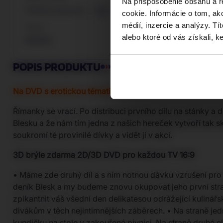
Na prispôsobenie obsahu a r
Pošetka (papierov
…
Viac
cookie. Informácie o tom, ak
médií, inzercie a analýzy. Tí
Žáner
alebo ktoré od vás získali, ke
Erotický
POPIS PRODUKTU
Na DVD s erotickou tématikou nelze využít platební brán
Římanky se vrací. Po distribuci prvního dílu na stánky a 
Blesku a že nám tím jedna z našich hereček vytvoří tak 
soukromí té provinilé dívky a vidět ji v akci.
3D brýle zdarma 2D/3D DVD pro každou TV 16:9
• Máme zde druhý díl a s ním notnou dávku vzrušení pro v
deník Blesk a my budeme znovu okupovat jeho první stranu
zpikantnit váš všední den delikatesou odrážející kulinář
divákům v těch nejintimnějších záběrech. • Na straně jed
kundičku na stole v zakouřené pivnici. Na straně druhé