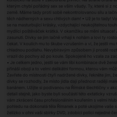
kterým chybí pořádný sex se vším všudy. Ty, které si z n
země. Máme tady proti sobě nekontrolovanou sílu a lačn
těch nádherných a sexu chtivých dam! • Už je to tady! Voj
se na masturbující krásky, vzdychající neukojitelnou touh
mydlící poštěváček krátká. V okamžiku se mění situace! Jso
zasunutí. Dívky se jim lačně vrhají k nohám a loví ty ros
čekat. V koulích mu to škube vzrušením a ví, že jestli mu t
chladnou podlahu. Nevybíravým způsobem jí prostě roztáhl
vrazil do pochvy až po koule. Spokojeně ho vzala za zade
• Je celkem jedno, jestli se vám líbí kombinace dvě žensk
přináší obojí a to velmi delikátní formou, kterou vám m
Zavřete do místnosti čtyři nadržené dívky, řekněte jim,
dívky se rozhodly, že místo jídla dají přednost raději m
banánem. Užijte si podívanou na Římské šlechtičny v akci
detail stejně, jako byste byli součástí této extaticky vzr
vám zkrácení času profesionálním kouřením s velmi hlu
pohledu na dokonalá těla Římanek a poté ukojíme vaše 
želízko v ohni vaší sbírky DVD, zdobící polici nejedné č