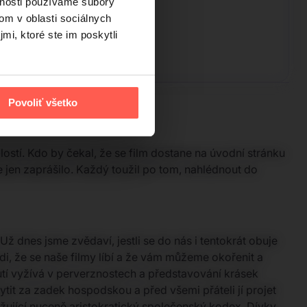
vnosti používame súbory
om v oblasti sociálnych
mi, ktoré ste im poskytli
Povoliť všetko
lostí. Kdo by čekal, že se film dostane na úvodní stránku
 jen zaprášilo. Každý toužil po tom, nahlédnout do
ž dnes jsme zvědaví, jestli se do nás i tentokrát obuje
di, že se naše filmy líbí a že vám můžeme okořenit a
hutí vyžívá v perverznostech a představování krásek
ytit za zadek hospodskou a před všemi přáteli jí projet
ující nuceně aristokratický společenský kodex. Dívky,