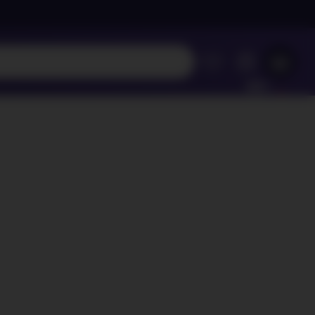
MÔJ
ÚČET
Váš nákupný košík je prázdny
REZRITE SI NAJOBĽÚBENEJŠIE PRODUKTY
kúpte ešte za
100,00 €
a dopravu máte zdarma
Pokračovať v nákupe