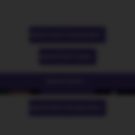
ZOBRAZIŤ VŠETKY AUDIOTECHNIKA
BTS
Light Stick & Keyring
ZOBRAZIŤ VŠETKY HUDBA
Stray Kids
ZOBRAZIŤ VŠETKO
ZOBRAZIŤ VŠETKY FILMY
ZOBRAZIŤ VŠETKY PRE ZBERATEĽOV
ŽIADOSŤ O TELEFONICKÚ OBJEDNÁVKU
Parametre produktu