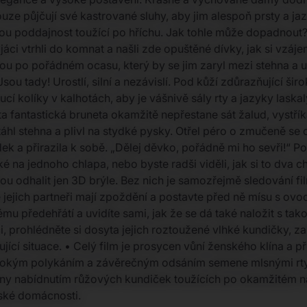
ouze půjčují své kastrované sluhy, aby jim alespoň prsty a ja
ou poddajnost toužící po hříchu. Jak tohle může dopadnout?
áci vtrhli do komnat a našli zde opuštěné dívky, jak si vzájem
ou po pořádném ocasu, který by se jim zaryl mezi stehna a uv
u tady! Urostlí, silní a nezávislí. Pod kůží zdůrazňující širok
toucí kolíky v kalhotách, aby je vášnivě sály rty a jazyky las
a fantastická bruneta okamžitě nepřestane sát žalud, vystříká j
 stehna a plivl na stydké pysky. Otřel péro o zmučeně se chv
k a přirazila k sobě. „Dělej děvko, pořádně mi ho sevři!“ Por
é na jednoho chlapa, nebo byste radši viděli, jak si to dva c
ůžou odhalit jen 3D brýle. Bez nich je samozřejmě sledování 
 že jejich partneři mají zpoždění a postavte před ně mísu s 
alému předehřátí a uvidíte sami, jak že se dá také naložit s
, prohlédněte si dosyta jejich roztoužené vlhké kundičky, z
ušující situace. • Celý film je prosycen vůní ženského klína 
bokým polykáním a závěrečným odsáním semene mlsnými rty a
sny nabídnutím růžových kundiček toužících po okamžitém 
eské domácnosti.