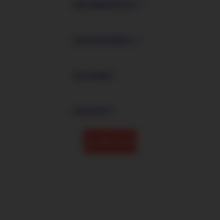
PRE ZBERATEĽOV
AUDIOTECHNIKA
VOUCHERY
KONTAKTY
AKCIE A ZĽAVY
ŘÍMANKY 3D 