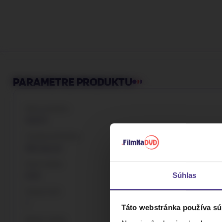
PARAMETRE PRODUKTU
Kód produktu
004111
Výrobca/Značka
DM discont
Druh média
Súhlas
DVD
Počet DVD
1
Táto webstránka používa sú
Balení média