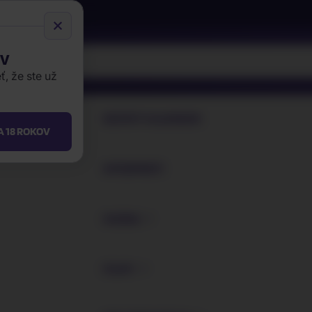
OV
, že ste už
EDIČNÝ KALENDÁR
A 18 ROKOV
INTERPRETI
P
HUDBA
Na
FILMY