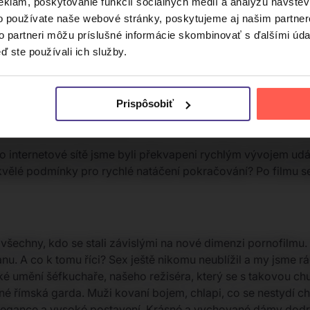
eklám, poskytovanie funkcií sociálnych médií a analýzu návšte
o používate naše webové stránky, poskytujeme aj našim partner
to partneri môžu príslušné informácie skombinovať s ďalšími údaj
ď ste používali ich služby.
Prispôsobiť
y GoPay a platby kartou.
do internetové sítě jsme byli překvapeni rychlým vývojem udá
skvělé podmínky pro rychlé natáčení pokračování? Po filmu se
šechny, kdo se stali závislými na nové dimenzi pornofilmu. U
. A co k tomu říci? Sex ještě nikomu neublížil a my jsme rá
ské umění šéfkuchaře, našeho režiséra, který se s takovou c
né římská garda. Muži kovaní bojem, chlapi, co se nestydí ch
 elegance a vysoké postavení. Krásné a vychované dámy dodrž