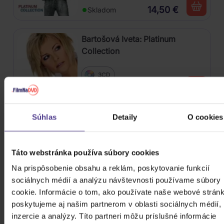
14,50 €
Skladom
Bartošová Iveta: Platinum
Collection
3CD
9,40 €
Skladom
Súhlas
Detaily
O cookies
Osbourne Ozzy: The Essential
Ozzy Osbourne
Táto webstránka používa súbory cookies
2CD
10,10 €
Na prispôsobenie obsahu a reklám, poskytovanie funkcií
Skladom
sociálnych médií a analýzu návštevnosti používame súbory
cookie. Informácie o tom, ako používate naše webové stránk
Argema: Platinum Collection
poskytujeme aj našim partnerom v oblasti sociálnych médií,
inzercie a analýzy. Títo partneri môžu príslušné informácie