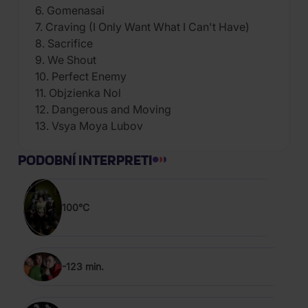
6. Gomenasai
7. Craving (I Only Want What I Can't Have)
8. Sacrifice
9. We Shout
10. Perfect Enemy
11. Objzienka Nol
12. Dangerous and Moving
13. Vsya Moya Lubov
PODOBNÍ INTERPRETI
100°C
-123 min.