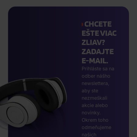
CHCETE
EŠTE VIAC
ZLIAV?
ZADAJTE
E-MAIL.
Prihláste sa na
odber nášho
newslettera,
aby ste
nezmeškali
akcie alebo
novinky.
Okrem toho
odmeňujeme
našich