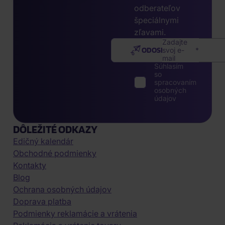
odberateľov
špeciálnymi
zľavami.
Zadajte
ODOSLAŤ
svoj e-
mail
Súhlasím
so
spracovaním
osobných
údajov
DÔLEŽITÉ ODKAZY
Edičný kalendár
Obchodné podmienky
Kontakty
Blog
Ochrana osobných údajov
Doprava platba
Podmienky reklamácie a vrátenia