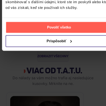
3CD
skombinovať s ďalšími údajmi, ktoré ste im poskytli alebo kt
od vás získali, keď ste používali ich služby.
9,50 €
Skladom
Rottrová Marie - Všechno
Povoliť všetko
nejlepší...
CD
Prispôsobiť
7,60 €
Skladom
ZOBRAZIT VŠECHNY
VIAC OD T.A.T.U.
Do nálady sa vám možno trafia aj nasledujúce
kusovky. Mrknite na ne.