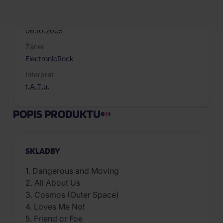
1
Dátum vydania
06.10.2005
Žáner
Electronic
Rock
Interpret
t.A.T.u.
POPIS PRODUKTU
SKLADBY
1. Dangerous and Moving
2. All About Us
3. Cosmos (Outer Space)
4. Loves Me Not
5. Friend or Foe