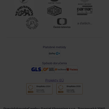
a ďalších...
Platobné metódy
Spôsob doručenia
Projekty EÚ
Prevádzkovateľ webu: Daniel Shopping s.r.o., Trocnovská 1060,