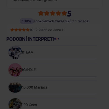
5
100%
spokojených zákazníků z 1 recenzí
10.12.2025 od Jana H.
PODOBNÍ INTERPRETI
&TEAM
(G)I-DLE
10,000 Maniacs
100 Gecs