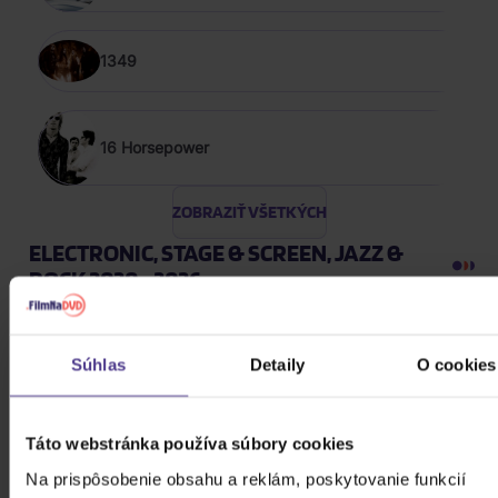
1349
16 Horsepower
ZOBRAZIŤ VŠETKÝCH
ELECTRONIC, STAGE & SCREEN, JAZZ &
ROCK 2020 - 2026
Harlej: Best Of 30 let (2006 -
2025) Part 2
Súhlas
Detaily
O cookies
CD
12,20 €
Táto webstránka používa súbory cookies
Skladom
Na prispôsobenie obsahu a reklám, poskytovanie funkcií