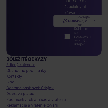
odberateľov
špeciálnymi
zľavami.
Zadajte
ODOSLAŤ
svoj e-
mail
Súhlasím
so
spracovaním
osobných
údajov
DÔLEŽITÉ ODKAZY
Edičný kalendár
Obchodné podmienky
Kontakty
Blog
Ochrana osobných údajov
Doprava platba
Podmienky reklamácie a vrátenia
Reklamácia a vrátenie tovaru