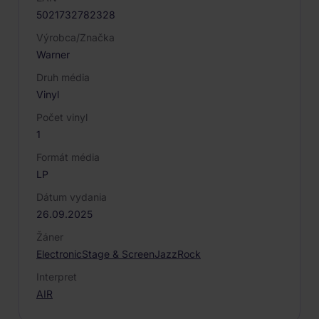
5021732782328
Výrobca/Značka
Warner
Druh média
Vinyl
Počet vinyl
1
Formát média
LP
Dátum vydania
26.09.2025
Žáner
Electronic
Stage & Screen
Jazz
Rock
Interpret
AIR