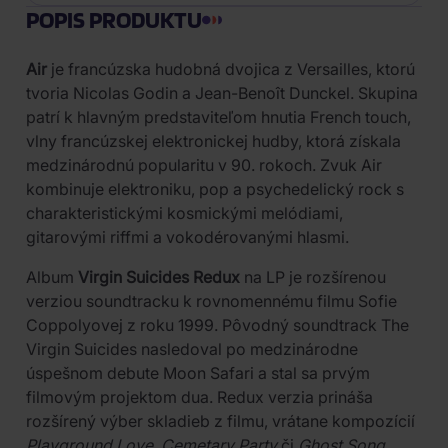
POPIS PRODUKTU
Air
je francúzska hudobná dvojica z Versailles, ktorú
tvoria Nicolas Godin a Jean-Benoît Dunckel. Skupina
patrí k hlavným predstaviteľom hnutia French touch,
vlny francúzskej elektronickej hudby, ktorá získala
medzinárodnú popularitu v 90. rokoch. Zvuk Air
kombinuje elektroniku, pop a psychedelický rock s
charakteristickými kosmickými melódiami,
gitarovými riffmi a vokodérovanými hlasmi.
Album
Virgin Suicides Redux
na LP je rozšírenou
verziou soundtracku k rovnomennému filmu Sofie
Coppolyovej z roku 1999. Pôvodný soundtrack The
Virgin Suicides nasledoval po medzinárodne
úspešnom debute Moon Safari a stal sa prvým
filmovým projektom dua. Redux verzia prináša
rozšírený výber skladieb z filmu, vrátane kompozícií
Playground Love
,
Cemetary Party
či
Ghost Song
.