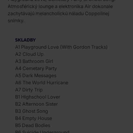
Atmosférický lounge a elektronika Air dokonale
zachytávajú melancholickú náladu Coppolinej
snímky.
SKLADBY
A1 Playground Love (With Gordon Tracks)
A2 Cloud Up
A3 Bathroom Girl
A4 Cemetary Party
A5 Dark Messages
A6 The World Hurricane
A7 Dirty Trip
B1 Highschool Lover
B2 Afternoon Sister
B3 Ghost Song
B4 Empty House
B5 Dead Bodies
B6 Suicide Underground