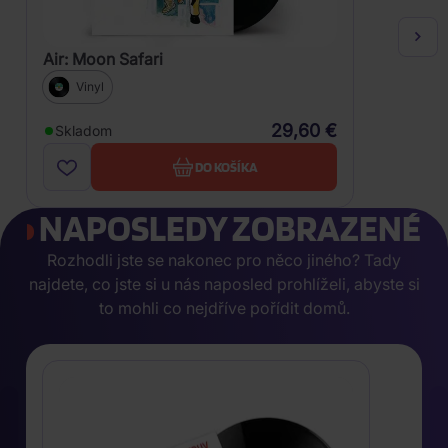
Air: Moon Safari
Vinyl
29,60 €
Skladom
DO KOŠÍKA
NAPOSLEDY ZOBRAZENÉ
Rozhodli jste se nakonec pro něco jiného? Tady
najdete, co jste si u nás naposled prohlíželi, abyste si
to mohli co nejdříve pořídit domů.