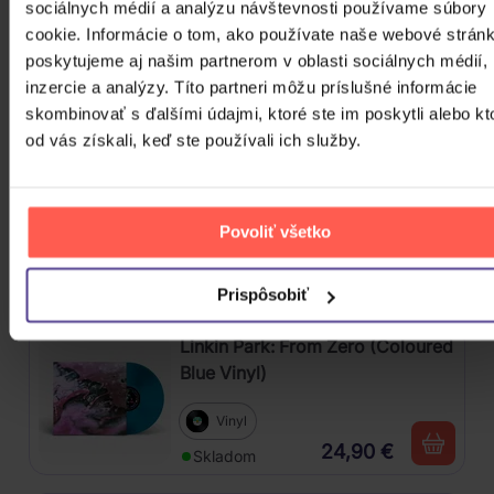
Kabát: Original Albums Vol.3
sociálnych médií a analýzu návštevnosti používame súbory
cookie. Informácie o tom, ako používate naše webové stránk
poskytujeme aj našim partnerom v oblasti sociálnych médií,
4CD
inzercie a analýzy. Títo partneri môžu príslušné informácie
18,60 €
Skladom
skombinovať s ďalšími údajmi, ktoré ste im poskytli alebo kt
od vás získali, keď ste používali ich služby.
Mišík Vladimír: Vteřiny, měsíce a
roky
Povoliť všetko
CD
16,30 €
Skladom
Prispôsobiť
Linkin Park: From Zero (Coloured
Blue Vinyl)
Vinyl
24,90 €
Skladom