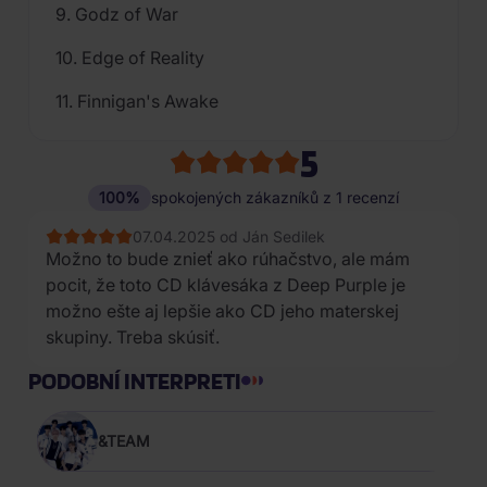
9. Godz of War
10. Edge of Reality
11. Finnigan's Awake
5
100%
spokojených zákazníků z 1 recenzí
07.04.2025 od Ján Sedilek
Možno to bude znieť ako rúhačstvo, ale mám
pocit, že toto CD klávesáka z Deep Purple je
možno ešte aj lepšie ako CD jeho materskej
skupiny. Treba skúsiť.
PODOBNÍ INTERPRETI
&TEAM