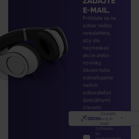
ZADAJTE
E-MAIL.
Prihláste sa na
odber nášho
newslettera,
aby ste
nezmeškali
akcie alebo
novinky.
Okrem toho
odmeňujeme
našich
odberateľov
špeciálnymi
zľavami.
Zadajte
ODOSLAŤ
svoj e-
mail
Súhlasím
so
spracovaním