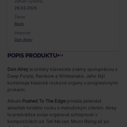
Dátum vydania
28.03.2025
Žáner
Rock
Interpret
Don Airey
POPIS PRODUKTU
Don Airey
je britský klávesista známy spoluprácou s
Deep Purple, Rainbow a Whitesnake. Jeho štýl
kombinuje klasické rockové organy s progresívnymi
prvkami.
Album
Pushed To The Edge
prináša jedenásť
skladieb tvrdého rocku s melodickým cítením. Airey
tu predvádza svoje organové schopnosti v
kompozíciách od
Tell Me
cez
Moon Rising
až po