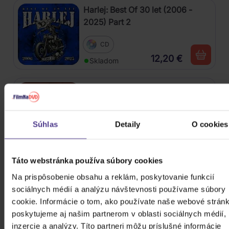
Harlej: Best Of 30 let (2006 -
2025) Part 2
CD
12,20 €
Skladom
Kabát: Original Albums Vol.3
4CD
Súhlas
Detaily
O cookies
18,60 €
Skladom
Táto webstránka používa súbory cookies
Mišík Vladimír: Vteřiny, měsíce a
Na prispôsobenie obsahu a reklám, poskytovanie funkcií
roky
sociálnych médií a analýzu návštevnosti používame súbory
cookie. Informácie o tom, ako používate naše webové stránk
CD
poskytujeme aj našim partnerom v oblasti sociálnych médií,
16,30 €
Skladom
inzercie a analýzy. Títo partneri môžu príslušné informácie