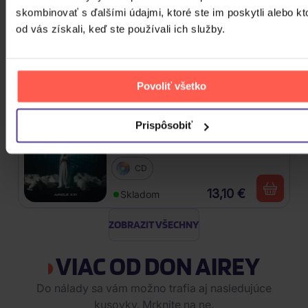
skombinovať s ďalšími údajmi, ktoré ste im poskytli alebo kt
Linkin Park: From Zero (Coloured
od vás získali, keď ste používali ich služby.
Blue Vinyl)
Vinyl
Povoliť všetko
24,90 €
Skladom
Prispôsobiť
Traktor: Jungle XXI
CD
13,10 €
Skladom
ZOBRAZIT VŠECHNY
VIAC OD DON AIREY
Do nálady sa vám možno trafia aj nasledujúce
kusovky. Mrknite na ne.