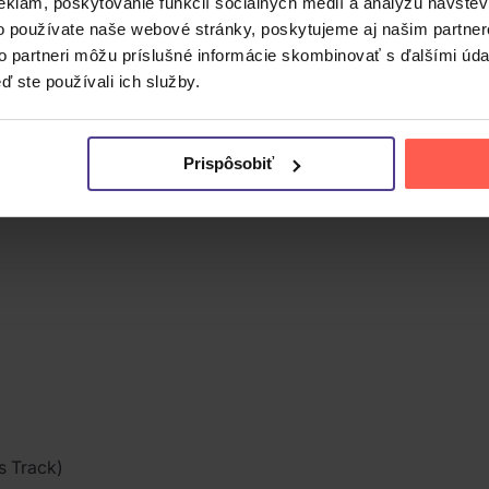
eklám, poskytovanie funkcií sociálnych médií a analýzu návšte
o používate naše webové stránky, poskytujeme aj našim partner
to partneri môžu príslušné informácie skombinovať s ďalšími údaj
ď ste používali ich služby.
Prispôsobiť
s Track)