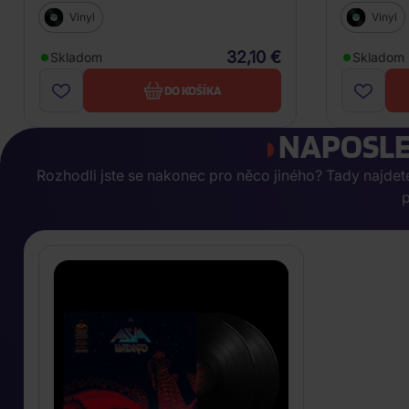
Vinyl
Vinyl
32,10 €
Skladom
Skladom
DO KOŠÍKA
NAPOSLE
Rozhodli jste se nakonec pro něco jiného? Tady najdete, 
p