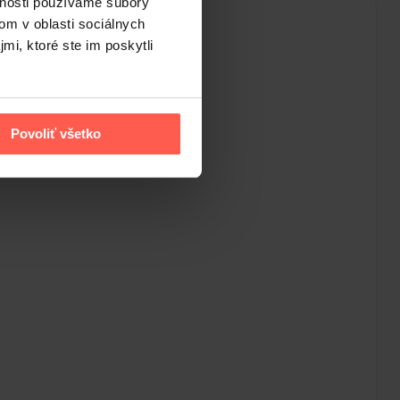
vnosti používame súbory
om v oblasti sociálnych
mi, ktoré ste im poskytli
Povoliť všetko