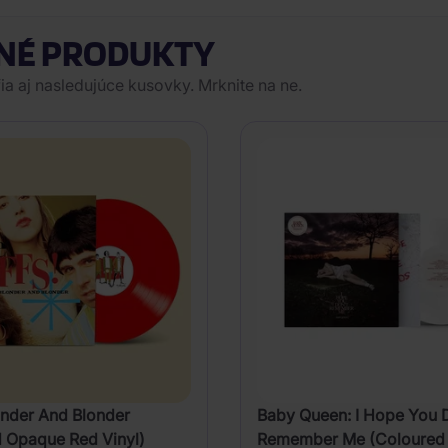
NÉ PRODUKTY
a aj nasledujúce kusovky. Mrknite na ne.
onder And Blonder
Baby Queen: I Hope You 
 Opaque Red Vinyl)
Remember Me (Coloured 