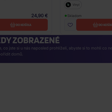
Clear & White Vinyl)
Vinyl
24,90 €
Skladom
DO KOŠÍKA
DO KOŠÍ
DY ZOBRAZENÉ
co jste si u nás naposled prohlíželi, abyste si to mohli co n
ořídit domů.