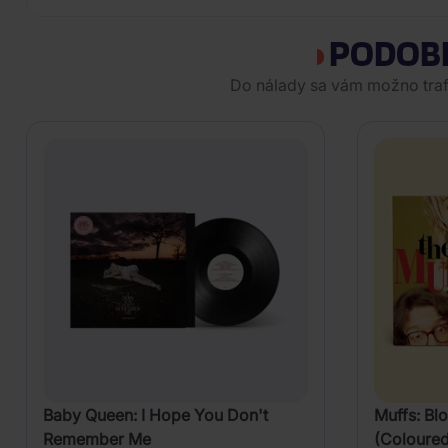
PODOB
Do nálady sa vám možno trafi
Baby Queen: I Hope You Don't
Muffs: Bl
Remember Me
(Coloured