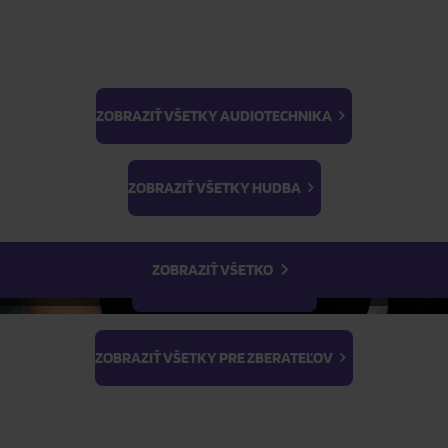
ZOBRAZIŤ VŠETKY AUDIOTECHNIKA
BTS
ŽIADOSŤ O TELEFONICKÚ OBJEDNÁVKU
Light Stick & Keyring
ZOBRAZIŤ VŠETKY HUDBA
Stray Kids
Parametre produktu
ZOBRAZIŤ VŠETKO
Popis produktu
ZOBRAZIŤ VŠETKY FILMY
ZOBRAZIŤ VŠETKY PRE ZBERATEĽOV