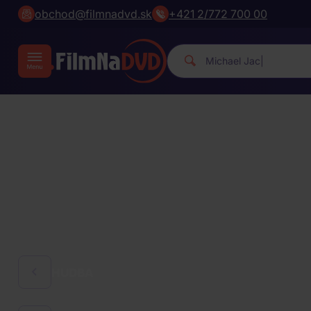
obchod@filmnadvd.sk
+421 2/772 700 00
Michael Jackso
|
HUDBA