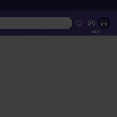
MÔJ
ÚČET
Váš nákupný košík je prázdny
REZRITE SI NAJOBĽÚBENEJŠIE PRODUKTY
kúpte ešte za
100,00 €
a dopravu máte zdarma
Pokračovať v nákupe