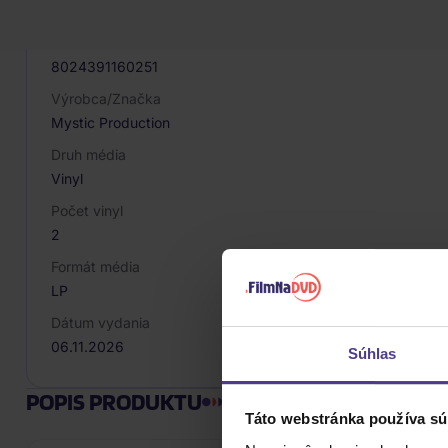
096267
EAN
8024391160251
Výrobca/Značka
Mystic Production
Druh média
Vinyl
Počet vinyl
2
Formát média
LP
Dátum vydania
06.11.2026
Súhlas
POPIS PRODUKTU
Táto webstránka používa sú