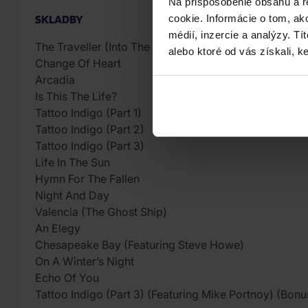
Na prispôsobenie obsahu a r
SKLADBY
cookie. Informácie o tom, ak
médií, inzercie a analýzy. Tí
The Traveller (Into The Light)
alebo ktoré od vás získali, ke
Change Of Heart
Arcadia
Is This The Life?
Tattoo Indigo (Part 1)
Tattoo Indigo (Part 2)
Tattoo Indigo (Part 3)
Life In The Sun
Hymn For The Fallen
Night And Day
Valencia (The Ghost Ship)
An Elegy
Chesapeake Bay (Featuring Steve Howe)
On A Winter’s Night
Echo Of You
Tattoo Indigo (Part 3) (Featuring Mike Portnoy) (Bonu