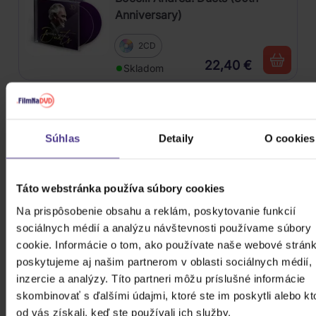
Anniversary)
2CD
22,40 €
Skladom
Il Volo: 10 Years: The Best Of
Súhlas
Detaily
O cookies
CD
13,10 €
Skladom
Táto webstránka používa súbory cookies
Na prispôsobenie obsahu a reklám, poskytovanie funkcií
Schelinger Jiří, Skupina Františka
sociálnych médií a analýzu návštevnosti používame súbory
Ringo Čecha: Báječní muži
cookie. Informácie o tom, ako používate naše webové stránk
poskytujeme aj našim partnerom v oblasti sociálnych médií,
Vinyl
inzercie a analýzy. Títo partneri môžu príslušné informácie
18,20 €
Skladom
skombinovať s ďalšími údajmi, ktoré ste im poskytli alebo kt
od vás získali, keď ste používali ich služby.