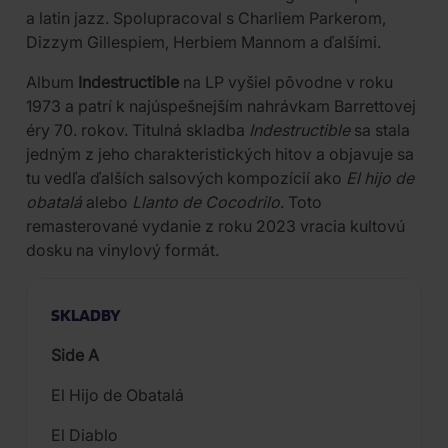
a latin jazz. Spolupracoval s Charliem Parkerom,
Dizzym Gillespiem, Herbiem Mannom a ďalšími.
Album
Indestructible
na LP vyšiel pôvodne v roku
1973 a patrí k najúspešnejším nahrávkam Barrettovej
éry 70. rokov. Titulná skladba
Indestructible
sa stala
jedným z jeho charakteristických hitov a objavuje sa
tu vedľa ďalších salsových kompozícií ako
El hijo de
obatalá
alebo
Llanto de Cocodrilo
. Toto
remasterované vydanie z roku 2023 vracia kultovú
dosku na vinylový formát.
SKLADBY
Side A
El Hijo de Obatalá
El Diablo