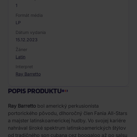
1
Formát média
LP
Dátum vydania
15.12.2023
Žáner
Latin
Interpret
Ray Barretto
POPIS PRODUKTU
Ray Barretto
bol americký perkusionista
portorického pôvodu, dlhoročný člen Fania All-Stars
a majster latinskoamerickej hudby. Vo svojej kariére
nahrával široké spektrum latinskoamerických štýlov
od tradičného son cubana cez boogaloo až po salsu