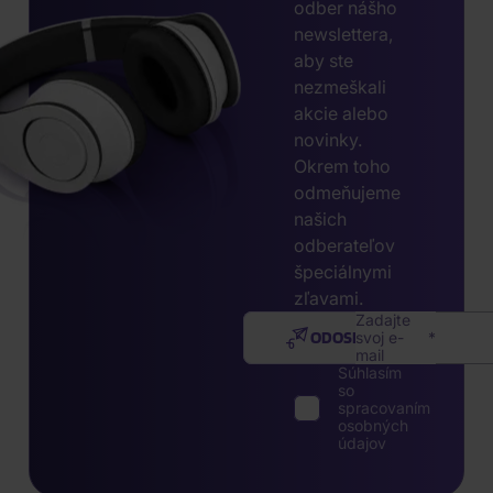
odber nášho
newslettera,
aby ste
nezmeškali
akcie alebo
novinky.
Okrem toho
odmeňujeme
našich
odberateľov
špeciálnymi
zľavami.
Zadajte
ODOSLAŤ
svoj e-
mail
Súhlasím
so
spracovaním
osobných
údajov