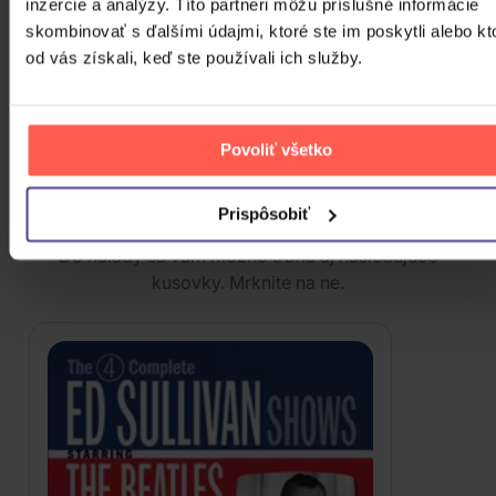
inzercie a analýzy. Títo partneri môžu príslušné informácie
Of
skombinovať s ďalšími údajmi, ktoré ste im poskytli alebo kt
od vás získali, keď ste používali ich služby.
2CD
11,00 €
Skladom
Povoliť všetko
ZOBRAZIT VŠECHNY
VIAC OD THE BEATLES
Prispôsobiť
Do nálady sa vám možno trafia aj nasledujúce
kusovky. Mrknite na ne.