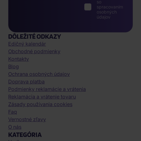
so
spracovaním
osobných
údajov
DÔLEŽITÉ ODKAZY
Edičný kalendár
Obchodné podmienky
Kontakty
Blog
Ochrana osobných údajov
Doprava platba
Podmienky reklamácie a vrátenia
Reklamácia a vrátenie tovaru
Zásady používania cookies
Faq
Vernostné zľavy
O nás
KATEGÓRIA