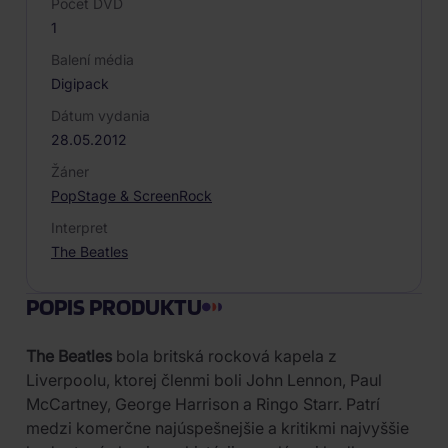
Počet DVD
1
Balení média
Digipack
Dátum vydania
28.05.2012
Žáner
Pop
Stage & Screen
Rock
Interpret
The Beatles
POPIS PRODUKTU
The Beatles
bola britská rocková kapela z
Liverpoolu, ktorej členmi boli John Lennon, Paul
McCartney, George Harrison a Ringo Starr. Patrí
medzi komerčne najúspešnejšie a kritikmi najvyššie