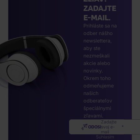
ZADAJTE
E-MAIL.
Prihláste sa na
odber nášho
newslettera,
aby ste
nezmeškali
akcie alebo
novinky.
Okrem toho
odmeňujeme
našich
odberateľov
špeciálnymi
zľavami.
Zadajte
ODOSLAŤ
svoj e-
mail
Súhlasím