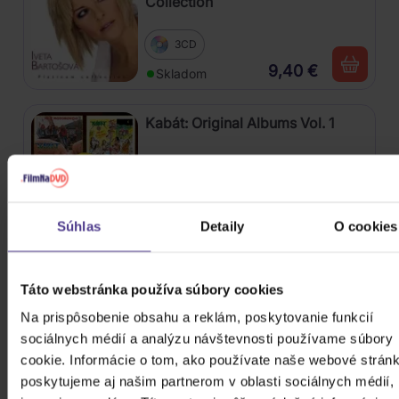
Collection
3CD
9,40 €
Skladom
Kabát: Original Albums Vol. 1
4CD
19,00 €
Skladom
Súhlas
Detaily
O cookies
Osbourne Ozzy: The Essential
Ozzy Osbourne
Táto webstránka používa súbory cookies
Na prispôsobenie obsahu a reklám, poskytovanie funkcií
2CD
sociálnych médií a analýzu návštevnosti používame súbory
10,10 €
Skladom
cookie. Informácie o tom, ako používate naše webové stránk
poskytujeme aj našim partnerom v oblasti sociálnych médií,
Škwor: Sečteno podtrženo Best