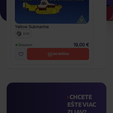
Yellow Submarine
DVD
19,00 €
Skladom
DO KOŠÍKA
CHCETE
EŠTE VIAC
ZLIAV?