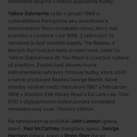
hodnotené skupiny v histórii populárnej hudby.
Yellow Submarine
vyšlo v januári 1969 u
vydavateľstva Parlophone ako soundtrack k
animovanému filmu rovnakého názvu, ktorý mal
premiéru v Londýne v júli 1968. Z celkových 13
nahrávok je šesť skladieb kapely The Beatles, z
ktorých štyri boli pre tento projekt nové, zatiaľ čo
Yellow Submarine
a
All You Need Is Love
boli vydané
už predtým. Zvyšnú časť albumu tvoria
inštrumentálne nahrávky filmovej hudby, ktoré zložil
a nahral producent Beatles George Martin. Nové
skladby vznikali medzi februárom 1967 a februárom
1968 v štúdiách EMI Abbey Road a De Lane Lea. Toto
DVD v digipackovom balení ponúka kompletný
remasterovaný zvuk i filmový zážitok.
Na nahrávkach sa podieľali
John Lennon
(gitara,
spev),
Paul McCartney
(basgitara, spev),
George
Harrison
(gitara, spev) a
Ringo Starr
(bicie).