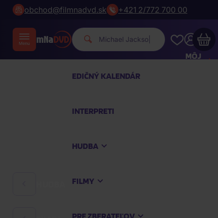
obchod@filmnadvd.sk
+421 2/772 700 00
Michael Jac
|
MÔJ
ÚČET
EDIČNÝ KALENDÁR
Váš nákupný košík je prázdny
INTERPRETI
PREZRITE SI NAJOBĽÚBENEJŠIE PRODUKTY
HUDBA
Nakúpte ešte za
100,00 €
a dopravu máte
zdarma
FILMY
HUDBA
Pokračovať v nákupe
PRE ZBERATEĽOV