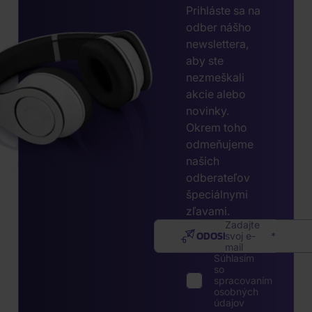
Prihláste sa na
odber nášho
newslettera,
aby ste
nezmeškali
akcie alebo
novinky.
Okrem toho
odmeňujeme
našich
odberateľov
špeciálnymi
zľavami.
Zadajte
ODOSLAŤ
svoj e-
mail
Súhlasím
so
spracovaním
osobných
údajov