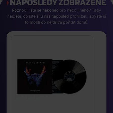
NAPOSLEDY ZOBRAZENÉ
Rozhodli jste se nakonec pro něco jiného? Tady
najdete, co jste si u nás naposled prohlíželi, abyste si
to mohli co nejdříve pořídit domů.