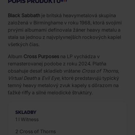
POPIS PRODUKTU
Black Sabbath
je britská heavymetalová skupina
založená v Birminghame v roku 1968, ktorá svojimi
prvými albumami definovala žáner heavy metalu a
stala sa jednou z najvplyvnejších rockových kapiel
všetkých čias.
Album
Cross Purposes
na LP vychádza v
remasterovanej podobe z roku 2024. Platňa
obsahuje desať skladieb vrátane
Cross of Thorns
,
Virtual Death
a
Evil Eye
, ktoré predstavujú typický
temný heavy metalový zvuk kapely s dôrazom na
ťažké riffy a silné melodické štruktúry.
SKLADBY
1 I Witness
2 Cross of Thorns