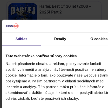
Harlej: Best Of 30 let (2006 -
2025) Part 2
CD
12,20 €
Skladom
Súhlas
Detaily
O cookies
Kabát: Original Albums Vol.3
Táto webstránka používa súbory cookies
4CD
Na prispôsobenie obsahu a reklám, poskytovanie funkcií
18,60 €
Skladom
sociálnych médií a analýzu návštevnosti používame súbory
cookie. Informácie o tom, ako používate naše webové stránk
Mišík Vladimír: Vteřiny, měsíce a
poskytujeme aj našim partnerom v oblasti sociálnych médií,
roky
inzercie a analýzy. Títo partneri môžu príslušné informácie
skombinovať s ďalšími údajmi, ktoré ste im poskytli alebo kt
CD
od vás získali, keď ste používali ich služby.
16,30 €
Skladom