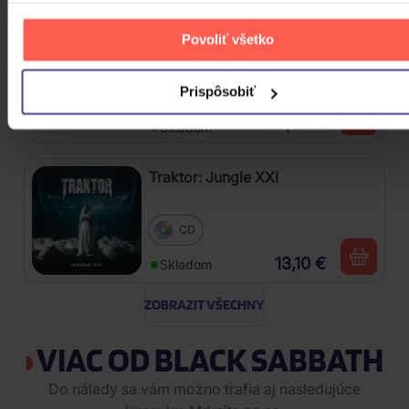
Linkin Park: From Zero (Coloured
Povoliť všetko
Blue Vinyl)
Prispôsobiť
Vinyl
24,90 €
Skladom
Traktor: Jungle XXI
CD
13,10 €
Skladom
ZOBRAZIT VŠECHNY
VIAC OD BLACK SABBATH
Do nálady sa vám možno trafia aj nasledujúce