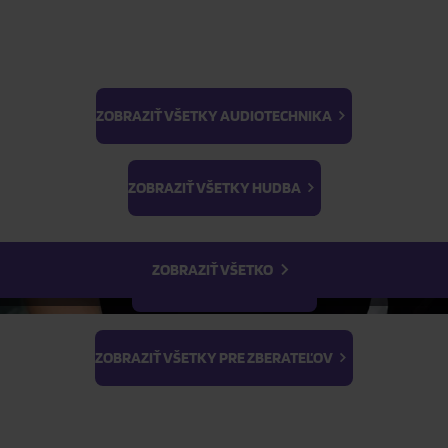
ZOBRAZIŤ VŠETKY AUDIOTECHNIKA
BTS
Light Stick & Keyring
ZOBRAZIŤ VŠETKY HUDBA
Stray Kids
ZOBRAZIŤ VŠETKO
ZOBRAZIŤ VŠETKY FILMY
 SPRIEVODCA
 Bomb? Náš sprievodca ti pomôže zorientovať sa v oficiál
ZOBRAZIŤ VŠETKY PRE ZBERATEĽOV