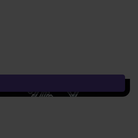
nych doplnkoch a ďalšom merchi.
Číst více