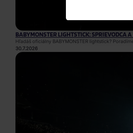
BABYMONSTER LIGHTSTICK: SPRIEVODCA A 
Hľadáš oficiálny BABYMONSTER lightstick? Poradíme ti,
30.7.2026