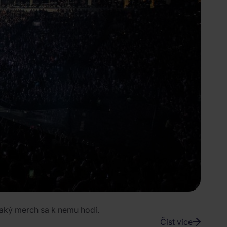
a aký merch sa k nemu hodí.
Číst více