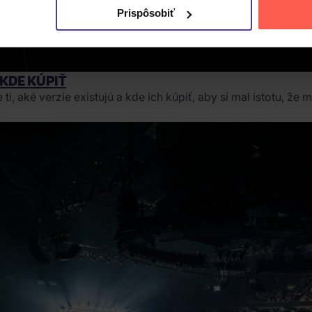
Prispôsobiť
KDE KÚPIŤ
 aké verzie existujú a kde ich kúpiť, aby si mal istotu, že 