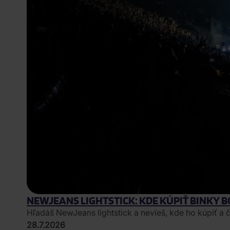
NEWJEANS LIGHTSTICK: KDE KÚPIŤ BINKY 
Hľadáš NewJeans lightstick a nevieš, kde ho kúpiť a 
28.7.2026