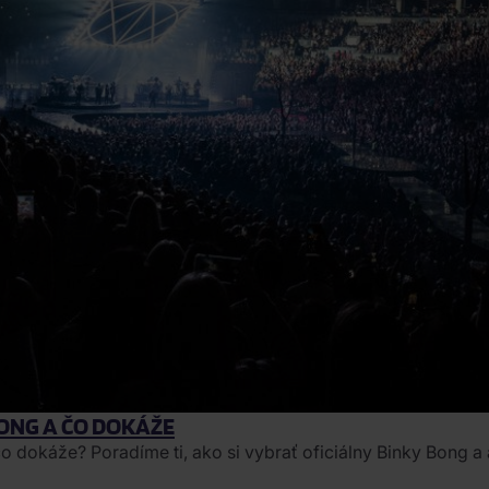
BONG A ČO DOKÁŽE
čo dokáže? Poradíme ti, ako si vybrať oficiálny Binky Bong 