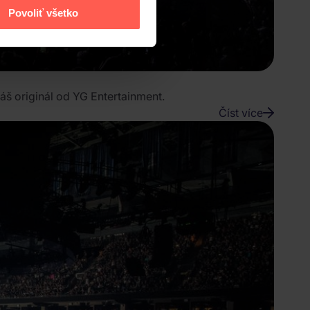
Povoliť všetko
máš originál od YG Entertainment.
Číst více