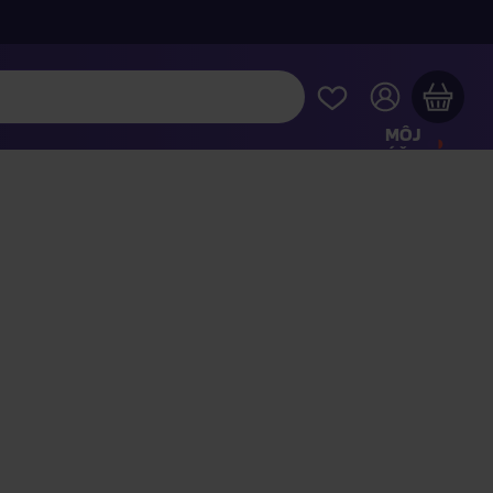
MÔJ
ÚČET
Váš nákupný košík je prázdny
REZRITE SI NAJOBĽÚBENEJŠIE PRODUKTY
kúpte ešte za
100,00 €
a dopravu máte zdarma
Pokračovať v nákupe