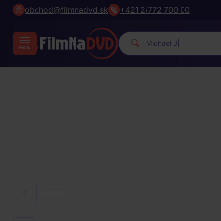
obchod@filmnadvd.sk
+421 2/772 700 00
|
HUDBA