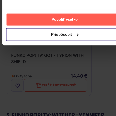
Povoliť všetko
Prispôsobiť
FUNKO POP! TV: GOT - TYRION WITH
SHIELD
14,40 €
Do týždňa
STRÁŽIŤ DOSTUPNOSŤ
5. FUNKO POP! TV: WITCHER - YENNIFER