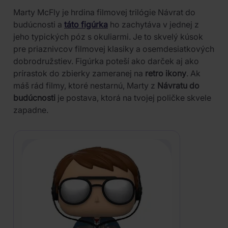
Marty McFly je hrdina filmovej trilógie Návrat do
budúcnosti a
táto figúrka
ho zachytáva v jednej z
jeho typických póz s okuliarmi. Je to skvelý kúsok
pre priaznivcov filmovej klasiky a osemdesiatkových
dobrodružstiev. Figúrka poteší ako darček aj ako
prírastok do zbierky zameranej na
retro ikony
. Ak
máš rád filmy, ktoré nestarnú, Marty z
Návratu do
budúcnosti
je postava, ktorá na tvojej poličke skvele
zapadne.