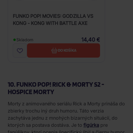
FUNKO POP! MOVIES: GODZILLA VS
KONG - KONG WITH BATTLE AXE
14,40 €
Skladom
DO KOŠÍKA
10. FUNKO POP! RICK & MORTY S2 -
HOSPICE MORTY
Morty z animovaného seriálu Rick a Morty prináša do
zbierky trochu iný druh humoru. Táto verzia
zachytáva jednu z mnohých bizarných situácií, do
ktorých sa postava dostáva. Je to
figúrka
pre
fanúšikov, ktorí ocenia špecifický štýl a čierny humor