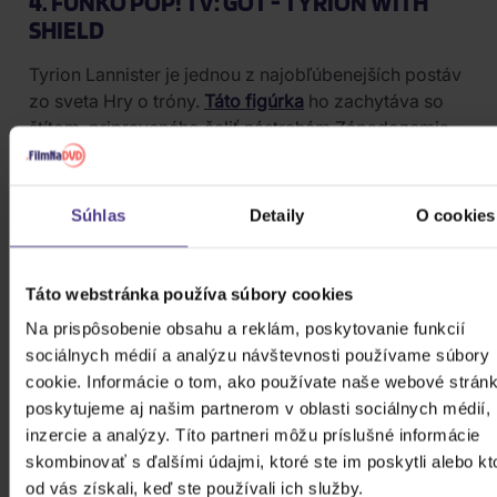
4. FUNKO POP! TV: GOT - TYRION WITH
SHIELD
Tyrion Lannister je jednou z najobľúbenejších postáv
zo sveta Hry o tróny.
Táto figúrka
ho zachytáva so
štítom, pripraveného čeliť nástrahám Západozemia.
Vďaka popularite postavy je to záruka pre každého
fanúšika seriálu aj knižnej predlohy. Figúrka sa hodí
do zbierky zameranej na fantasy svety alebo ako
Súhlas
Detaily
O cookies
samostatný kúsok pre pripomenutie
kultového
seriálu
. Ak máš rád
svet Game of Thrones
, Tyrion je
postava, ktorá by ti nemala uniknúť.
Táto webstránka používa súbory cookies
Na prispôsobenie obsahu a reklám, poskytovanie funkcií
sociálnych médií a analýzu návštevnosti používame súbory
cookie. Informácie o tom, ako používate naše webové stránk
poskytujeme aj našim partnerom v oblasti sociálnych médií,
inzercie a analýzy. Títo partneri môžu príslušné informácie
skombinovať s ďalšími údajmi, ktoré ste im poskytli alebo kt
od vás získali, keď ste používali ich služby.