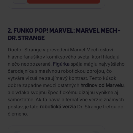
2. FUNKO POP! MARVEL: MARVEL MECH -
DR. STRANGE
Doctor Strange v prevedení Marvel Mech osloví
hlavne fanúšikov komiksového sveta, ktorí hľadajú
niečo neopozerané.
Figúrka
spája mágiu najvyššieho
čarodejníka s masívnou robotickou zbrojou, čo
vytvára vizuálne zaujímavý kontrast. Tento kúsok
dobre zapadne medzi ostatných
hrdinov od Marvelu
,
ale vďaka svojmu špecifickému dizajnu vynikne aj
samostatne. Ak ťa bavia alternatívne verzie známych
postáv, je táto
robotická verzia
Dr. Strange trefou do
čierneho.