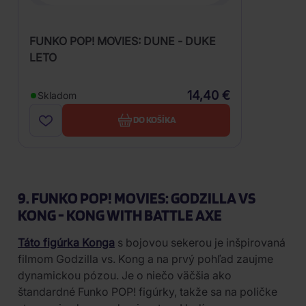
FUNKO POP! MOVIES: DUNE - DUKE
LETO
14,40 €
Skladom
DO KOŠÍKA
9. FUNKO POP! MOVIES: GODZILLA VS
KONG - KONG WITH BATTLE AXE
Táto figúrka Konga
s bojovou sekerou je inšpirovaná
filmom Godzilla vs. Kong a na prvý pohľad zaujme
dynamickou pózou. Je o niečo väčšia ako
štandardné Funko POP! figúrky, takže sa na poličke