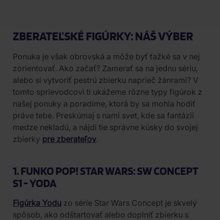
ZBERATEĽSKÉ FIGÚRKY: NÁŠ VÝBER
Ponuka je však obrovská a môže byť ťažké sa v nej
zorientovať. Ako začať? Zamerať sa na jednu sériu,
alebo si vytvoriť pestrú zbierku naprieč žánrami? V
tomto sprievodcovi ti ukážeme rôzne typy figúrok z
našej ponuky a poradíme, ktorá by sa mohla hodiť
práve tebe. Preskúmaj s nami svet, kde sa fantázii
medze nekladú, a nájdi tie správne kúsky do svojej
zbierky
pre zberateľov
.
1. FUNKO POP! STAR WARS: SW CONCEPT
S1 - YODA
Figúrka Yodu
zo série Star Wars Concept je skvelý
spôsob, ako odštartovať alebo doplniť zbierku s