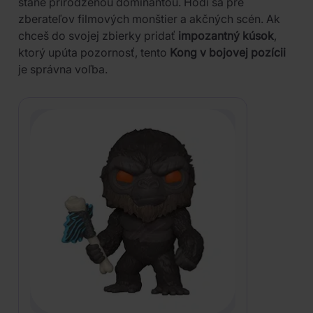
stane prirodzenou dominantou. Hodí sa pre
zberateľov filmových monštier a akčných scén. Ak
chceš do svojej zbierky pridať
impozantný kúsok
,
ktorý upúta pozornosť, tento
Kong v bojovej pozícii
je správna voľba.