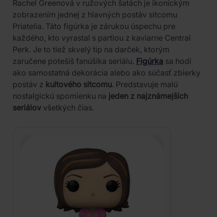
Rachel Greenová v ružových šatách je ikonickým
zobrazením jednej z hlavných postáv sitcomu
Priatelia. Táto figúrka je zárukou úspechu pre
každého, kto vyrastal s partiou z kaviarne Central
Perk. Je to tiež skvelý tip na darček, ktorým
zaručene potešíš fanúšika seriálu.
Figúrka
sa hodí
ako samostatná dekorácia alebo ako súčasť zbierky
postáv z
kultového sitcomu
. Predstavuje malú
nostalgickú spomienku na
jeden z najznámejších
seriálov
všetkých čias.