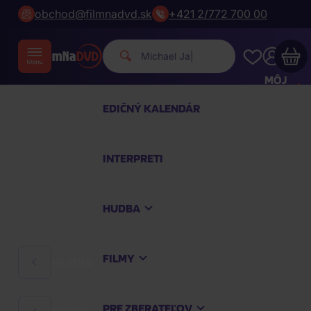
obchod@filmnadvd.sk
+421 2/772 700 00
|
MÔJ
ÚČET
EDIČNÝ KALENDÁR
Váš nákupný košík je prázdny
INTERPRETI
PREZRITE SI NAJOBĽÚBENEJŠIE PRODUKTY
HUDBA
Nakúpte ešte za
100,00 €
a dopravu máte
zdarma
FILMY
HUDBA
Pokračovať v nákupe
PRE ZBERATEĽOV