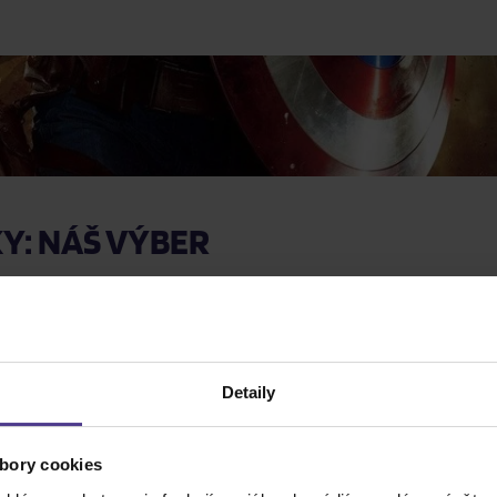
Y: NÁŠ VÝBER
átumy premiér v kinách. Sledovanie príbehov v tomto poradí 
ýkrát, alebo si chceš dať epický maratón, s naším sprievodco
 (2011)
Detaily
etovej vojny, kde sa zrodil prvý Avenger. Steve Rogers, kto
bory cookies
s agentkou Peggy Carterovou (Hayley Atwell), ktorej odkaz pr
 pre budúce udalosti a vznik organizácie S.H.I.E.L.D.