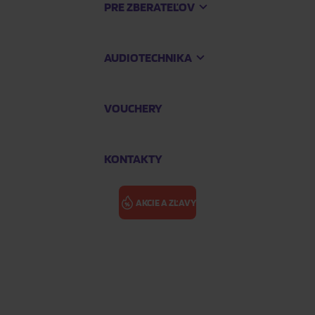
PRE ZBERATEĽOV
AUDIOTECHNIKA
VOUCHERY
KONTAKTY
AKCIE A ZĽAVY
lý MCU od začiatku
ICKY: CELÝ MCU OD ZAČIATK