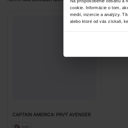
Na prispôsobenie obsahu a r
cookie. Informácie o tom, ak
médií, inzercie a analýzy. Tí
alebo ktoré od vás získali, ke
CAPTAIN AMERICA: PRVÝ AVENGER
DVD