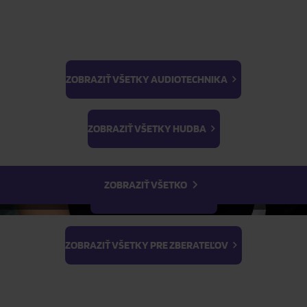
ZOBRAZIŤ VŠETKY AUDIOTECHNIKA
BTS
Light Stick & Keyring
ZOBRAZIŤ VŠETKY HUDBA
Stray Kids
ZOBRAZIŤ VŠETKO
ZOBRAZIŤ VŠETKY FILMY
ZOBRAZIŤ VŠETKY PRE ZBERATEĽOV