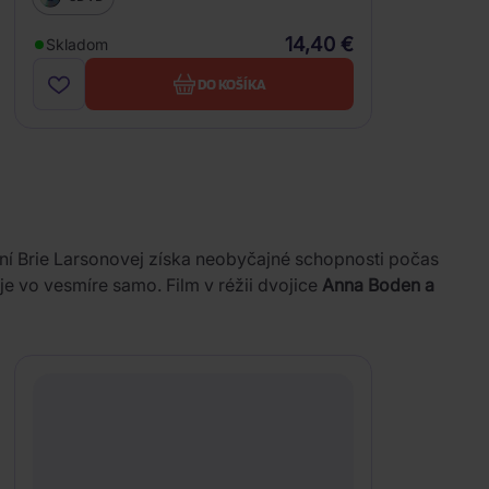
14,40 €
Skladom
DO KOŠÍKA
í Brie Larsonovej získa neobyčajné schopnosti počas
 je vo vesmíre samo. Film v réžii dvojice
Anna Boden a