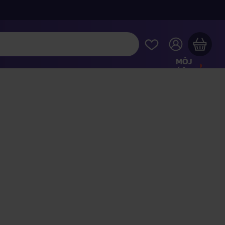
MÔJ
ÚČET
Váš nákupný košík je prázdny
REZRITE SI NAJOBĽÚBENEJŠIE PRODUKTY
kúpte ešte za
100,00 €
a dopravu máte zdarma
Pokračovať v nákupe