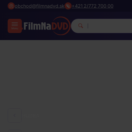
obchod@filmnadvd.sk
+421 2/772 700 00
Michael Jackso
|
HUDBA