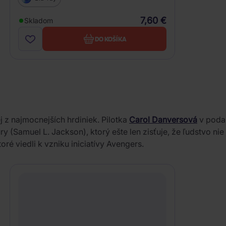
7,60 €
Skladom
DO KOŠÍKA
 z najmocnejších hrdiniek. Pilotka
Carol Danversová
v podan
 (Samuel L. Jackson), ktorý ešte len zisťuje, že ľudstvo nie
ré viedli k vzniku iniciatívy Avengers.