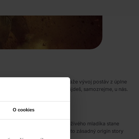
ti odhalí nové súvislosti a ukáže vývoj postáv z úplne
m sa nestratíš. Vybrané
filmy
nájdeš, samozrejme, u nás.
O cookies
rého hrá Chris Evans, sa z neduživého mladíka stane
etrvá desiatky rokov. Celý tento zásadný origin story