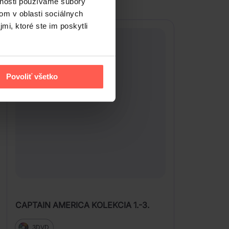
vnosti používame súbory
om v oblasti sociálnych
mi, ktoré ste im poskytli
Povoliť všetko
CAPTAIN AMERICA KOLEKCIA 1.-3.
3DVD