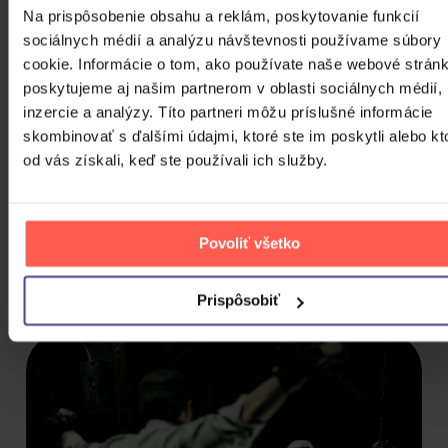
Na prispôsobenie obsahu a reklám, poskytovanie funkcií
sociálnych médií a analýzu návštevnosti používame súbory
cookie. Informácie o tom, ako používate naše webové stránk
poskytujeme aj našim partnerom v oblasti sociálnych médií,
inzercie a analýzy. Títo partneri môžu príslušné informácie
SAW VII - FINÁLNÍ KAPITOLA
skombinovať s ďalšími údajmi, ktoré ste im poskytli alebo kt
od vás získali, keď ste používali ich služby.
DVD
4,20 €
Skladom
Povoliť všetko
DO KOŠÍKA
Prispôsobiť