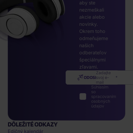
aby ste
nezmeškali
akcie alebo
novinky.
Okrem toho
odmeňujeme
našich
odberateľov
špeciálnymi
zľavami.
Zadajte
ODOSLAŤ
svoj e-
mail
Súhlasím
so
spracovaním
osobných
údajov
DÔLEŽITÉ ODKAZY
Edičný kalendár