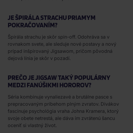
JE ŠPIRÁLA STRACHU PRIAMYM
POKRAČOVANÍM?
Špirála strachu je skôr spin-off. Odohráva sa v
rovnakom svete, ale sleduje nové postavy a nový
prípad inšpirovaný Jigsawom, pričom pôvodná
dejová línia je skôr v pozadí.
PREČO JE JIGSAW TAKÝ POPULÁRNY
MEDZI FANÚŠIKMI HOROROV?
Séria kombinuje vynaliezavé a brutálne pasce s
prepracovaným príbehom plným zvratov. Divákov
fascinuje psychológia vraha Johna Kramera, ktorý
svoje obete netrestá, ale dáva im zvrátenú šancu
oceniť si vlastný život.