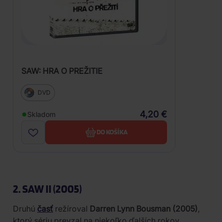
SAW: HRA O PREŽITIE
DVD
4,20 €
Skladom
DO KOŠÍKA
2. SAW II (2005)
Druhú
časť
režíroval
Darren Lynn Bousman (2005)
,
ktorý sériu prevzal na niekoľko ďalších rokov.