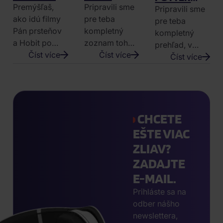
A HOBIT
CHRONOLOGICKY:
Premýšľaš,
Pripravili sme
FILMY:
Pripravili sme
CHRONOLOGICKY
CELÁ
ako idú filmy
pre teba
PREHĽAD
pre teba
A V PORADÍ
GALAXIA
Pán prsteňov
kompletný
VŠETKÝCH
kompletný
OD
a Hobit po
zoznam toho,
DIELOV
prehľad, v
ZAČIATKU
sebe?
Číst více
ako idú všetky
Číst více
ČARODEJNÍCK
ktorom nájdeš
Číst více
Pripravili sme
Star Wars
SÁGY
všetky Harry
pre teba
filmy
Potter filmy
chronologický
chronologicky
zoradené v
prehľad
za sebou, aby
správnom
všetkých
si si mohol
CHCETE
poradí.
šiestich filmov
užiť celú ságu
EŠTE VIAC
zo
od úplného
ZLIAV?
Stredozeme.
začiatku.
ZADAJTE
E-MAIL.
Prihláste sa na
odber nášho
newslettera,