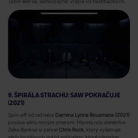
Tobin Bell sa, samozrejme, vracia vo flashbackoch.
9. ŠPIRÁLA STRACHU: SAW POKRAČUJE
(2021)
Spin-off od režiséra
Darrena Lynna Bousmana (2021)
posúva sériu novým smerom. Hlavnú rolu detektíva
Zeke Banksa si zahral
Chris Rock
, ktorý vyšetruje
sériu brutálnych vrážd policajtov, ktoré nápadne