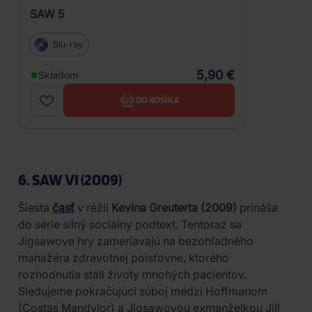
SAW 5
Blu-ray
5,90 €
Skladom
DO KOŠÍKA
6. SAW VI (2009)
Šiesta
časť
v réžii
Kevina Greuterta (2009)
prináša
do série silný sociálny podtext. Tentoraz sa
Jigsawove hry zameriavajú na bezohľadného
manažéra zdravotnej poisťovne, ktorého
rozhodnutia stáli životy mnohých pacientov.
Sledujeme pokračujúci súboj medzi Hoffmanom
(Costas Mandylor) a Jigsawovou exmanželkou Jill