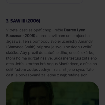
3. SAW III (2006)
V tretej časti sa opäť chopil réžie
Darren Lynn
Bousman (2006)
a predstavil nám umierajúceho
Jigsawa. Ten s pomocou svojej učeníčky Amandy
(Shawnee Smith) pripravuje svoju poslednú veľkú
skúšku. Aby prežil dostatočne dlho, unesú lekárku,
ktorá ho má udržať nažive. Súčasne testujú zúfalého
otca Jeffa, ktorého hrá Angus Macfadyen, a nútia ho
čeliť ľuďom zodpovedným za smrť jeho syna. Táto
časť je považovaná za jednu z najbrutálnejších.