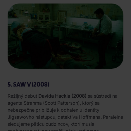
5. SAW V (2008)
Režijný debut
Davida Hackla (2008)
sa sústredí na
agenta Strahma (Scott Patterson), ktorý sa
nebezpečne približuje k odhaleniu identity
Jigsawovho nástupcu, detektíva Hoffmana. Paralelne
sledujeme päticu cudzincov, ktorí musia
spolupracovať, aby prežili sériu vzájomne