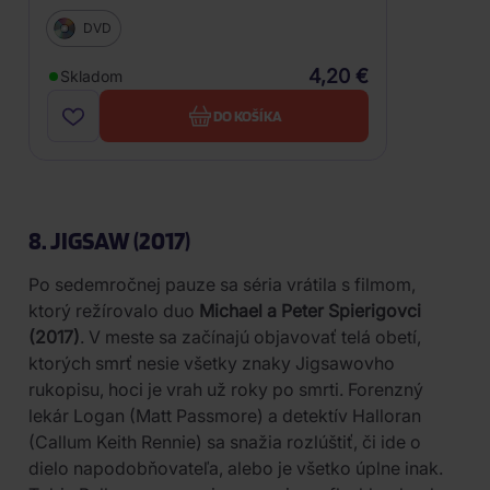
DVD
4,20 €
Skladom
DO KOŠÍKA
8. JIGSAW (2017)
Po sedemročnej pauze sa séria vrátila s filmom,
ktorý režírovalo duo
Michael a Peter Spierigovci
(2017)
. V meste sa začínajú objavovať telá obetí,
ktorých smrť nesie všetky znaky Jigsawovho
rukopisu, hoci je vrah už roky po smrti. Forenzný
lekár Logan (Matt Passmore) a detektív Halloran
(Callum Keith Rennie) sa snažia rozlúštiť, či ide o
dielo napodobňovateľa, alebo je všetko úplne inak.