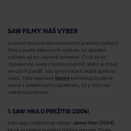
SAW FILMY: NÁŠ VÝBER
Zostavili sme pre teba kompletný prehľad všetkých
filmov podľa dátumu ich vydania, od úplného
začiatku až po najnovší prírastok. Či už sa do
Jigsawovho sveta chystáš prvýkrát, alebo si chceš
len oživiť pamäť, náš sprievodca ti ukáže správnu
cestu. Tieto napínavé
horory
kombinujú brutálne
pasce s detektívnymi zápletkami, čo z nich robí
unikátnu podívanú.
1. SAW: HRA O PREŽITIE (2004)
Celú ságu odštartoval režisér
James Wan (2004)
,
ktorý sa neskôr preslávil ďalšími horormi. Dvaja