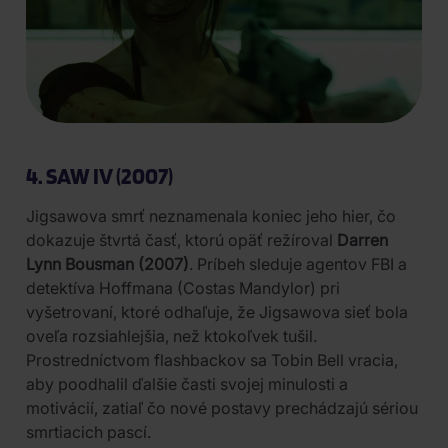
4. SAW IV (2007)
Jigsawova smrť neznamenala koniec jeho hier, čo
dokazuje štvrtá časť, ktorú opäť režíroval
Darren
Lynn Bousman (2007)
. Príbeh sleduje agentov FBI a
detektíva Hoffmana (Costas Mandylor) pri
vyšetrovaní, ktoré odhaľuje, že Jigsawova sieť bola
oveľa rozsiahlejšia, než ktokoľvek tušil.
Prostredníctvom flashbackov sa Tobin Bell vracia,
aby poodhalil ďalšie časti svojej minulosti a
motivácií, zatiaľ čo nové postavy prechádzajú sériou
smrtiacich pascí.