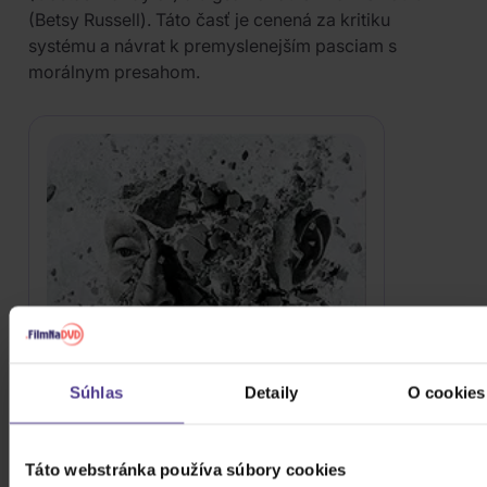
(Betsy Russell). Táto časť je cenená za kritiku
systému a návrat k premyslenejším pasciam s
morálnym presahom.
Súhlas
Detaily
O cookies
Táto webstránka používa súbory cookies