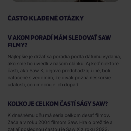
ČASTO KLADENÉ OTÁZKY
V AKOM PORADÍ MÁM SLEDOVAŤ SAW
FILMY?
Najlepšie je držať sa poradia podľa dátumu vydania,
ako sme ho uviedli v našom článku. Aj keď niektoré
časti, ako Saw X, dejovo predchádzajú iné, boli
natočené s vedomím, že divák pozná neskoršie
udalosti, čo umocňuje ich dopad.
KOĽKO JE CELKOM ČASTÍ SÁGY SAW?
K dnešnému dňu má séria celkom desať filmov.
Začala v roku 2004 filmom Saw: Hra o prežitie a
zatiaľ poslednou časťou je Saw X z roku 2023.