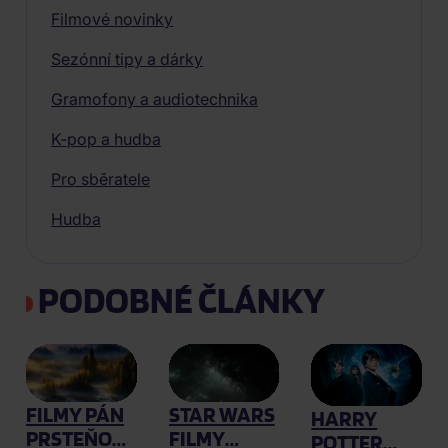
Filmové novinky
Sezónní tipy a dárky
Gramofony a audiotechnika
K-pop a hudba
Pro sběratele
Hudba
PODOBNÉ ČLÁNKY
FILMY PÁN
STAR WARS
HARRY
PRSTEŇOV
FILMY
POTTER