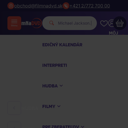
obchod@filmnadvd.sk
+421 2/772 700 00
|
MÔJ
ÚČET
EDIČNÝ KALENDÁR
Váš nákupný košík je prázdny
INTERPRETI
PREZRITE SI NAJOBĽÚBENEJŠIE PRODUKTY
HUDBA
Nakúpte ešte za
100,00 €
a dopravu máte
zdarma
FILMY
HUDBA
Pokračovať v nákupe
PRE ZBERATEĽOV