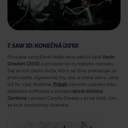
7. SAW 3D: KONEČNÁ (2010)
Pôvodne zamýšľané finále série natočil opäť
Kevin
Greutert (2010)
a priviedol ho do tretieho rozmeru.
Dej sa točí okolo muža, ktorý sa lživo prehlasuje za
preživšieho Jigsawovej hry, aby si získal slávu. Jeho
lož ho však dostihne.
Príbeh
zároveň uzatvára linku
detektíva Hoffmana a prináša
návrat doktora
Gordona
v podaní Caryho Elwesa z prvej časti, čím
sa kruh symbolicky uzatvára.