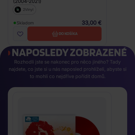
(2004-2021)
2Vinyl
33,00 €
Skladom
DO KOŠÍKA
NAPOSLEDY ZOBRAZENÉ
Rozhodli jste se nakonec pro něco jiného? Tady
najdete, co jste si u nás naposled prohlíželi, abyste si
to mohli co nejdříve pořídit domů.