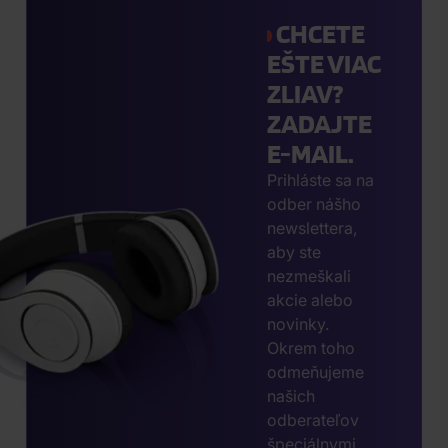
CHCETE
EŠTE VIAC
ZLIAV?
ZADAJTE
E-MAIL.
Prihláste sa na
odber nášho
newslettera,
aby ste
nezmeškali
akcie alebo
novinky.
Okrem toho
odmeňujeme
našich
odberateľov
špeciálnymi