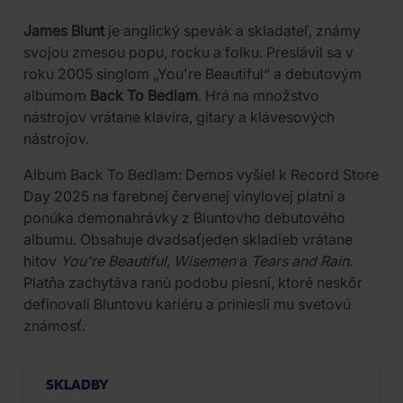
James Blunt
je anglický spevák a skladateľ, známy
svojou zmesou popu, rocku a folku. Preslávil sa v
roku 2005 singlom „You're Beautiful“ a debutovým
albumom
Back To Bedlam
. Hrá na množstvo
nástrojov vrátane klavíra, gitary a klávesových
nástrojov.
Album Back To Bedlam: Demos vyšiel k Record Store
Day 2025 na farebnej červenej vinylovej platni a
ponúka demonahrávky z Bluntovho debutového
albumu. Obsahuje dvadsaťjeden skladieb vrátane
hitov
You're Beautiful
,
Wisemen
a
Tears and Rain
.
Platňa zachytáva ranú podobu piesní, ktoré neskôr
definovali Bluntovu kariéru a priniesli mu svetovú
známosť.
SKLADBY