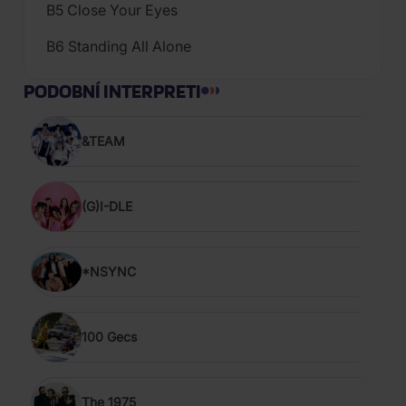
B5 Close Your Eyes
B6 Standing All Alone
PODOBNÍ INTERPRETI
&TEAM
(G)I-DLE
*NSYNC
100 Gecs
The 1975