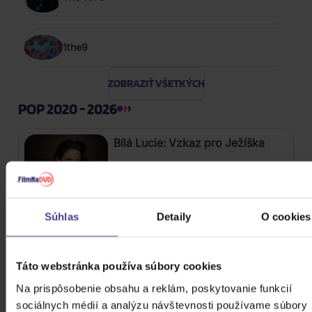
1the9
ZOBRAZIŤ VŠETKÝCH
POP 2020 - 2026
Bílá Lucie: Vzkaz pro Ježíška
CD
11,80 €
Skladom
Súhlas
Detaily
O cookies
Gott Karel: Snění o Vánocích
Táto webstránka používa súbory cookies
3CD
Na prispôsobenie obsahu a reklám, poskytovanie funkcií
sociálnych médií a analýzu návštevnosti používame súbory
16,90 €
Skladom