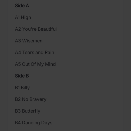
Side A
A1 High
A2 You're Beautiful
A3 Wisemen
A4 Tears and Rain
A5 Out Of My Mind
Side B
B1 Billy
B2 No Bravery
B3 Butterfly
B4 Dancing Days