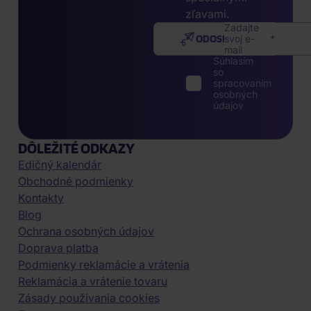
zľavami.
Zadajte
ODOSLAŤ
svoj e-
mail
Súhlasím
so
spracovaním
osobných
údajov
DÔLEŽITÉ ODKAZY
Edičný kalendár
Obchodné podmienky
Kontakty
Blog
Ochrana osobných údajov
Doprava platba
Podmienky reklamácie a vrátenia
Reklamácia a vrátenie tovaru
Zásady používania cookies