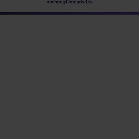
obchod@filmnadvd.sk