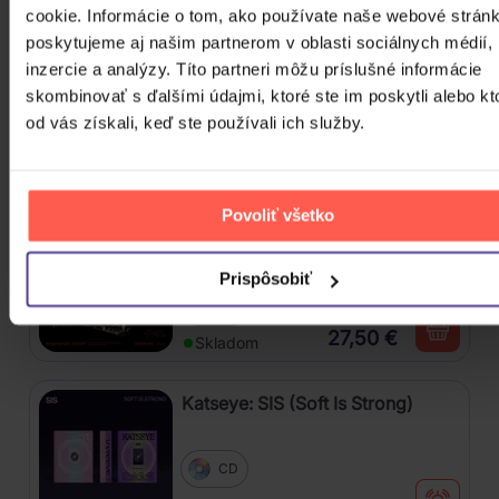
cookie. Informácie o tom, ako používate naše webové stránk
poskytujeme aj našim partnerom v oblasti sociálnych médií,
Katseye: Beautiful Chaos
inzercie a analýzy. Títo partneri môžu príslušné informácie
skombinovať s ďalšími údajmi, ktoré ste im poskytli alebo kt
od vás získali, keď ste používali ich služby.
CD
27,50 €
Skladom
Povoliť všetko
Stray Kids: SKZHOP HIPTAPE(合
Hop) (SKZHOP Version)
Prispôsobiť
CD
27,50 €
Skladom
Katseye: SIS (Soft Is Strong)
CD