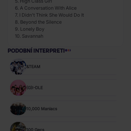
5. High Class Girl
6. A Conversation With Alice
7. I Didn't Think She Would Do It
8. Beyond the Silence
9. Lonely Boy
10. Savannah
PODOBNÍ INTERPRETI
&TEAM
(G)I-DLE
10,000 Maniacs
100 Gecs