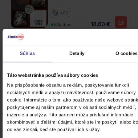
4CD
18,60 €
Skladom
Mišík Vladimír: Vteřiny, měsíce a
roky
Súhlas
Detaily
O cookies
CD
16,30 €
Skladom
Táto webstránka používa súbory cookies
Na prispôsobenie obsahu a reklám, poskytovanie funkcií
Linkin Park: From Zero (Coloured
sociálnych médií a analýzu návštevnosti používame súbory
Blue Vinyl)
cookie. Informácie o tom, ako používate naše webové stránk
poskytujeme aj našim partnerom v oblasti sociálnych médií,
Vinyl
inzercie a analýzy. Títo partneri môžu príslušné informácie
24,90 €
Skladom
skombinovať s ďalšími údajmi, ktoré ste im poskytli alebo kt
od vás získali, keď ste používali ich služby.
Traktor: Jungle XXI