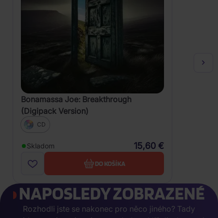
Bonamassa Joe: Breakthrough
(Digipack Version)
CD
15,60 €
Skladom
DO KOŠÍKA
NAPOSLEDY ZOBRAZENÉ
Rozhodli jste se nakonec pro něco jiného? Tady