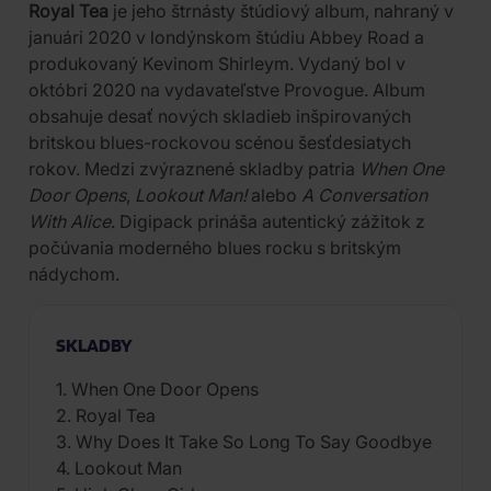
Royal Tea
je jeho štrnásty štúdiový album, nahraný v
januári 2020 v londýnskom štúdiu Abbey Road a
produkovaný Kevinom Shirleym. Vydaný bol v
októbri 2020 na vydavateľstve Provogue. Album
obsahuje desať nových skladieb inšpirovaných
britskou blues-rockovou scénou šesťdesiatych
rokov. Medzi zvýraznené skladby patria
When One
Door Opens
,
Lookout Man!
alebo
A Conversation
With Alice
. Digipack prináša autentický zážitok z
počúvania moderného blues rocku s britským
nádychom.
SKLADBY
1. When One Door Opens
2. Royal Tea
3. Why Does It Take So Long To Say Goodbye
4. Lookout Man