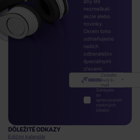
aby ste
nezmeškali
akcie alebo
novinky.
Okrem toho
odmeňujeme
našich
odberateľov
špeciálnymi
zľavami.
Zadajte
ODOSLAŤ
svoj e-
mail
Súhlasím
so
spracovaním
osobných
údajov
DÔLEŽITÉ ODKAZY
Edičný kalendár