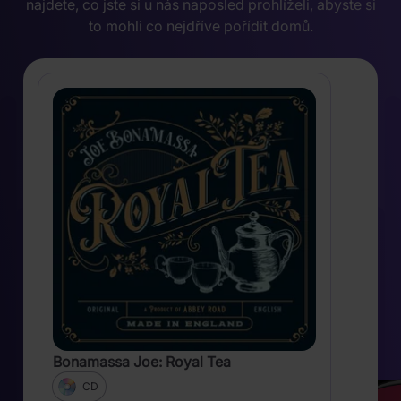
najdete, co jste si u nás naposled prohlíželi, abyste si
to mohli co nejdříve pořídit domů.
Bonamassa Joe: Royal Tea
CD