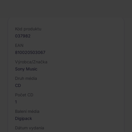
PARAMETRE PRODUKTU
Kód produktu
037982
EAN
810020503067
Výrobca/Značka
Sony Music
Druh média
CD
Počet CD
1
Balení média
Digipack
Dátum vydania