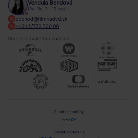
Vendula Bendová
(Po-Pia, 7 - 15 hod.)
obchod@filmnadvd.sk
+421 2/772 700 00
Sme dodávateľom značiek:
a ďalších...
Platobné metódy
Spôsob doručenia