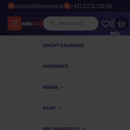
obchod@filmnadvd.sk
+421 2/772 700 00
Michael Jackson.
|
MÔJ
ÚČET
EDIČNÝ KALENDÁR
Váš nákupný košík je prázdny
INTERPRETI
PREZRITE SI NAJOBĽÚBENEJŠIE PRODUKTY
HUDBA
Nakúpte ešte za
100,00 €
a dopravu máte
zdarma
FILMY
HUDBA
Pokračovať v nákupe
PRE ZBERATEĽOV