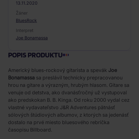
13.11.2020
Žáner
Blues
Rock
Interpret
Joe Bonamassa
POPIS PRODUKTU
Americký blues-rockový gitarista a spevák
Joe
Bonamassa
sa preslávil technicky prepracovanou
hrou na gitare a výrazným, hrubým hlasom. Gitare sa
venuje od detstva, ako dvanásťročný už vystupoval
ako predskokan B. B. Kinga. Od roku 2000 vydal cez
vlastné vydavateľstvo J&R Adventures pätnásť
sólových štúdiových albumov, z ktorých sa jedenásť
dostalo na prvé miesto bluesového rebríčka
časopisu Billboard.