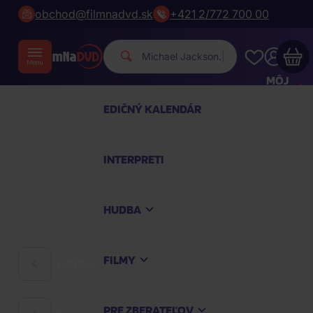
obchod@filmnadvd.sk
+421 2/772 700 00
Michael
|
MÔJ
ÚČET
EDIČNÝ KALENDÁR
Váš nákupný košík je prázdny
INTERPRETI
PREZRITE SI NAJOBĽÚBENEJŠIE PRODUKTY
HUDBA
Nakúpte ešte za
100,00 €
a dopravu máte
zdarma
FILMY
HUDBA
Pokračovať v nákupe
PRE ZBERATEĽOV