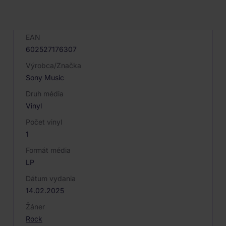
Kód produktu
081106
EAN
602527176307
Výrobca/Značka
Sony Music
Druh média
Vinyl
Počet vinyl
1
Formát média
LP
Dátum vydania
14.02.2025
Žáner
Rock