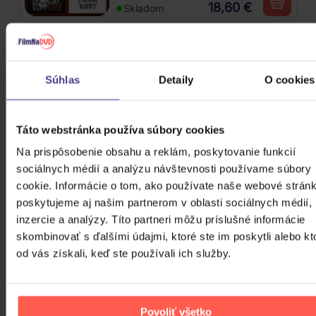
18,60 €
Skladom
Mišík Vladimír: Vteřiny, měsíce a
roky
Súhlas
Detaily
O cookies
CD
16,30 €
Skladom
Táto webstránka používa súbory cookies
Na prispôsobenie obsahu a reklám, poskytovanie funkcií
Linkin Park: From Zero (Coloured
sociálnych médií a analýzu návštevnosti používame súbory
Blue Vinyl)
cookie. Informácie o tom, ako používate naše webové stránk
poskytujeme aj našim partnerom v oblasti sociálnych médií,
Vinyl
inzercie a analýzy. Títo partneri môžu príslušné informácie
24,90 €
Skladom
skombinovať s ďalšími údajmi, ktoré ste im poskytli alebo kt
od vás získali, keď ste používali ich služby.
Traktor: Jungle XXI
CD
Povoliť všetko