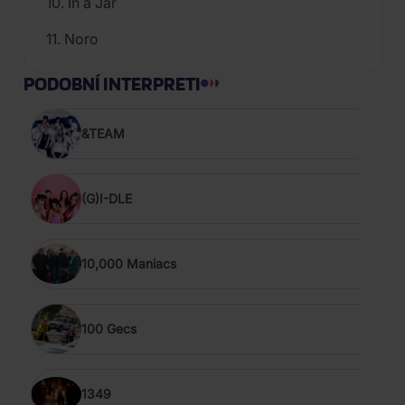
10. In a Jar
11. Noro
PODOBNÍ INTERPRETI
&TEAM
(G)I-DLE
10,000 Maniacs
100 Gecs
1349