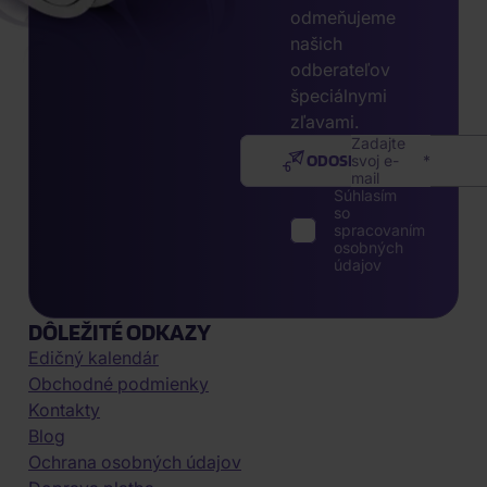
odmeňujeme
našich
odberateľov
špeciálnymi
zľavami.
Zadajte
ODOSLAŤ
svoj e-
mail
Súhlasím
so
spracovaním
osobných
údajov
DÔLEŽITÉ ODKAZY
Edičný kalendár
Obchodné podmienky
Kontakty
Blog
Ochrana osobných údajov