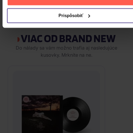
13,10 €
Skladom
Prispôsobiť
ZOBRAZIT VŠECHNY
VIAC OD BRAND NEW
Do nálady sa vám možno trafia aj nasledujúce
kusovky. Mrknite na ne.