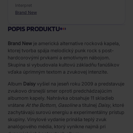
Interpret
Brand New
POPIS PRODUKTU
Brand New
je americká alternative rocková kapela,
ktorej tvorba spája melodický punk rock s post-
hardcorovými prvkami a emotívnym nábojom.
Skupina si vybudovala kultovú základňu fanúšikov
vďaka úprimným textom a zvukovej intenzite.
Album
Daisy
vyšiel na jeseň roku 2009 a predstavuje
zvukovo drsnejší smer oproti predchádzajúcim
albumom kapely. Nahrávka obsahuje 11 skladieb
vrátane
At the Bottom
,
Gasoline
a titulnej
Daisy
, ktoré
zachytávajú surovú energiu a experimentálny prístup
skupiny. Vinylové vydanie prináša teplý zvuk
analógového média, ktorý vynikne najmä pri