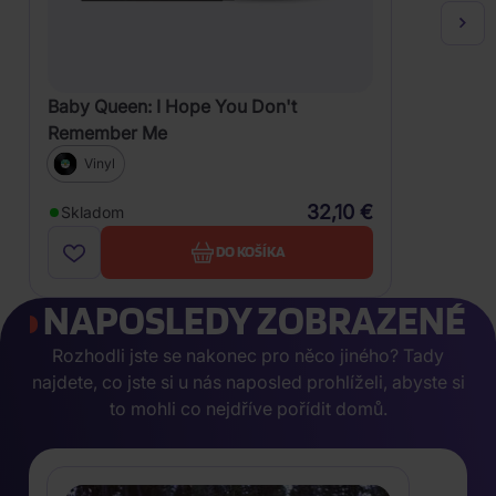
Baby Queen: I Hope You Don't
Remember Me
Vinyl
32,10 €
Skladom
DO KOŠÍKA
NAPOSLEDY ZOBRAZENÉ
Rozhodli jste se nakonec pro něco jiného? Tady
najdete, co jste si u nás naposled prohlíželi, abyste si
to mohli co nejdříve pořídit domů.