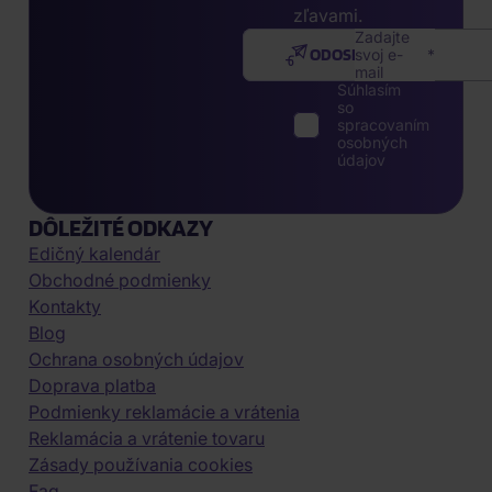
zľavami.
Zadajte
ODOSLAŤ
svoj e-
mail
Súhlasím
so
spracovaním
osobných
údajov
DÔLEŽITÉ ODKAZY
Edičný kalendár
Obchodné podmienky
Kontakty
Blog
Ochrana osobných údajov
Doprava platba
Podmienky reklamácie a vrátenia
Reklamácia a vrátenie tovaru
Zásady používania cookies
Faq