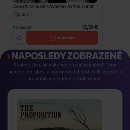
Cave Nick & Ellis Warren: White Lunar
2CD
13,10 €
Skladom
DO KOŠÍKA
NAPOSLEDY ZOBRAZENÉ
Rozhodli jste se nakonec pro něco jiného? Tady
najdete, co jste si u nás naposled prohlíželi, abyste si
to mohli co nejdříve pořídit domů.