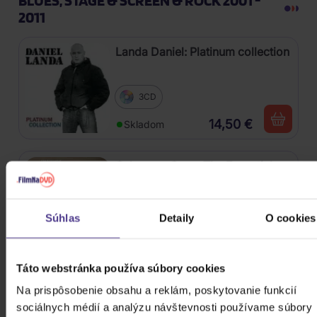
BLUES, STAGE & SCREEN & ROCK 2001 -
2011
Landa Daniel: Platinum collection
3CD
14,50 €
Skladom
Osbourne Ozzy: The Essential
Ozzy Osbourne
2CD
Súhlas
Detaily
O cookies
10,10 €
Skladom
Táto webstránka používa súbory cookies
Argema: Platinum Collection
Na prispôsobenie obsahu a reklám, poskytovanie funkcií
sociálnych médií a analýzu návštevnosti používame súbory
3CD