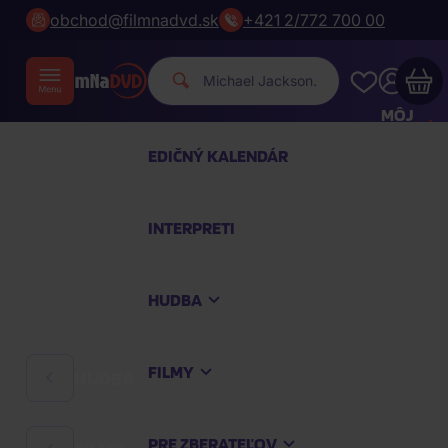
obchod@filmnadvd.sk
+421 2/772 700 00
Mich
|
MÔJ
ÚČET
EDIČNÝ KALENDÁR
Váš nákupný košík je prázdny
INTERPRETI
PREZRITE SI NAJOBĽÚBENEJŠIE PRODUKTY
HUDBA
Nakúpte ešte za
100,00 €
a dopravu máte
zdarma
FILMY
HUDBA
Pokračovať v nákupe
PRE ZBERATEĽOV