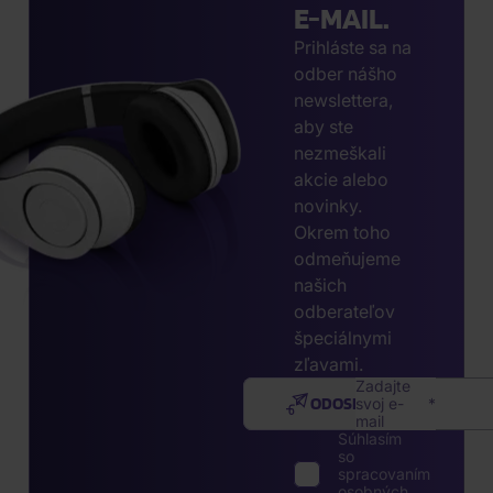
E-MAIL.
Prihláste sa na
odber nášho
newslettera,
aby ste
nezmeškali
akcie alebo
novinky.
Okrem toho
odmeňujeme
našich
odberateľov
špeciálnymi
zľavami.
Zadajte
ODOSLAŤ
svoj e-
mail
Súhlasím
so
spracovaním
osobných