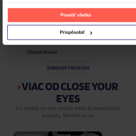
10,000 Maniacs
Povoliť všetko
100 Gecs
Prispôsobiť
Chuckii Booker
ZOBRAZIŤ VŠETKÝCH
VIAC OD CLOSE YOUR
EYES
Do nálady sa vám možno trafia aj nasledujúce
kusovky. Mrknite na ne.