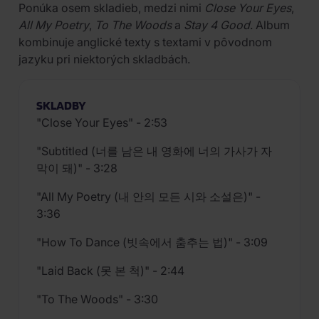
Ponúka osem skladieb, medzi nimi
Close Your Eyes
,
All My Poetry
,
To The Woods
a
Stay 4 Good
. Album
kombinuje anglické texty s textami v pôvodnom
jazyku pri niektorých skladbách.
SKLADBY
"Close Your Eyes" - 2:53
"Subtitled (너를 남은 내 영화에 너의 가사가 자
막이 돼)" - 3:28
"All My Poetry (내 안의 모든 시와 소설은)" -
3:36
"How To Dance (빗속에서 춤추는 법)" - 3:09
"Laid Back (못 본 척)" - 2:44
"To The Woods" - 3:30