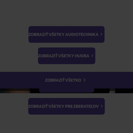
ZOBRAZIŤ VŠETKY AUDIOTECHNIKA
BTS
ŽIADOSŤ O TELEFONICKÚ OBJEDNÁVKU
Light Stick & Keyring
ZOBRAZIŤ VŠETKY HUDBA
Stray Kids
Parametre produktu
ZOBRAZIŤ VŠETKO
Popis produktu
ZOBRAZIŤ VŠETKY FILMY
ZOBRAZIŤ VŠETKY PRE ZBERATEĽOV