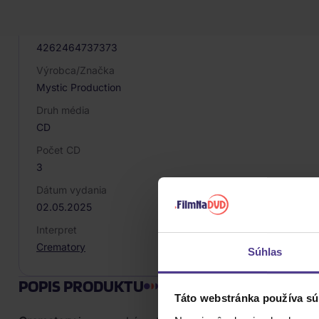
081185
EAN
4262464737373
Výrobca/Značka
Mystic Production
Druh média
CD
Počet CD
3
Dátum vydania
02.05.2025
Interpret
Crematory
Súhlas
POPIS PRODUKTU
Táto webstránka používa sú