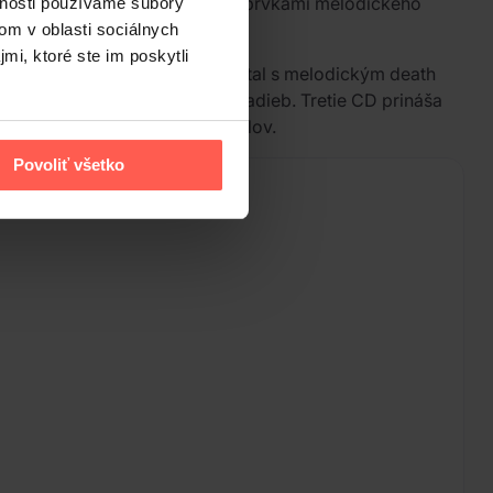
eskôr prešla k gothic metalu s prvkami melodického
vnosti používame súbory
om v oblasti sociálnych
mi, ktoré ste im poskytli
adieb kombinujúcich gothic metal s melodickým death
é verzie štyroch vybraných skladieb. Tretie CD prináša
dobnú zložku albumu bez vokálov.
Povoliť všetko