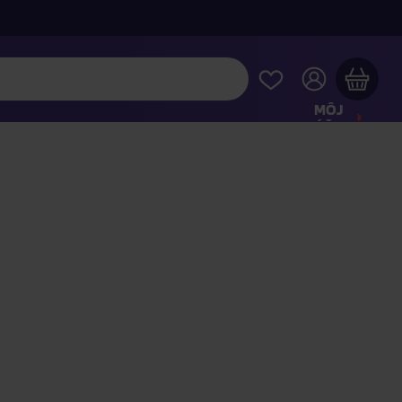
MÔJ
ÚČET
Váš nákupný košík je prázdny
REZRITE SI NAJOBĽÚBENEJŠIE PRODUKTY
kúpte ešte za
100,00 €
a dopravu máte zdarma
Pokračovať v nákupe