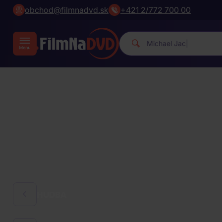
obchod@filmnadvd.sk
+421 2/772 700 00
Michael Jacks
|
HUDBA