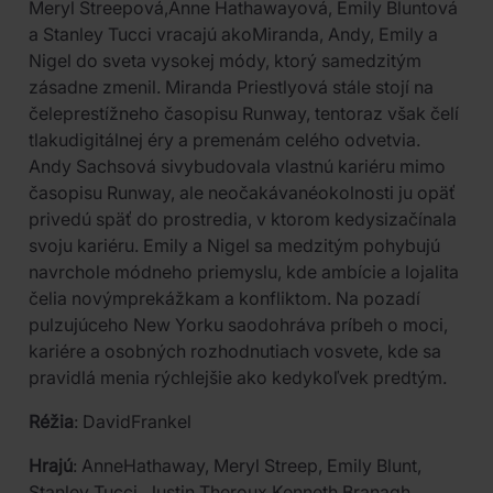
Meryl Streepová,Anne Hathawayová, Emily Bluntová
a Stanley Tucci vracajú akoMiranda, Andy, Emily a
Nigel do sveta vysokej módy, ktorý samedzitým
zásadne zmenil. Miranda Priestlyová stále stojí na
čeleprestížneho časopisu Runway, tentoraz však čelí
tlakudigitálnej éry a premenám celého odvetvia.
Andy Sachsová sivybudovala vlastnú kariéru mimo
časopisu Runway, ale neočakávanéokolnosti ju opäť
privedú späť do prostredia, v ktorom kedysizačínala
svoju kariéru. Emily a Nigel sa medzitým pohybujú
navrchole módneho priemyslu, kde ambície a lojalita
čelia novýmprekážkam a konfliktom. Na pozadí
pulzujúceho New Yorku saodohráva príbeh o moci,
kariére a osobných rozhodnutiach vosvete, kde sa
pravidlá menia rýchlejšie ako kedykoľvek predtým.
Réžia
: DavidFrankel
Hrajú
: AnneHathaway, Meryl Streep, Emily Blunt,
Stanley Tucci, Justin Theroux,Kenneth Branagh,