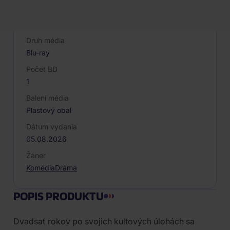
Výrobca/Značka
MagicBox
Druh média
Blu-ray
Počet BD
1
Balení média
Plastový obal
Dátum vydania
05.08.2026
Žáner
Komédia
Dráma
POPIS PRODUKTU
Dvadsať rokov po svojich kultových úlohách sa