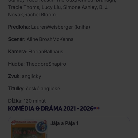
Tracie Thoms, Lucy Liu, Simone Ashley, B. J.
Novak,Rachel Bloom...
Predloha
: LaurenWeisberger (kniha)
Scenár
: Aline BroshMcKenna
Kamera
: FlorianBallhaus
Hudba
: TheodoreShapiro
Zvuk
: anglicky
Titulky
: české,anglické
Dĺžka
: 120 minút
KOMÉDIA & DRÁMA 2021 - 2026
Jája a Pája 1