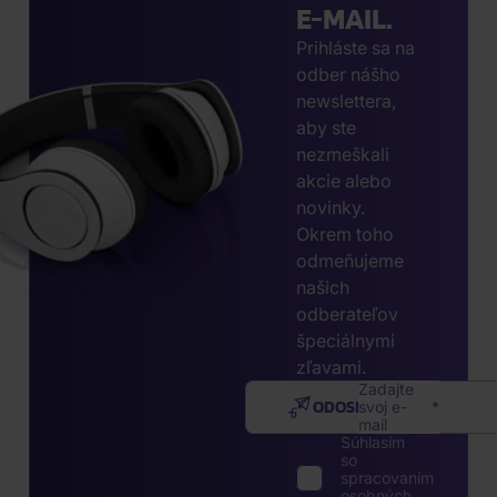
E-MAIL.
Prihláste sa na
odber nášho
newslettera,
aby ste
nezmeškali
akcie alebo
novinky.
Okrem toho
odmeňujeme
našich
odberateľov
špeciálnymi
zľavami.
Zadajte
ODOSLAŤ
svoj e-
mail
Súhlasím
so
spracovaním
osobných