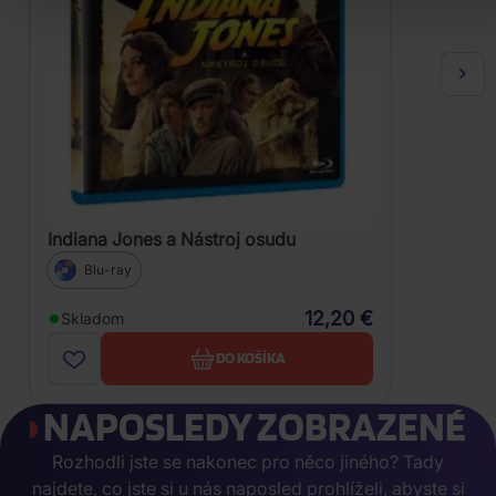
Indiana Jones a Nástroj osudu
Blu-ray
12,20 €
Skladom
DO KOŠÍKA
NAPOSLEDY ZOBRAZENÉ
Rozhodli jste se nakonec pro něco jiného? Tady
najdete, co jste si u nás naposled prohlíželi, abyste si