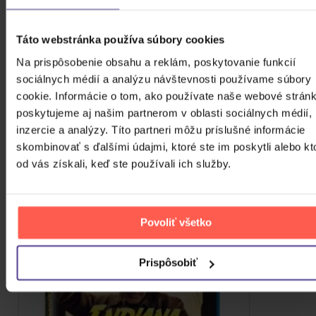
Skladom
2,90 €
Táto webstránka používa súbory cookies
ZOBRAZIT VŠECHNY
Na prispôsobenie obsahu a reklám, poskytovanie funkcií
PODOBNÉ PRODUKTY
sociálnych médií a analýzu návštevnosti používame súbory
cookie. Informácie o tom, ako používate naše webové stránk
Do nálady sa vám možno trafia aj nasledujúce
poskytujeme aj našim partnerom v oblasti sociálnych médií,
kusovky. Mrknite na ne.
inzercie a analýzy. Títo partneri môžu príslušné informácie
skombinovať s ďalšími údajmi, ktoré ste im poskytli alebo kt
od vás získali, keď ste používali ich služby.
Povoliť všetko
Prispôsobiť