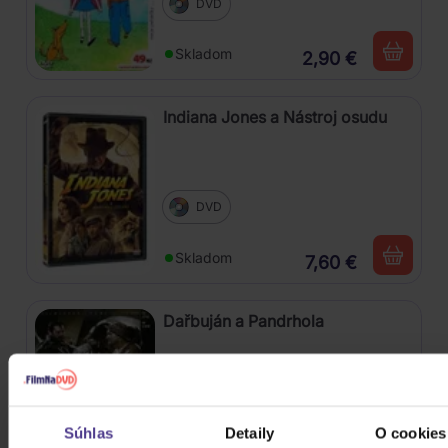
DVD
Skladom
2,90 €
Indiana Jones a Nástroj osudu
DVD
Skladom
7,60 €
Dařbuján a Pandrhola
DVD
Súhlas
Detaily
O cookies