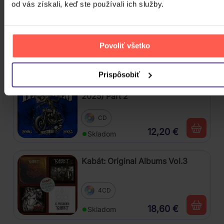
od vás získali, keď ste používali ich služby.
Gott Karel: Snění o Vánocích
3CD
Povoliť všetko
16,90 €
Skladom
Prispôsobiť
Harlej: Best Of 30 let (2006 -
2025) Part 2
CD
12,20 €
Skladom
Kabát: Original Albums Vol.3
4CD
18,60 €
Skladom