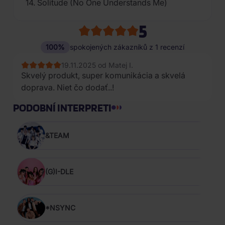
14. Solitude (No One Understands Me)
5
100%
spokojených zákazníků z 1 recenzí
19.11.2025 od Matej I.
Skvelý produkt, super komunikácia a skvelá
doprava. Niet čo dodať..!
PODOBNÍ INTERPRETI
&TEAM
(G)I-DLE
*NSYNC