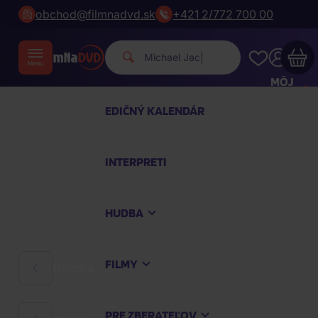
obchod@filmnadvd.sk
+421 2/772 700 00
Michael Jackson.
|
MÔJ
ÚČET
EDIČNÝ KALENDÁR
Váš nákupný košík je prázdny
INTERPRETI
PREZRITE SI NAJOBĽÚBENEJŠIE PRODUKTY
HUDBA
Nakúpte ešte za
100,00 €
a dopravu máte
zdarma
FILMY
HUDBA
Pokračovať v nákupe
PRE ZBERATEĽOV