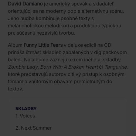
David Damiano
je americký spevák a skladateľ
orientujúci sa na moderný pop a alternatívnu scénu.
Jeho hudba kombinuje osobné texty s
melancholickou melodikou a produkciou typickou
pre súčasnú nezávislú tvorbu.
Album
Funny Little Fears
v deluxe edícii na CD
prináša štrnásť skladieb zabalených v digipackovom
balení. Na albume zaznejú okrem iného aj skladby
Zombie Lady
,
Born With A Broken Heart
či
Tangerine
,
ktoré predstavujú autorov citlivý prístup k osobným
témam a vnútorným obavám premietnutým do
textov.
SKLADBY
1. Voices
2. Next Summer