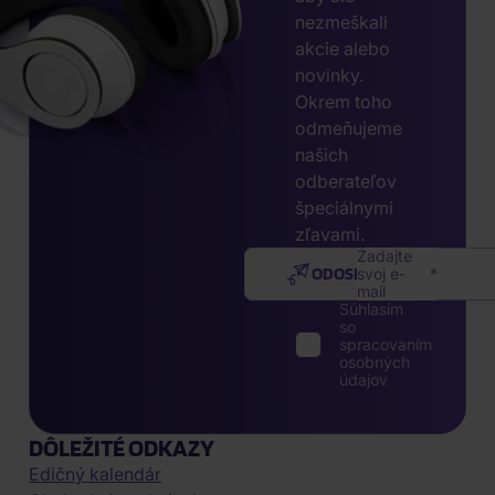
nezmeškali
akcie alebo
novinky.
Okrem toho
odmeňujeme
našich
odberateľov
špeciálnymi
zľavami.
Zadajte
ODOSLAŤ
svoj e-
mail
Súhlasím
so
spracovaním
osobných
údajov
DÔLEŽITÉ ODKAZY
Edičný kalendár