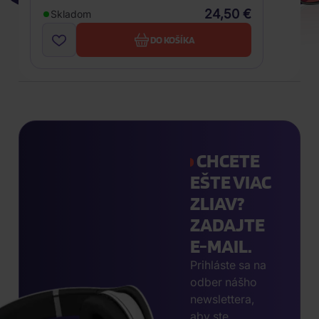
24,50 €
Skladom
DO KOŠÍKA
CHCETE
EŠTE VIAC
ZLIAV?
ZADAJTE
E-MAIL.
Prihláste sa na
odber nášho
newslettera,
aby ste