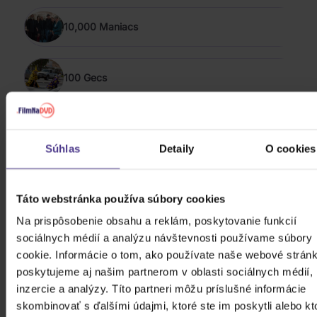
10,000 Maniacs
100 Gecs
1349
Súhlas
Detaily
O cookies
ZOBRAZIŤ VŠETKÝCH
POP & ROCK 2020 - 2026
Táto webstránka používa súbory cookies
Na prispôsobenie obsahu a reklám, poskytovanie funkcií
Bílá Lucie: Vzkaz pro Ježíška
sociálnych médií a analýzu návštevnosti používame súbory
cookie. Informácie o tom, ako používate naše webové stránk
CD
poskytujeme aj našim partnerom v oblasti sociálnych médií,
inzercie a analýzy. Títo partneri môžu príslušné informácie
11,80 €
Skladom
skombinovať s ďalšími údajmi, ktoré ste im poskytli alebo kt