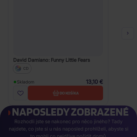
David Damiano: Funny Little Fears
CD
13,10 €
Skladom
DO KOŠÍKA
NAPOSLEDY ZOBRAZENÉ
Rozhodli jste se nakonec pro něco jiného? Tady
najdete, co jste si u nás naposled prohlíželi, abyste si
to mohli co nejdříve pořídit domů.