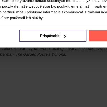
eklám, poskytovanie funkcií sociálnych médií a analýzu návšte
o používate naše webové stránky, poskytujeme aj našim partner
to partneri môžu príslušné informácie skombinovať s ďalšími údaj
ď ste používali ich služby.
isca založená v roku 2010 spevákom Georgeom Clarkom a g
ého štýlu označovaného ako blackgaze.
Prispôsobiť
val Justin Meldal-Johnsen. Platňa vyšla v niekoľkých formát
yl v zeleno-bielom vyhotovení obsahuje dvanásť skladieb vrá
berman
,
The Garden Route
a
Winona
.