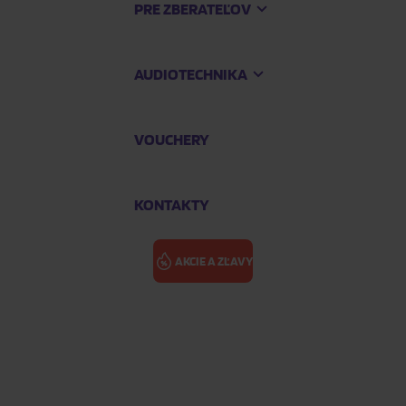
PRE ZBERATEĽOV
AUDIOTECHNIKA
VOUCHERY
KONTAKTY
AKCIE A ZĽAVY
ith Power (Coloured Green & White Vinyl)
DEAFHEAVEN