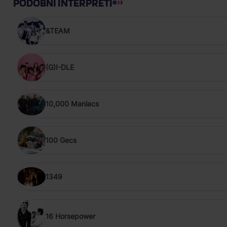
PODOBNÍ INTERPRETI
&TEAM
(G)I-DLE
10,000 Maniacs
100 Gecs
1349
16 Horsepower