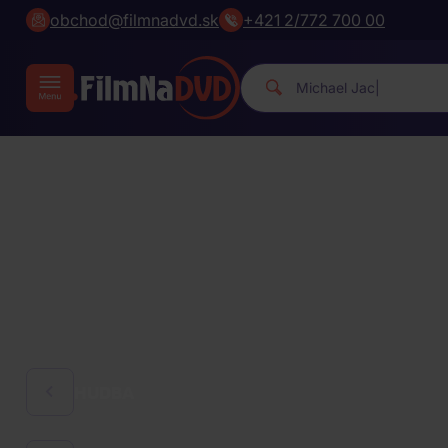
obchod@filmnadvd.sk
+421 2/772 700 00
Michael Jackson.
|
HUDBA