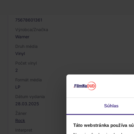
081196
EAN
75678601361
Výrobca/Značka
Warner
Druh média
Vinyl
Počet vinyl
2
Formát média
LP
Dátum vydania
28.03.2025
Súhlas
Žáner
Rock
Táto webstránka používa sú
Interpret