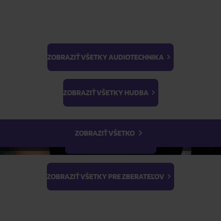
ZOBRAZIŤ VŠETKY AUDIOTECHNIKA
BTS
ŽIADOSŤ O TELEFONICKÚ OBJEDNÁVKU
Light Stick & Keyring
ZOBRAZIŤ VŠETKY HUDBA
Stray Kids
Parametre produktu
ZOBRAZIŤ VŠETKO
Popis produktu
ZOBRAZIŤ VŠETKY FILMY
ZOBRAZIŤ VŠETKY PRE ZBERATEĽOV