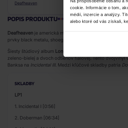
Na prispôsobenie obsahu a r
Deafheaven
cookie. Informácie o tom, ak
médií, inzercie a analýzy. Tí
POPIS PRODUKTU
alebo ktoré od vás získali, ke
Deafheaven
je americká metalová skupina zo San Franc
prvky black metalu, shoegaze a post-rocku do jedinečn
Šiesty štúdiový album
Lonely People With Power
produko
zeleno-bielej a dvoch odtieňov fialovej. Tento dvojvin
Banksa na
Incidental III
. Medzi kľúčové skladby patria
Do
SKLADBY
LP1
1. Incidental I [0:56]
2. Doberman [06:34]