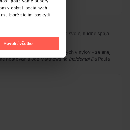
vnosti používame súbory
om v oblasti sociálnych
mi, ktoré ste im poskytli
itaristom Kerrym McCoyom. Vo svojej hudbe spája
Povoliť všetko
och vrátane čierneho a farebných vinylov – zelenej,
tane hosťovania Jae Matthews na
Incidental II
a Paula