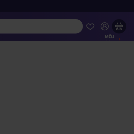
MÔJ
ÚČET
Váš nákupný košík je prázdny
REZRITE SI NAJOBĽÚBENEJŠIE PRODUKTY
kúpte ešte za
100,00 €
a dopravu máte zdarma
Pokračovať v nákupe