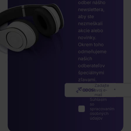
odber nášho
newslettera,
aby ste
nezmeškali
akcie alebo
novinky.
Okrem toho
odmeňujeme
našich
odberateľov
špeciálnymi
zľavami.
Zadajte
ODOSLAŤ
svoj e-
mail
Súhlasím
so
spracovaním
osobných
údajov