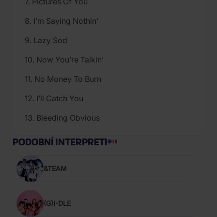
7. Pictures Of You
8. I’m Saying Nothin’
9. Lazy Sod
10. Now You’re Talkin’
11. No Money To Burn
12. I’ll Catch You
13. Bleeding Obvious
PODOBNÍ INTERPRETI
&TEAM
(G)I-DLE