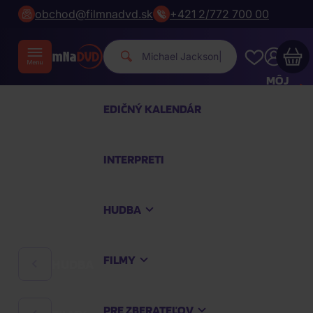
obchod@filmnadvd.sk
+421 2/772 700 00
Michael Jacks
|
MÔJ
ÚČET
EDIČNÝ KALENDÁR
Váš nákupný košík je prázdny
INTERPRETI
PREZRITE SI NAJOBĽÚBENEJŠIE PRODUKTY
HUDBA
Nakúpte ešte za
100,00 €
a dopravu máte
zdarma
FILMY
HUDBA
Pokračovať v nákupe
PRE ZBERATEĽOV