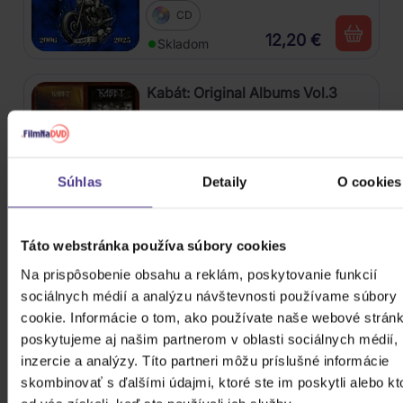
CD
12,20 €
Skladom
Kabát: Original Albums Vol.3
4CD
18,60 €
Skladom
Súhlas
Detaily
O cookies
Mišík Vladimír: Vteřiny, měsíce a
Táto webstránka používa súbory cookies
roky
Na prispôsobenie obsahu a reklám, poskytovanie funkcií
CD
sociálnych médií a analýzu návštevnosti používame súbory
16,30 €
cookie. Informácie o tom, ako používate naše webové stránk
Skladom
poskytujeme aj našim partnerom v oblasti sociálnych médií,
inzercie a analýzy. Títo partneri môžu príslušné informácie
Linkin Park: From Zero (Coloured
skombinovať s ďalšími údajmi, ktoré ste im poskytli alebo kt
Blue Vinyl)