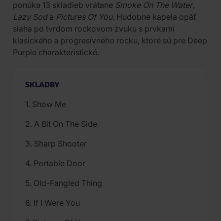
ponúka 13 skladieb vrátane
Smoke On The Water
,
Lazy Sod
a
Pictures Of You
. Hudobne kapela opäť
siaha po tvrdom rockovom zvuku s prvkami
klasického a progresívneho rocku, ktoré sú pre Deep
Purple charakteristické.
SKLADBY
1. Show Me
2. A Bit On The Side
3. Sharp Shooter
4. Portable Door
5. Old-Fangled Thing
6. If I Were You