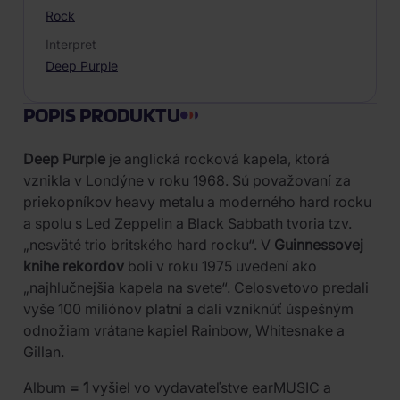
Rock
Interpret
Deep Purple
POPIS PRODUKTU
Deep Purple
je anglická rocková kapela, ktorá
vznikla v Londýne v roku 1968. Sú považovaní za
priekopníkov heavy metalu a moderného hard rocku
a spolu s Led Zeppelin a Black Sabbath tvoria tzv.
„nesväté trio britského hard rocku“. V
Guinnessovej
knihe rekordov
boli v roku 1975 uvedení ako
„najhlučnejšia kapela na svete“. Celosvetovo predali
vyše 100 miliónov platní a dali vzniknúť úspešným
odnožiam vrátane kapiel Rainbow, Whitesnake a
Gillan.
Album
= 1
vyšiel vo vydavateľstve earMUSIC a