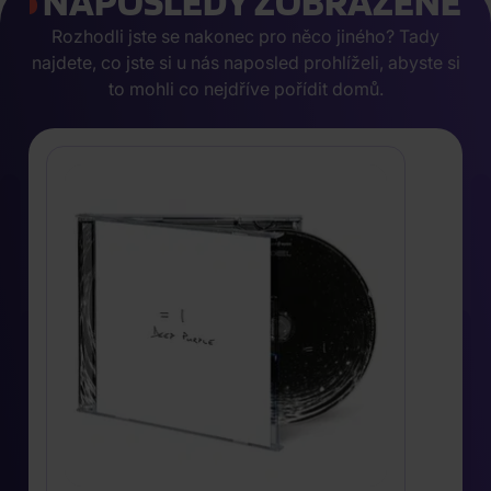
NAPOSLEDY ZOBRAZENÉ
Rozhodli jste se nakonec pro něco jiného? Tady
najdete, co jste si u nás naposled prohlíželi, abyste si
to mohli co nejdříve pořídit domů.