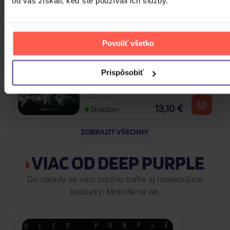
od vás získali, keď ste používali ich služby.
Vinyl
24,90 €
Skladom
Povoliť všetko
Traktor: Jungle XXI
Prispôsobiť
CD
13,10 €
Skladom
ZOBRAZIT VŠECHNY
VIAC OD DEEP PURPLE
Do nálady sa vám možno trafia aj nasledujúce
kusovky. Mrknite na ne.