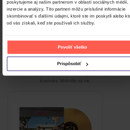
poskytujeme aj našim partnerom v oblasti sociálnych médií,
Katseye: Beautiful Chaos
inzercie a analýzy. Títo partneri môžu príslušné informácie
skombinovať s ďalšími údajmi, ktoré ste im poskytli alebo kt
od vás získali, keď ste používali ich služby.
CD
27,50 €
Skladom
ZOBRAZIT VŠECHNY
Povoliť všetko
PODOBNÉ PRODUKTY
Prispôsobiť
Do nálady sa vám možno trafia aj nasledujúce
kusovky. Mrknite na ne.