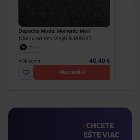
Depeche Mode: Memento Mori
(Coloured Red Vinyl) II.JAKOST
2Vinyl
40,40 €
Skladom
DO KOŠÍKA
CHCETE
EŠTE VIAC