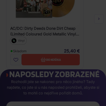
AC/DC: Dirty Deeds Done Dirt Cheap
(Limited Coloured Gold Metallic Vinyl)
II.JAKOST
Vinyl
25,40 €
Skladom
DO KOŠÍKA
NAPOSLEDY ZOBRAZENÉ
Rozhodli jste se nakonec pro něco jiného? Tady
najdete, co jste si u nás naposled prohlíželi, abyste si
to mohli co nejdříve pořídit domů.