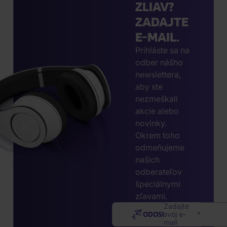
ZLIAV?
ZADAJTE
E-MAIL.
Prihláste sa na
odber nášho
newslettera,
aby ste
nezmeškali
akcie alebo
novinky.
Okrem toho
odmeňujeme
našich
odberateľov
špeciálnymi
zľavami.
Zadajte
ODOSLAŤ
svoj e-
mail