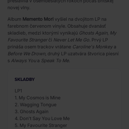
preslávila v osemdesiatych rokoch počas britskej
novej vlny.
Album
Memento Mori
vyšiel na dvojitom LP na
farebnom červenom vinyle. Obsahuje dvanásť
skladieb, medzi ktorými vynikajú
Ghosts Again
,
My
Favourite Stranger
či
Never Let Me Go
. Prvý LP
prináša osem trackov vrátane
Caroline's Monkey
a
Before We Drown
, druhý LP uzatvára štvorica piesní
s
Always You
a
Speak To Me
.
SKLADBY
LP1
1. My Cosmos is Mine
2. Wagging Tongue
3. Ghosts Again
4. Don't Say You Love Me
5. My Favourite Stranger