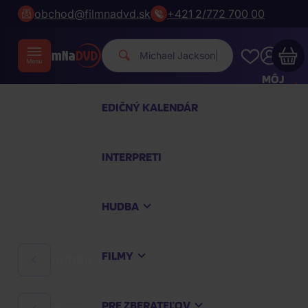
obchod@filmnadvd.sk
+421 2/772 700 00
Michael Jack
|
MÔJ
ÚČET
EDIČNÝ KALENDÁR
Váš nákupný košík je prázdny
INTERPRETI
PREZRITE SI NAJOBĽÚBENEJŠIE PRODUKTY
HUDBA
Nakúpte ešte za
100,00 €
a dopravu máte
zdarma
FILMY
HUDBA
Pokračovať v nákupe
PRE ZBERATEĽOV