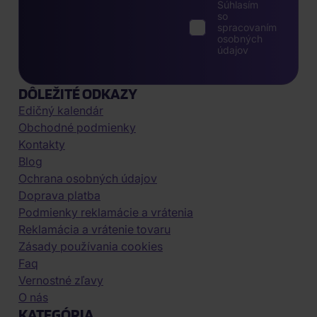
Súhlasím
so
spracovaním
osobných
údajov
DÔLEŽITÉ ODKAZY
Edičný kalendár
Obchodné podmienky
Kontakty
Blog
Ochrana osobných údajov
Doprava platba
Podmienky reklamácie a vrátenia
Reklamácia a vrátenie tovaru
Zásady používania cookies
Faq
Vernostné zľavy
O nás
KATEGÓRIA