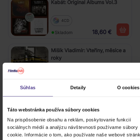
Kabát: Original Albums Vol.3
4CD
18,60 €
Skladom
Mišík Vladimír: Vteřiny, měsíce a
roky
CD
16,30 €
Skladom
Súhlas
Detaily
O cookies
Linkin Park: From Zero (Coloured
Blue Vinyl)
Táto webstránka používa súbory cookies
Na prispôsobenie obsahu a reklám, poskytovanie funkcií
Vinyl
sociálnych médií a analýzu návštevnosti používame súbory
24,90 €
Skladom
cookie. Informácie o tom, ako používate naše webové stránk