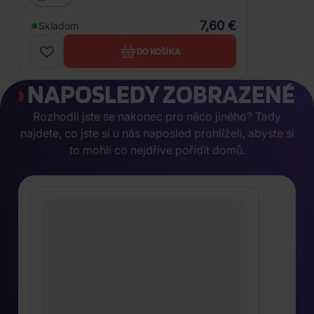
7,60 €
Skladom
DO KOŠÍKA
NAPOSLEDY ZOBRAZENÉ
Rozhodli jste se nakonec pro něco jiného? Tady
najdete, co jste si u nás naposled prohlíželi, abyste si
to mohli co nejdříve pořídit domů.