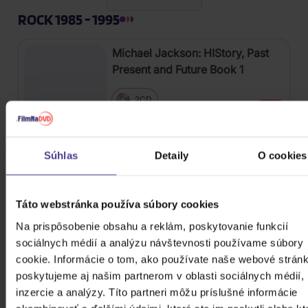
ROCK 1985 - 1995
Michael Jackson: HIStory, Past
Present and Future Book 1
2CD
17,30 €
Skladom
Súhlas
Detaily
O cookies
Jesus Christ Superstar - Live
2CD
Táto webstránka používa súbory cookies
7,50 €
Skladom
Na prispôsobenie obsahu a reklám, poskytovanie funkcií
sociálnych médií a analýzu návštevnosti používame súbory
cookie. Informácie o tom, ako používate naše webové stránk
Landa Daniel: Valčík
poskytujeme aj našim partnerom v oblasti sociálnych médií,
inzercie a analýzy. Títo partneri môžu príslušné informácie
CD