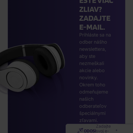
EŠTE VIAC
ZLIAV?
ZADAJTE
E-MAIL.
Prihláste sa na
odber nášho
newslettera,
aby ste
nezmeškali
akcie alebo
novinky.
Okrem toho
odmeňujeme
našich
odberateľov
špeciálnymi
zľavami.
Zadajte
ODOSLAŤ
svoj e-