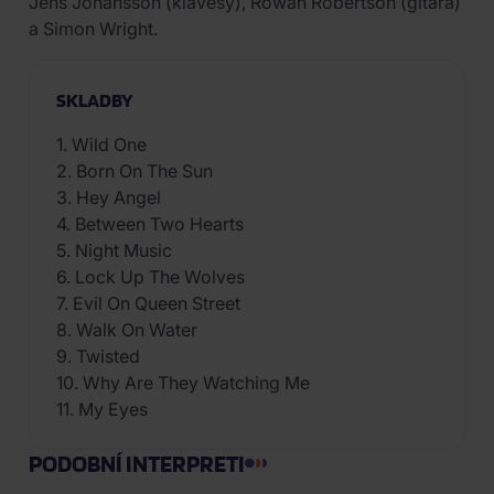
Jens Johansson (klávesy), Rowan Robertson (gitara)
a Simon Wright.
SKLADBY
1. Wild One
2. Born On The Sun
3. Hey Angel
4. Between Two Hearts
5. Night Music
6. Lock Up The Wolves
7. Evil On Queen Street
8. Walk On Water
9. Twisted
10. Why Are They Watching Me
11. My Eyes
PODOBNÍ INTERPRETI