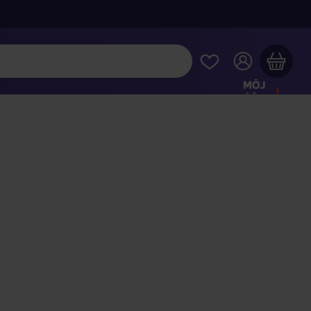
MÔJ
ÚČET
Váš nákupný košík je prázdny
REZRITE SI NAJOBĽÚBENEJŠIE PRODUKTY
kúpte ešte za
100,00 €
a dopravu máte zdarma
Pokračovať v nákupe