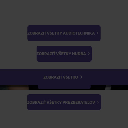
ZOBRAZIŤ VŠETKY AUDIOTECHNIKA
BTS
ŽIADOSŤ O TELEFONICKÚ OBJEDNÁVKU
Light Stick & Keyring
ZOBRAZIŤ VŠETKY HUDBA
Stray Kids
Parametre produktu
ZOBRAZIŤ VŠETKO
Popis produktu
ZOBRAZIŤ VŠETKY FILMY
ZOBRAZIŤ VŠETKY PRE ZBERATEĽOV