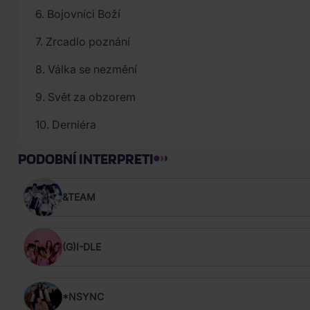
6. Bojovníci Boží
7. Zrcadlo poznání
8. Válka se nezmění
9. Svět za obzorem
10. Derniéra
PODOBNÍ INTERPRETI
&TEAM
(G)I-DLE
*NSYNC