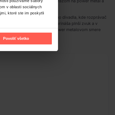
er verzií k vlastnej tvorbe s dôrazom na power metal a
vnosti používame súbory
om v oblasti sociálnych
mi, ktoré ste im poskytli
y zasadený do prostredia starého divadla, kde rozprávač
ádzajúcemu albumu
Devět křížů
prináša plnší zvuk a v
Zlatý klíč
, ktoré pokračujú v power metalovom smere
Povoliť všetko