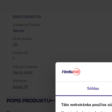
080962
EAN
8594209080755
Výrobca/Značka
Warner
Druh média
CD
Počet CD
1
Dátum vydania
28.03.2025
Interpret
Donor (7)
Súhlas
POPIS PRODUKTU
Táto webstránka používa sú