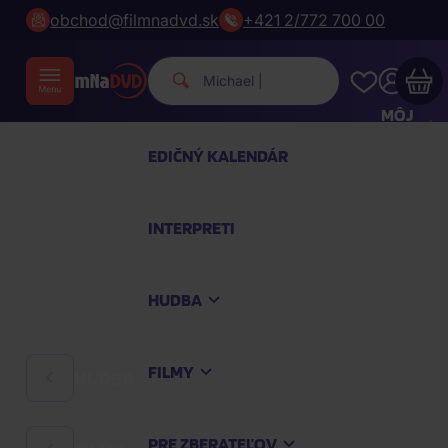
obchod@filmnadvd.sk
+421 2/772 700 00
Michael Jackson.
|
MÔJ
ÚČET
EDIČNÝ KALENDÁR
Váš nákupný košík je prázdny
INTERPRETI
PREZRITE SI NAJOBĽÚBENEJŠIE PRODUKTY
HUDBA
Nakúpte ešte za
100,00 €
a dopravu máte
zdarma
FILMY
HUDBA
Pokračovať v nákupe
PRE ZBERATEĽOV