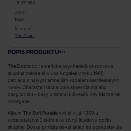
18.07.1969
Žáner
Rock
Interpret
The Doors
POPIS PRODUKTU
The Doors
boli americká psychedelická rocková
skupina založená v Los Angeles v roku 1965,
patriaca k najvýznamnejším kapelám šesťdesiatych
rokov. Charakteristická bola absencia stáleho
basgitaristu – basy preberal klávesák Ray Manzarek
na organe.
Album
The Soft Parade
vyšiel v júli 1969 u
vydavateľstva Elektra ako štvrtý štúdiový počin
skupiny. Doska prináša deväť skladieb a predstavuje