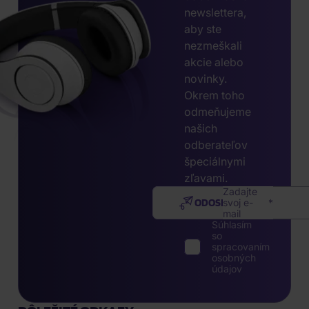
newslettera,
aby ste
nezmeškali
akcie alebo
novinky.
Okrem toho
odmeňujeme
našich
odberateľov
špeciálnymi
zľavami.
Zadajte
ODOSLAŤ
svoj e-
mail
Súhlasím
so
spracovaním
osobných
údajov