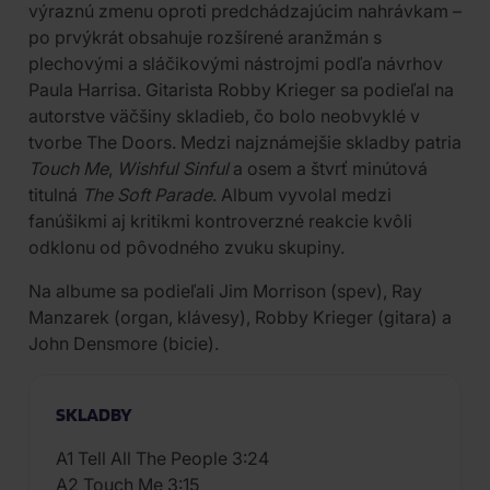
výraznú zmenu oproti predchádzajúcim nahrávkam –
po prvýkrát obsahuje rozšírené aranžmán s
plechovými a sláčikovými nástrojmi podľa návrhov
Paula Harrisa. Gitarista Robby Krieger sa podieľal na
autorstve väčšiny skladieb, čo bolo neobvyklé v
tvorbe The Doors. Medzi najznámejšie skladby patria
Touch Me
,
Wishful Sinful
a osem a štvrť minútová
titulná
The Soft Parade
. Album vyvolal medzi
fanúšikmi aj kritikmi kontroverzné reakcie kvôli
odklonu od pôvodného zvuku skupiny.
Na albume sa podieľali Jim Morrison (spev), Ray
Manzarek (organ, klávesy), Robby Krieger (gitara) a
John Densmore (bicie).
SKLADBY
A1 Tell All The People 3:24
A2 Touch Me 3:15