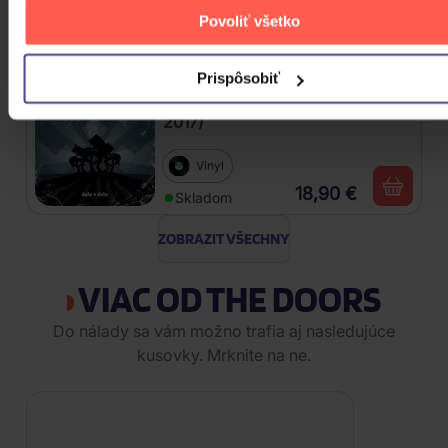
CD
Povoliť všetko
2,50 €
Skladom
Prispôsobiť
Kabát: Dole v dole (Reedice
2017)
Vinyl
18,90 €
Skladom
ZOBRAZIT VŠECHNY
VIAC OD THE DOORS
Do nálady sa vám možno trafia aj nasledujúce
kusovky. Mrknite na ne.