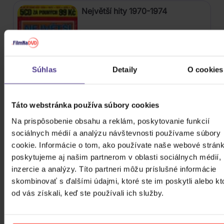
Největší hity 1970-1974
5CD
Súhlas
Detaily
O cookies
Skladom
4,20 €
Táto webstránka používa súbory cookies
Na prispôsobenie obsahu a reklám, poskytovanie funkcií
Keks: Proč holky pláčou
sociálnych médií a analýzu návštevnosti používame súbory
cookie. Informácie o tom, ako používate naše webové stránk
CD
poskytujeme aj našim partnerom v oblasti sociálnych médií,
inzercie a analýzy. Títo partneri môžu príslušné informácie
8,40 €
Skladom
skombinovať s ďalšími údajmi, ktoré ste im poskytli alebo kt
od vás získali, keď ste používali ich služby.
Gunčíková Gabriela: Celkem Jiná