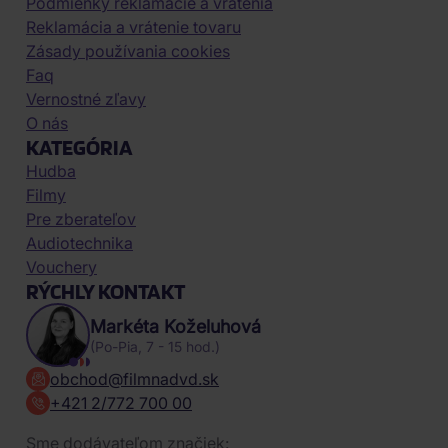
Podmienky reklamácie a vrátenia
Reklamácia a vrátenie tovaru
Zásady používania cookies
Faq
Vernostné zľavy
O nás
KATEGÓRIA
Hudba
Filmy
Pre zberateľov
Audiotechnika
Vouchery
RÝCHLY KONTAKT
Markéta Koželuhová
(Po-Pia, 7 - 15 hod.)
obchod@filmnadvd.sk
+421 2/772 700 00
Sme dodávateľom značiek: