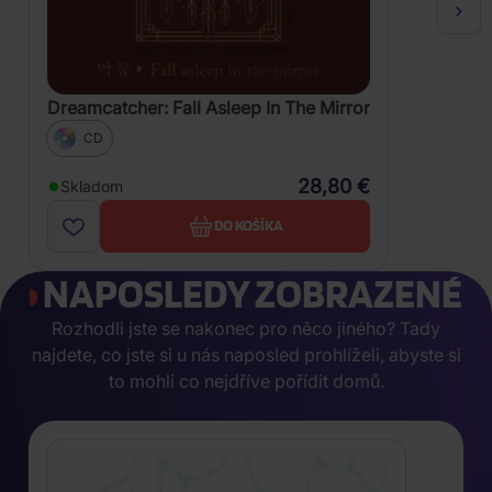
Dreamcatcher: Fall Asleep In The Mirror
CD
28,80 €
Skladom
DO KOŠÍKA
NAPOSLEDY ZOBRAZENÉ
Rozhodli jste se nakonec pro něco jiného? Tady
najdete, co jste si u nás naposled prohlíželi, abyste si
to mohli co nejdříve pořídit domů.