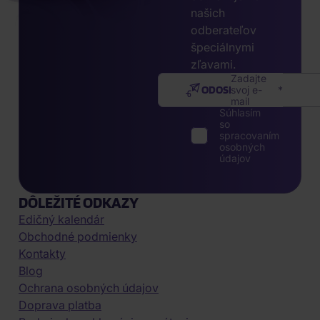
našich
odberateľov
špeciálnymi
zľavami.
Zadajte
ODOSLAŤ
svoj e-
mail
Súhlasím
so
spracovaním
osobných
údajov
DÔLEŽITÉ ODKAZY
Edičný kalendár
Obchodné podmienky
Kontakty
Blog
Ochrana osobných údajov
Doprava platba