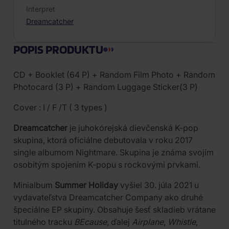
Interpret
Dreamcatcher
POPIS PRODUKTU
CD + Booklet (64 P) + Random Film Photo + Random
Photocard (3 P) + Random Luggage Sticker(3 P)
Cover : I / F /T ( 3 types )
Dreamcatcher
je juhokórejská dievčenská K-pop
skupina, ktorá oficiálne debutovala v roku 2017
single albumom Nightmare. Skupina je známa svojím
osobitým spojením K-popu s rockovými prvkami.
Minialbum
Summer Holiday
vyšiel 30. júla 2021 u
vydavateľstva Dreamcatcher Company ako druhé
špeciálne EP skupiny. Obsahuje šesť skladieb vrátane
titulného tracku
BEcause
, ďalej
Airplane
,
Whistle
,