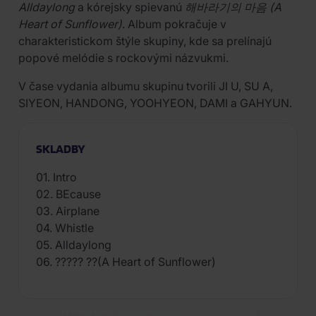
Alldaylong
a kórejsky spievanú
해바라기의 마음 (A
Heart of Sunflower)
. Album pokračuje v
charakteristickom štýle skupiny, kde sa prelínajú
popové melódie s rockovými názvukmi.
V čase vydania albumu skupinu tvorili JI U, SU A,
SIYEON, HANDONG, YOOHYEON, DAMI a GAHYUN.
SKLADBY
01. Intro
02. BEcause
03. Airplane
04. Whistle
05. Alldaylong
06. ????? ??(A Heart of Sunflower)