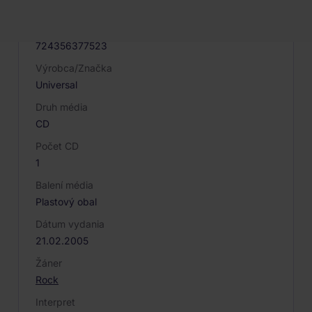
016903
EAN
724356377523
Výrobca/Značka
Universal
Druh média
CD
Počet CD
1
Balení média
Plastový obal
Dátum vydania
21.02.2005
Žáner
Rock
Interpret