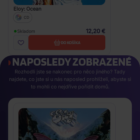
Eloy: Ocean
CD
12,20 €
Skladom
DO KOŠÍKA
NAPOSLEDY ZOBRAZENÉ
Rozhodli jste se nakonec pro něco jiného? Tady
najdete, co jste si u nás naposled prohlíželi, abyste si
to mohli co nejdříve pořídit domů.