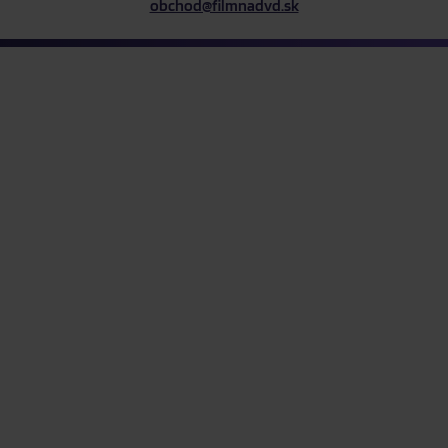
obchod@filmnadvd.sk