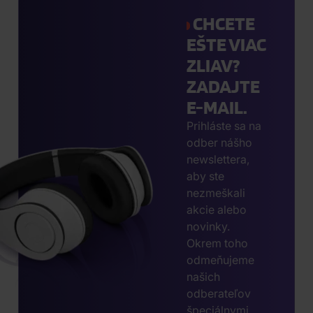
CHCETE
EŠTE VIAC
ZLIAV?
ZADAJTE
E-MAIL.
Prihláste sa na
odber nášho
newslettera,
aby ste
nezmeškali
akcie alebo
novinky.
Okrem toho
odmeňujeme
našich
odberateľov
špeciálnymi