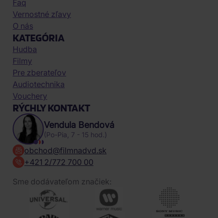
Faq
Vernostné zľavy
O nás
KATEGÓRIA
Hudba
Filmy
Pre zberateľov
Audiotechnika
Vouchery
RÝCHLY KONTAKT
Vendula Bendová
(Po-Pia, 7 - 15 hod.)
obchod@filmnadvd.sk
+421 2/772 700 00
Sme dodávateľom značiek: