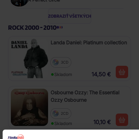
ZOBRAZIŤ VŠETKÝCH
ROCK 2000 - 2010
Landa Daniel: Platinum collection
3CD
14,50 €
Skladom
Osbourne Ozzy: The Essential
Ozzy Osbourne
2CD
10,10 €
Skladom