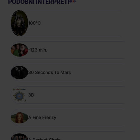
PODOBNÍ INTERPRETI
100°C
-123 min.
30 Seconds To Mars
3B
A Fine Frenzy
A Perfect Circle