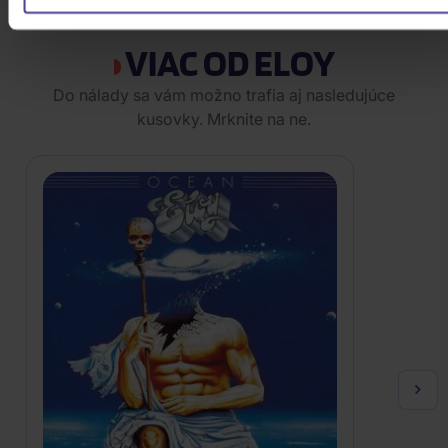
ZOBRAZIT VŠECHNY
VIAC OD ELOY
Do nálady sa vám možno trafia aj nasledujúce
kusovky. Mrknite na ne.