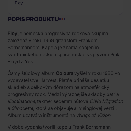
Eloy
POPIS PRODUKTU
Eloy
je nemecká progresívna rocková skupina
založená v roku 1969 gitaristom Frankom
Bornemannom. Kapela je známa spojením
symfonického rocku a space rocku, s vplyvom Pink
Floyd a Yes.
Ôsmy štúdiový album
Colours
vyšiel v roku 1980 vo
vydavateľstve Harvest. Platňa prináša desiatku
skladieb s celkovým dôrazom na atmosférický
progresívny rock. Medzi výraznejšie skladby patria
Illuminations
, takmer sedemminútová
Child Migration
a
Silhouette
, ktorá sa objavuje aj v singlovej verzii.
Album uzatvára inštrumentálna
Wings of Vision
.
V dobe vydania tvorili kapelu Frank Bornemann