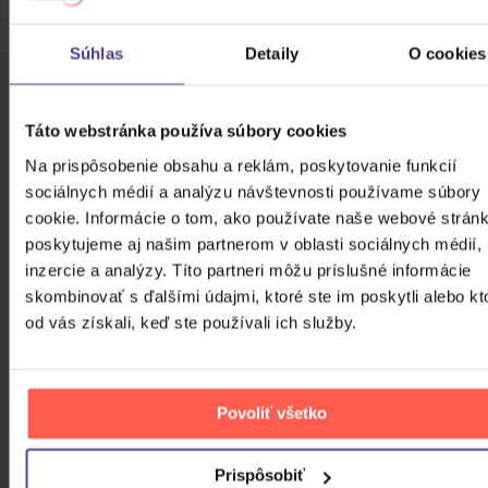
Argema: Platinum Collection
Súhlas
Detaily
O cookies
3CD
9,50 €
Skladom
Táto webstránka používa súbory cookies
Na prispôsobenie obsahu a reklám, poskytovanie funkcií
Rottrová Marie - Všechno
sociálnych médií a analýzu návštevnosti používame súbory
nejlepší...
cookie. Informácie o tom, ako používate naše webové stránk
poskytujeme aj našim partnerom v oblasti sociálnych médií,
CD
inzercie a analýzy. Títo partneri môžu príslušné informácie
7,60 €
Skladom
skombinovať s ďalšími údajmi, ktoré ste im poskytli alebo kt
od vás získali, keď ste používali ich služby.
Linkin Park: Meteora
CD
Povoliť všetko
8,70 €
Skladom
Prispôsobiť