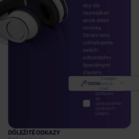
aby ste
nezmeškali
akcie alebo
novinky.
Okrem toho
odmeňujeme
našich
odberateľov
špeciálnymi
zľavami.
Zadajte
ODOSLAŤ
svoj e-
mail
Súhlasím
so
spracovaním
osobných
údajov
DÔLEŽITÉ ODKAZY