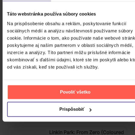
2025) Part 2
CD
Táto webstránka používa súbory cookies
12,20 €
Skladom
Na prispôsobenie obsahu a reklám, poskytovanie funkcií
sociálnych médií a analýzu návštevnosti používame súbory
cookie. Informácie o tom, ako používate naše webové stránk
Kabát: Original Albums Vol.3
poskytujeme aj našim partnerom v oblasti sociálnych médií,
inzercie a analýzy. Títo partneri môžu príslušné informácie
4CD
skombinovať s ďalšími údajmi, ktoré ste im poskytli alebo kt
od vás získali, keď ste používali ich služby.
18,60 €
Skladom
Mišík Vladimír: Vteřiny, měsíce a
Povoliť všetko
roky
CD
Prispôsobiť
16,30 €
Skladom
Linkin Park: From Zero (Coloured