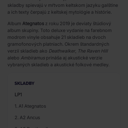
skladby spievajú v mŕtvom keltskom jazyku galštine
a ich texty čerpajú z keltskej mytológie a histórie.
Album
Ategnatos
z roku 2019 je deviaty štúdiový
album skupiny. Toto deluxe vydanie na farebnom
modrom vinyle obsahuje 21 skladieb na dvoch
gramofonových platniach. Okrem štandardných
verzií skladieb ako
Deathwalker
,
The Raven Hill
alebo
Ambiramus
prináša aj akustické verzie
vybraných skladieb a akustické folkové medley.
SKLADBY
LP1
1. A1 Ategnatos
2. A2 Ancus