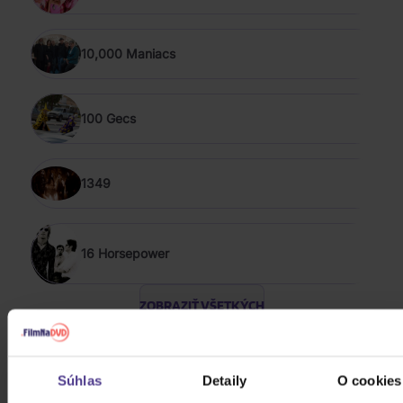
10,000 Maniacs
100 Gecs
1349
16 Horsepower
ZOBRAZIŤ VŠETKÝCH
ROCK 2020 - 2026
Súhlas
Detaily
O cookies
Harlej: Best Of 30 let (2006 -