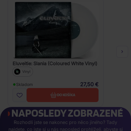
Eluveitie: Slania (Coloured White Vinyl)
Vinyl
27,50 €
Skladom
DO KOŠÍKA
NAPOSLEDY ZOBRAZENÉ
Rozhodli jste se nakonec pro něco jiného? Tady
najdete, co jste si u nás naposled prohlíželi, abyste si