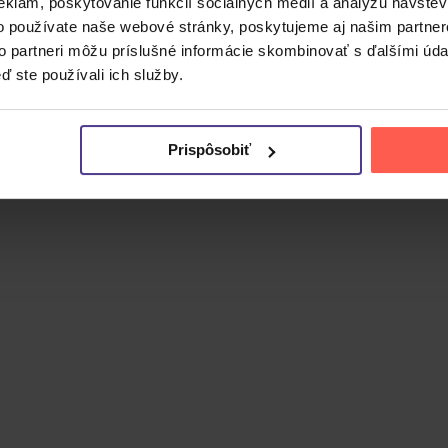
eklám, poskytovanie funkcií sociálnych médií a analýzu návšte
o používate naše webové stránky, poskytujeme aj našim partner
to partneri môžu príslušné informácie skombinovať s ďalšími údaj
la z odkazu škandinávskeho old school death metalu v duc
ď ste používali ich služby.
ná zakladajúcim členom Jimmym.
CD. Obsahuje 12 skladieb klasického švédskeho death metal
vej estetike a mohutným riffom švédskej death metalovej škol
Prispôsobiť