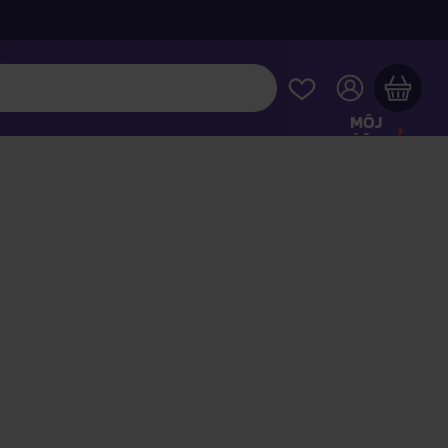
MÔJ
ÚČET
Váš nákupný košík je prázdny
REZRITE SI NAJOBĽÚBENEJŠIE PRODUKTY
kúpte ešte za
100,00 €
a dopravu máte zdarma
Pokračovať v nákupe