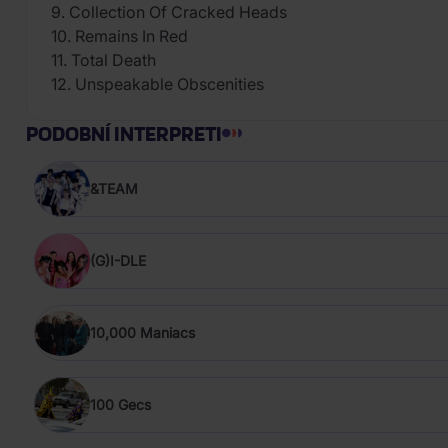
9. Collection Of Cracked Heads
10. Remains In Red
11. Total Death
12. Unspeakable Obscenities
PODOBNÍ INTERPRETI
&TEAM
(G)I-DLE
10,000 Maniacs
100 Gecs