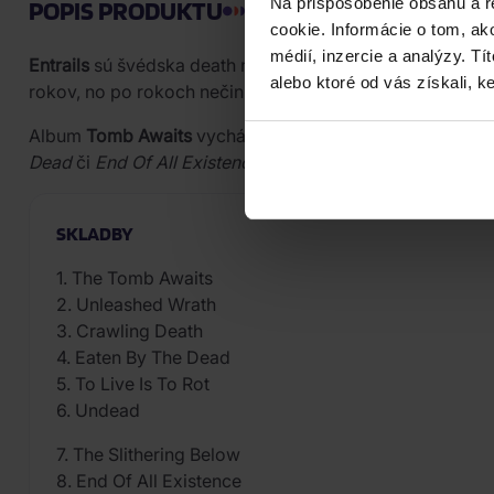
Na prispôsobenie obsahu a r
POPIS PRODUKTU
cookie. Informácie o tom, ak
médií, inzercie a analýzy. Tí
Entrails
sú švédska death metalová kapela, ktorá vyrást
alebo ktoré od vás získali, ke
rokov, no po rokoch nečinnosti bola v roku 2008 ožive
Album
Tomb Awaits
vychádza v reedícii z roku 2022 na 
Dead
či
End Of All Existence
. Kapela zostáva verná suro
SKLADBY
1. The Tomb Awaits
2. Unleashed Wrath
3. Crawling Death
4. Eaten By The Dead
5. To Live Is To Rot
6. Undead
7. The Slithering Below
8. End Of All Existence