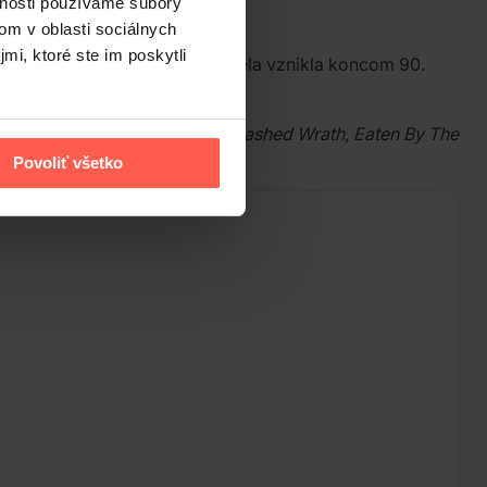
vnosti používame súbory
om v oblasti sociálnych
mi, ktoré ste im poskytli
hu Entombed a Dismember. Kapela vznikla koncom 90.
u, medzi ktorými vynikajú
Unleashed Wrath
,
Eaten By The
y.
Povoliť všetko