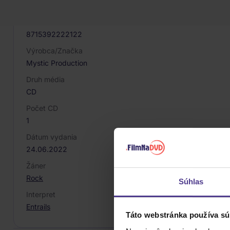
058603
EAN
8715392222122
Výrobca/Značka
Mystic Production
Druh média
CD
Počet CD
1
Dátum vydania
24.06.2022
Žáner
Rock
Súhlas
Interpret
Entrails
Táto webstránka používa sú