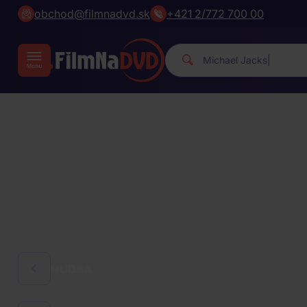
obchod@filmnadvd.sk
+421 2/772 700 00
Michael Ja
|
HUDBA