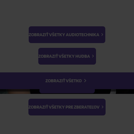
ZOBRAZIŤ VŠETKY AUDIOTECHNIKA
BTS
ŽIADOSŤ O TELEFONICKÚ OBJEDNÁVKU
Light Stick & Keyring
ZOBRAZIŤ VŠETKY HUDBA
Stray Kids
Parametre produktu
ZOBRAZIŤ VŠETKO
Popis produktu
ZOBRAZIŤ VŠETKY FILMY
ZOBRAZIŤ VŠETKY PRE ZBERATEĽOV