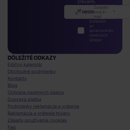
zľavami.
Zadajte
ODOSLAŤ
svoj e-
mail
Súhlasím
so
spracovaním
osobných
údajov
DÔLEŽITÉ ODKAZY
Edičný kalendár
Obchodné podmienky
Kontakty
Blog
Ochrana osobných údajov
Doprava platba
Podmienky reklamácie a vrátenia
Reklamácia a vrátenie tovaru
Zásady používania cookies
Faq