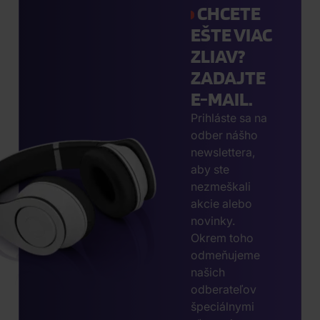
CHCETE
EŠTE VIAC
ZLIAV?
ZADAJTE
E-MAIL.
Prihláste sa na
odber nášho
newslettera,
aby ste
nezmeškali
akcie alebo
novinky.
Okrem toho
odmeňujeme
našich
odberateľov
špeciálnymi