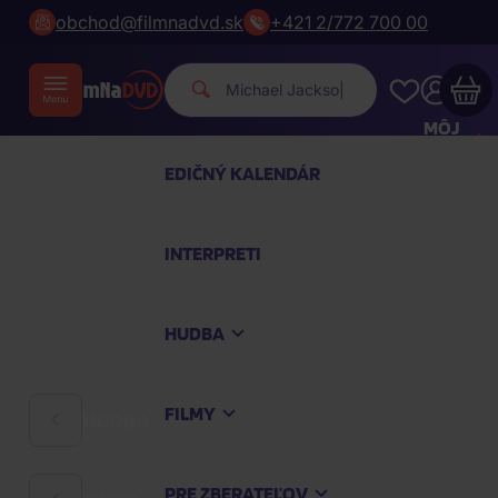
obchod@filmnadvd.sk
+421 2/772 700 00
Michael Jackson.
|
MÔJ
ÚČET
EDIČNÝ KALENDÁR
Váš nákupný košík je prázdny
INTERPRETI
PREZRITE SI NAJOBĽÚBENEJŠIE PRODUKTY
HUDBA
Nakúpte ešte za
100,00 €
a dopravu máte
zdarma
FILMY
HUDBA
Pokračovať v nákupe
PRE ZBERATEĽOV