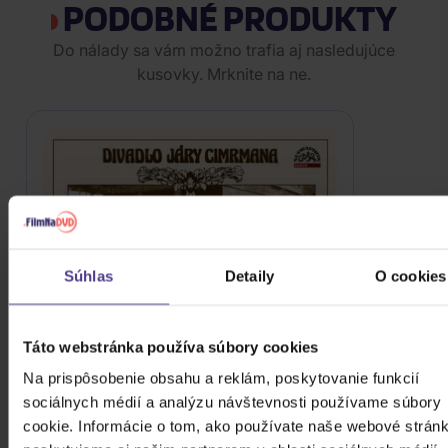
PODOBNÉ PRODUKTY
Do nálady sa vám možno trafia aj nasledujúce
kusovky. Mrknite na ne.
Súhlas
Detaily
O cookies
Táto webstránka používa súbory cookies
Na prispôsobenie obsahu a reklám, poskytovanie funkcií
sociálnych médií a analýzu návštevnosti používame súbory
cookie. Informácie o tom, ako používate naše webové stránk
Divadlo Járy Cimrmana: Všech 15 her a