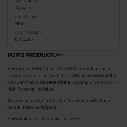
Balení média
Digipack
Formát média
MP3
Dátum vydania
15.11.2007
POPIS PRODUKTU
Audiobook
Eskorta
na CD v MP3 formáte prináša
slovenský hovorený príbeh od
Michala Hvoreckého
v podaní herca
Roberta Rotha
. Vydaný v roku 2007 v
réžii Roberta Horňáka.
Stopáž nahrávky je 8 hodín 40 minút, neskrátená
verzia. Balenie digipack.
Audiokniha je v slovenskom jazyku.