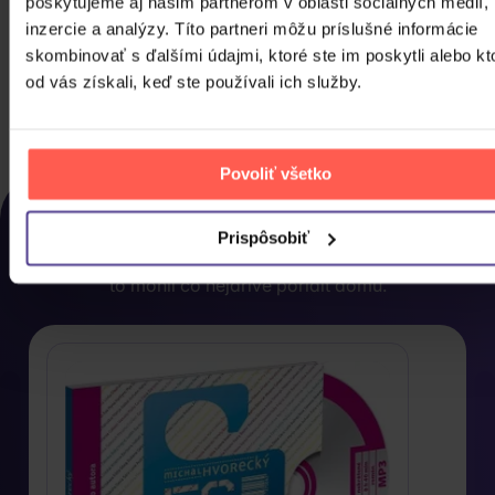
poskytujeme aj našim partnerom v oblasti sociálnych médií,
texty, na které se nedostalo
inzercie a analýzy. Títo partneri môžu príslušné informácie
3CD
skombinovať s ďalšími údajmi, ktoré ste im poskytli alebo kt
od vás získali, keď ste používali ich služby.
30,20 €
Skladom
DO KOŠÍKA
Povoliť všetko
NAPOSLEDY ZOBRAZENÉ
Rozhodli jste se nakonec pro něco jiného? Tady
Prispôsobiť
najdete, co jste si u nás naposled prohlíželi, abyste si
to mohli co nejdříve pořídit domů.