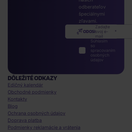
odberateľov
špeciálnymi
zľavami.
Zadajte
ODOSLAŤ
svoj e-
mail
Súhlasím
so
spracovaním
osobných
údajov
DÔLEŽITÉ ODKAZY
Edičný kalendár
Obchodné podmienky
Kontakty
Blog
Ochrana osobných údajov
Doprava platba
Podmienky reklamácie a vrátenia