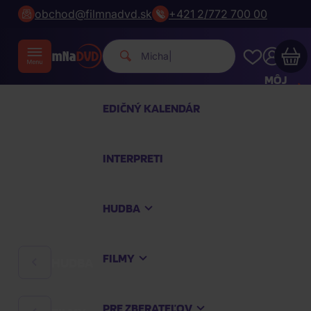
obchod@filmnadvd.sk
+421 2/772 700 00
|
MÔJ
ÚČET
EDIČNÝ KALENDÁR
Váš nákupný košík je prázdny
INTERPRETI
PREZRITE SI NAJOBĽÚBENEJŠIE PRODUKTY
HUDBA
Nakúpte ešte za
100,00 €
a dopravu máte
zdarma
FILMY
HUDBA
Pokračovať v nákupe
PRE ZBERATEĽOV