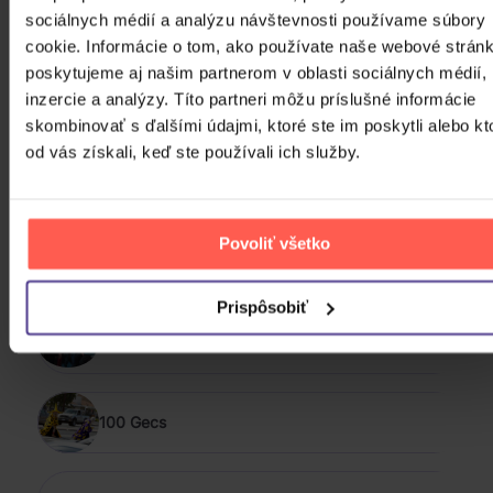
sociálnych médií a analýzu návštevnosti používame súbory
PODOBNÍ INTERPRETI
cookie. Informácie o tom, ako používate naše webové stránk
poskytujeme aj našim partnerom v oblasti sociálnych médií,
inzercie a analýzy. Títo partneri môžu príslušné informácie
&TEAM
skombinovať s ďalšími údajmi, ktoré ste im poskytli alebo kt
od vás získali, keď ste používali ich služby.
(G)I-DLE
Povoliť všetko
*NSYNC
Prispôsobiť
10,000 Maniacs
100 Gecs