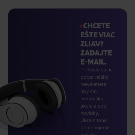
CHCETE
EŠTE VIAC
ZLIAV?
ZADAJTE
E-MAIL.
Prihláste sa na
odber nášho
newslettera,
aby ste
nezmeškali
akcie alebo
novinky.
Okrem toho
odmeňujeme
našich