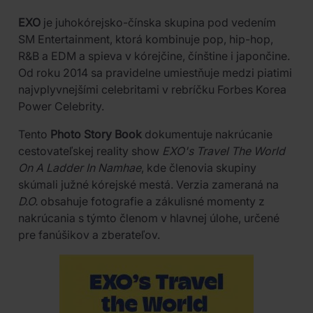
EXO
je juhokórejsko-čínska skupina pod vedením
SM Entertainment, ktorá kombinuje pop, hip-hop,
R&B a EDM a spieva v kórejčine, čínštine i japončine.
Od roku 2014 sa pravidelne umiestňuje medzi piatimi
najvplyvnejšími celebritami v rebríčku Forbes Korea
Power Celebrity.
Tento
Photo Story Book
dokumentuje nakrúcanie
cestovateľskej reality show
EXO's Travel The World
On A Ladder In Namhae
, kde členovia skupiny
skúmali južné kórejské mestá. Verzia zameraná na
D.O.
obsahuje fotografie a zákulisné momenty z
nakrúcania s týmto členom v hlavnej úlohe, určené
pre fanúšikov a zberateľov.