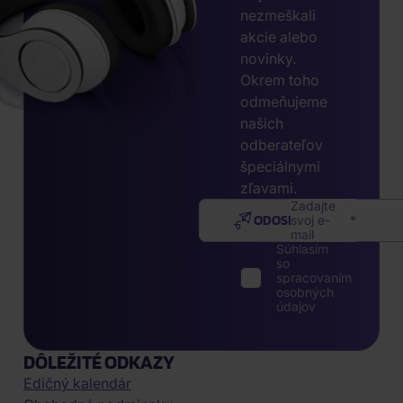
nezmeškali
akcie alebo
novinky.
Okrem toho
odmeňujeme
našich
odberateľov
špeciálnymi
zľavami.
Zadajte
ODOSLAŤ
svoj e-
mail
Súhlasím
so
spracovaním
osobných
údajov
DÔLEŽITÉ ODKAZY
Edičný kalendár