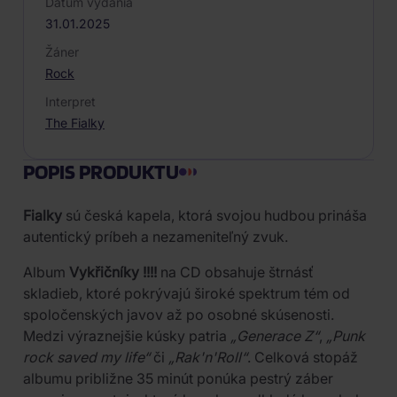
Dátum vydania
31.01.2025
Žáner
Rock
Interpret
The Fialky
POPIS PRODUKTU
Fialky
sú česká kapela, ktorá svojou hudbou prináša
autentický príbeh a nezameniteľný zvuk.
Album
Vykřičníky !!!!
na CD obsahuje štrnásť
skladieb, ktoré pokrývajú široké spektrum tém od
spoločenských javov až po osobné skúsenosti.
Medzi výraznejšie kúsky patria
„Generace Z“
,
„Punk
rock saved my life“
či
„Rak'n'Roll“
. Celková stopáž
albumu približne 35 minút ponúka pestrý záber