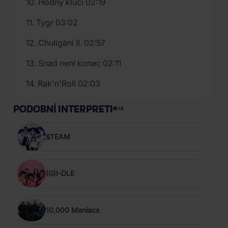
10. Hodný kluci 02:19
11. Tygr 03:02
12. Chuligáni II. 02:57
13. Snad neni konec 02:11
14. Rak'n'Roll 02:03
PODOBNÍ INTERPRETI
&TEAM
(G)I-DLE
10,000 Maniacs