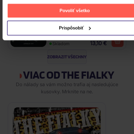
Povoliť všetko
Traktor: Jungle XXI
Prispôsobiť
CD
13,10 €
Skladom
ZOBRAZIT VŠECHNY
VIAC OD THE FIALKY
Do nálady sa vám možno trafia aj nasledujúce
kusovky. Mrknite na ne.