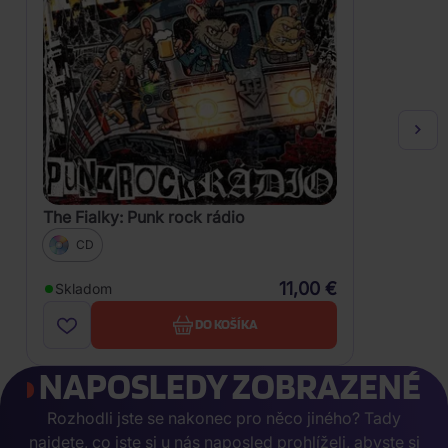
The Fialky: Punk rock rádio
CD
11,00 €
Skladom
DO KOŠÍKA
NAPOSLEDY ZOBRAZENÉ
Rozhodli jste se nakonec pro něco jiného? Tady
najdete, co jste si u nás naposled prohlíželi, abyste si