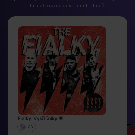
to mohli co nejdříve pořídit domů.
Fialky: Vykřičníky !!!!
CD