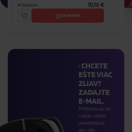
10,10 €
Skladom
DO KOŠÍKA
CHCETE
EŠTE VIAC
ZLIAV?
ZADAJTE
E-MAIL.
Prihláste sa na
odber nášho
newslettera,
aby ste