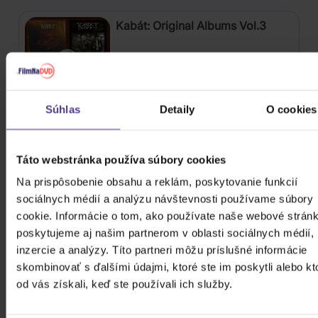
Kabát: Original Albums Vol.3
4CD
18,60 €
Skladom
Súhlas
Detaily
O cookies
Mišík Vladimír: Vteřiny, měsíce a
roky
Táto webstránka používa súbory cookies
Na prispôsobenie obsahu a reklám, poskytovanie funkcií
CD
sociálnych médií a analýzu návštevnosti používame súbory
16,30 €
Skladom
cookie. Informácie o tom, ako používate naše webové stránk
poskytujeme aj našim partnerom v oblasti sociálnych médií,
Linkin Park: From Zero (Coloured
inzercie a analýzy. Títo partneri môžu príslušné informácie
Blue Vinyl)
skombinovať s ďalšími údajmi, ktoré ste im poskytli alebo kt
od vás získali, keď ste používali ich služby.
Vinyl
24,90 €
Skladom