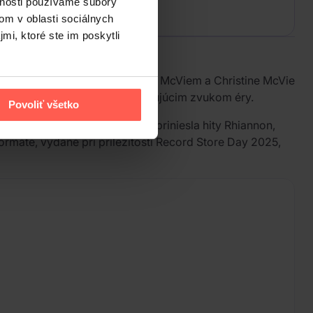
vnosti používame súbory
om v oblasti sociálnych
mi, ktoré ste im poskytli
e s Mickom Fleetwoodom, Johnom McViem a Christine McVie
lues, rock a pop a patrí k určujúcim zvukom éry.
Povoliť všetko
 Nicks do zostavy. Nahrávka priniesla hity Rhiannon,
ormáte, vydané pri príležitosti Record Store Day 2025,