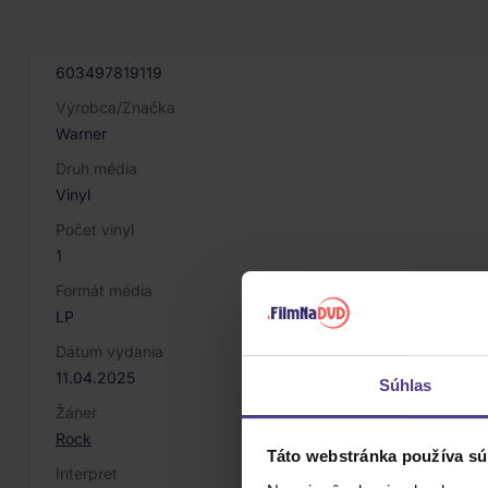
081380
EAN
603497819119
Výrobca/Značka
Warner
Druh média
Vinyl
Počet vinyl
1
Formát média
LP
Dátum vydania
11.04.2025
Súhlas
Žáner
Rock
Táto webstránka používa sú
Interpret