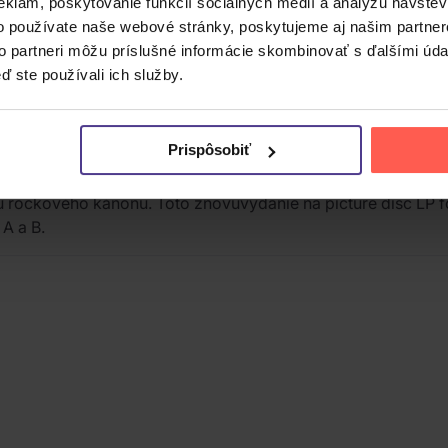
eklám, poskytovanie funkcií sociálnych médií a analýzu návšte
o používate naše webové stránky, poskytujeme aj našim partner
to partneri môžu príslušné informácie skombinovať s ďalšími údaj
ď ste používali ich služby.
ku 1967 v Londýne založil gitarista Peter Green. V zostav
ech a predala vyše 120 miliónov nosičov. Ich hudba spája b
Prispôsobiť
o novú kapitolu po príchode Lindseyho Buckinghama a Stevie
ou rockového kánonu. Toto znovuvydanie na picture disc LP f
A a B.