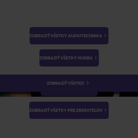
ZOBRAZIŤ VŠETKY AUDIOTECHNIKA
BTS
ŽIADOSŤ O TELEFONICKÚ OBJEDNÁVKU
Light Stick & Keyring
ZOBRAZIŤ VŠETKY HUDBA
Stray Kids
Parametre produktu
ZOBRAZIŤ VŠETKO
Popis produktu
ZOBRAZIŤ VŠETKY FILMY
ZOBRAZIŤ VŠETKY PRE ZBERATEĽOV