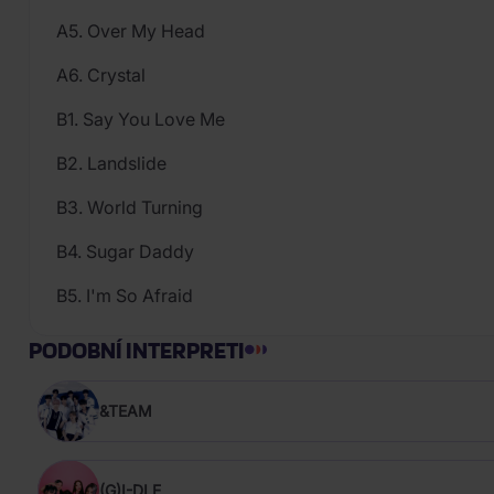
A5. Over My Head
A6. Crystal
B1. Say You Love Me
B2. Landslide
B3. World Turning
B4. Sugar Daddy
B5. I'm So Afraid
PODOBNÍ INTERPRETI
&TEAM
(G)I-DLE