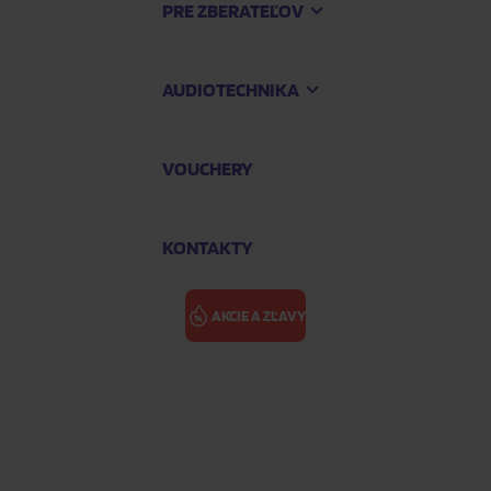
PRE ZBERATEĽOV
AUDIOTECHNIKA
VOUCHERY
KONTAKTY
AKCIE A ZĽAVY
 Disc Vinyl, RSD 2025)
FLEETWOOD 