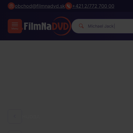
obchod@filmnadvd.sk
+421 2/772 700 00
Michael Jacks
|
HUDBA