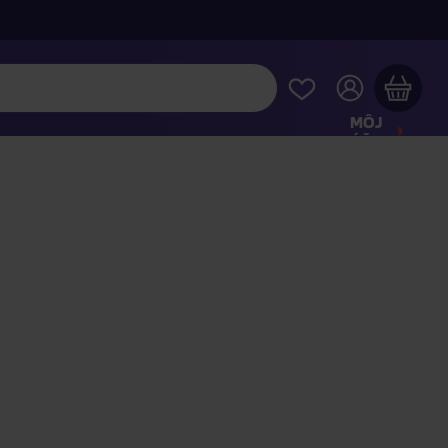
MÔJ
ÚČET
Váš nákupný košík je prázdny
REZRITE SI NAJOBĽÚBENEJŠIE PRODUKTY
kúpte ešte za
100,00 €
a dopravu máte zdarma
Pokračovať v nákupe