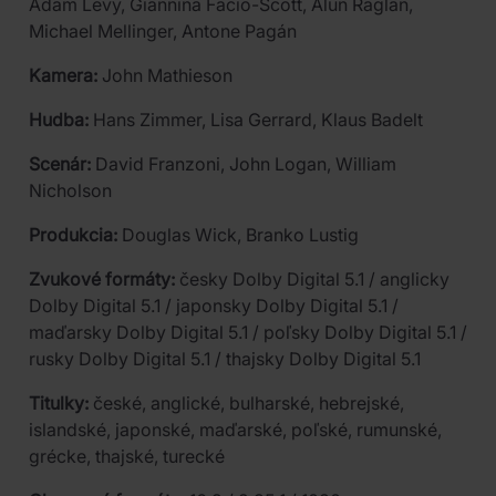
Adam Levy, Giannina Facio-Scott, Alun Raglan,
Michael Mellinger, Antone Pagán
Kamera:
John Mathieson
Hudba:
Hans Zimmer, Lisa Gerrard, Klaus Badelt
Scenár:
David Franzoni, John Logan, William
Nicholson
Produkcia:
Douglas Wick, Branko Lustig
Zvukové formáty:
česky Dolby Digital 5.1 / anglicky
Dolby Digital 5.1 / japonsky Dolby Digital 5.1 /
maďarsky Dolby Digital 5.1 / poľsky Dolby Digital 5.1 /
rusky Dolby Digital 5.1 / thajsky Dolby Digital 5.1
Titulky:
české, anglické, bulharské, hebrejské,
islandské, japonské, maďarské, poľské, rumunské,
grécke, thajské, turecké