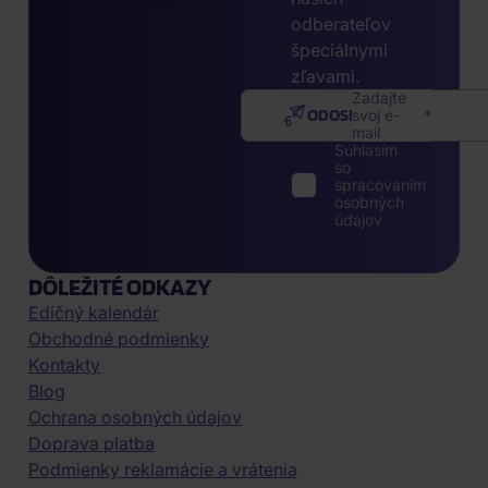
odberateľov
špeciálnymi
zľavami.
Zadajte
ODOSLAŤ
svoj e-
mail
Súhlasím
so
spracovaním
osobných
údajov
DÔLEŽITÉ ODKAZY
Edičný kalendár
Obchodné podmienky
Kontakty
Blog
Ochrana osobných údajov
Doprava platba
Podmienky reklamácie a vrátenia