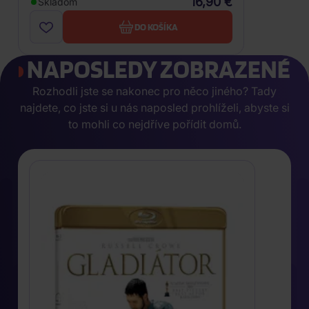
16,90 €
Skladom
DO KOŠÍKA
NAPOSLEDY ZOBRAZENÉ
Rozhodli jste se nakonec pro něco jiného? Tady
najdete, co jste si u nás naposled prohlíželi, abyste si
to mohli co nejdříve pořídit domů.