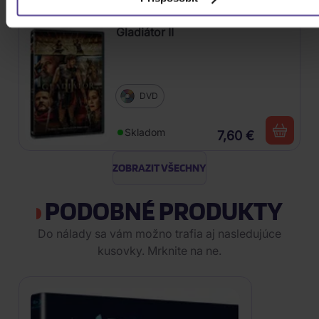
Gladiátor II
DVD
Skladom
7,60 €
ZOBRAZIT VŠECHNY
PODOBNÉ PRODUKTY
Do nálady sa vám možno trafia aj nasledujúce
kusovky. Mrknite na ne.