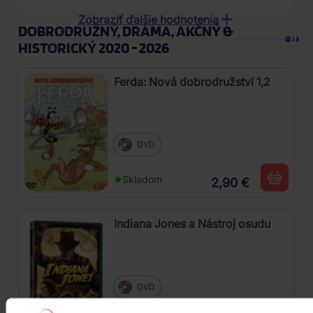
Zobraziť ďalšie hodnotenia
DOBRODRUŽNÝ, DRÁMA, AKČNÝ &
HISTORICKÝ 2020 - 2026
Ferda: Nová dobrodružství 1,2
DVD
Skladom
2,90 €
Indiana Jones a Nástroj osudu
DVD