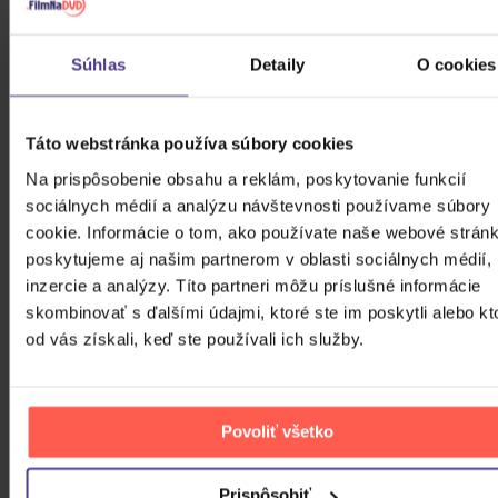
Skladom
7,60 €
Súhlas
Detaily
O cookies
Avatar: Cesta vody
Táto webstránka používa súbory cookies
Na prispôsobenie obsahu a reklám, poskytovanie funkcií
DVD
sociálnych médií a analýzu návštevnosti používame súbory
cookie. Informácie o tom, ako používate naše webové stránk
Skladom
8,40 €
poskytujeme aj našim partnerom v oblasti sociálnych médií,
inzercie a analýzy. Títo partneri môžu príslušné informácie
Harry Potter kolekcia 1.-8.
skombinovať s ďalšími údajmi, ktoré ste im poskytli alebo kt
od vás získali, keď ste používali ich služby.
8DVD
Povoliť všetko
Skladom
43,20 €
Prispôsobiť