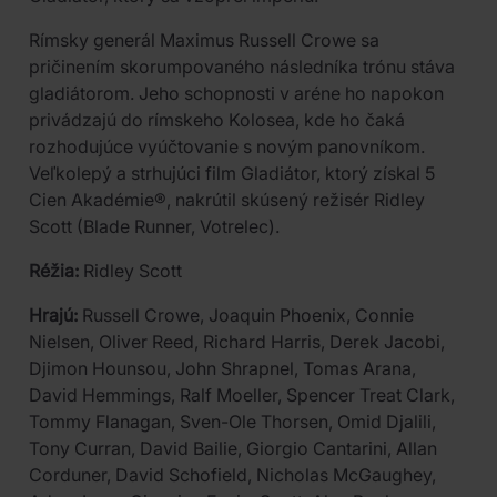
Rímsky generál Maximus Russell Crowe sa
pričinením skorumpovaného následníka trónu stáva
gladiátorom. Jeho schopnosti v aréne ho napokon
privádzajú do rímskeho Kolosea, kde ho čaká
rozhodujúce vyúčtovanie s novým panovníkom.
Veľkolepý a strhujúci film Gladiátor, ktorý získal 5
Cien Akadémie®, nakrútil skúsený režisér Ridley
Scott (Blade Runner, Votrelec).
Réžia:
Ridley Scott
Hrajú:
Russell Crowe, Joaquin Phoenix, Connie
Nielsen, Oliver Reed, Richard Harris, Derek Jacobi,
Djimon Hounsou, John Shrapnel, Tomas Arana,
David Hemmings, Ralf Moeller, Spencer Treat Clark,
Tommy Flanagan, Sven-Ole Thorsen, Omid Djalili,
Tony Curran, David Bailie, Giorgio Cantarini, Allan
Corduner, David Schofield, Nicholas McGaughey,