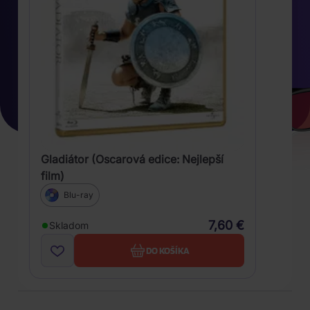
Gladiátor (Oscarová edice: Nejlepší
film)
Blu-ray
7,60 €
Skladom
DO KOŠÍKA