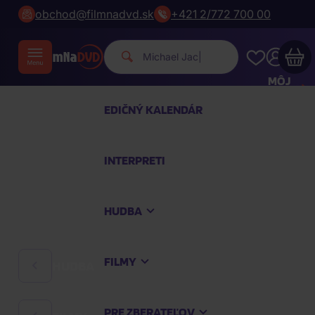
obchod@filmnadvd.sk
+421 2/772 700 00
Michael Jackson
|
MÔJ
ÚČET
EDIČNÝ KALENDÁR
Váš nákupný košík je prázdny
INTERPRETI
PREZRITE SI NAJOBĽÚBENEJŠIE PRODUKTY
HUDBA
Nakúpte ešte za
100,00 €
a dopravu máte
zdarma
FILMY
HUDBA
Pokračovať v nákupe
PRE ZBERATEĽOV