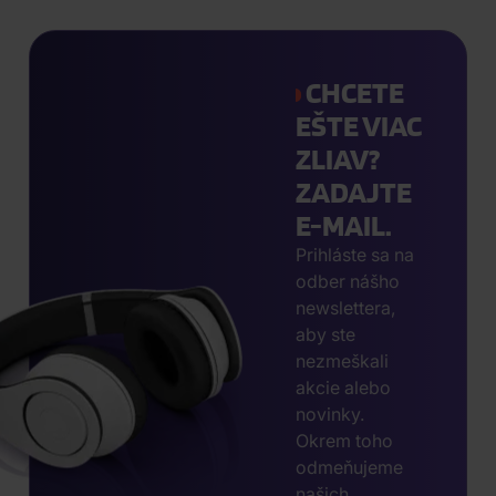
CHCETE
EŠTE VIAC
ZLIAV?
ZADAJTE
E-MAIL.
Prihláste sa na
odber nášho
newslettera,
aby ste
nezmeškali
akcie alebo
novinky.
Okrem toho
odmeňujeme
našich