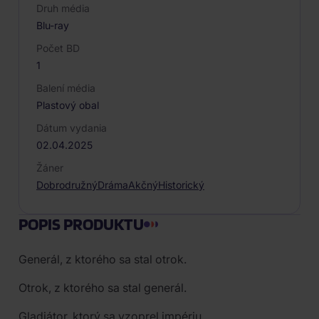
Druh média
Blu-ray
Počet BD
1
Balení média
Plastový obal
Dátum vydania
02.04.2025
Žáner
Dobrodružný
Dráma
Akčný
Historický
POPIS PRODUKTU
Generál, z ktorého sa stal otrok.
Otrok, z ktorého sa stal generál.
Gladiátor, ktorý sa vzoprel impériu.