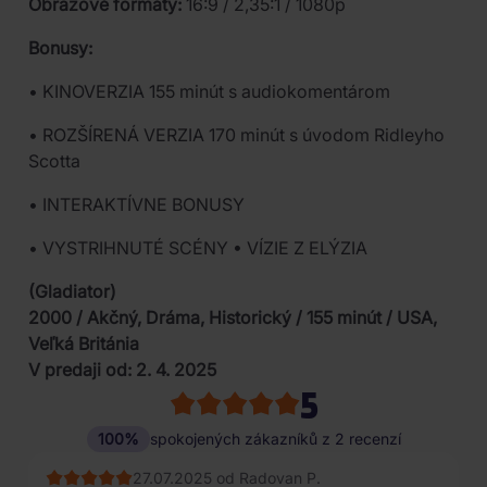
Obrazové formáty:
16:9 / 2,35:1 / 1080p
Bonusy:
• KINOVERZIA 155 minút s audiokomentárom
• ROZŠÍRENÁ VERZIA 170 minút s úvodom Ridleyho
Scotta
• INTERAKTÍVNE BONUSY
• VYSTRIHNUTÉ SCÉNY • VÍZIE Z ELÝZIA
(Gladiator)
2000 / Akčný, Dráma, Historický / 155 minút / USA,
Veľká Británia
V predaji od: 2. 4. 2025
5
100%
spokojených zákazníků z 2 recenzí
27.07.2025 od Radovan P.
20.04.2025 od Alan G.