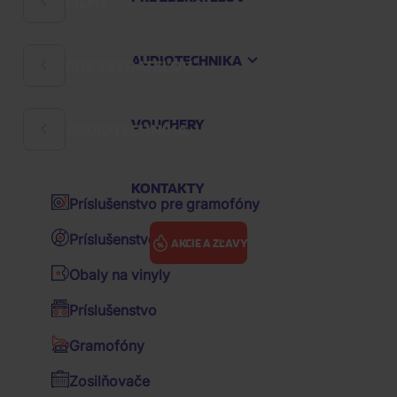
FILMY
Rock
Hard 'n' Heavy
AUDIOTECHNIKA
PRE ZBERATEĽOV
Filmové komédie
Česká hudba
České filmy
Audioknihy
VOUCHERY
AUDIOTECHNIKA
Poháre a pollitre
Rozprávky
K-pop
Zápisníky
Večerníčky
KONTAKTY
Pop
Príslušenstvo pre gramofóny
Kľúčenky
Animované filmy
Hip Hop
Príslušenstvo pre vinyly
AKCIE A ZĽAVY
Zberateľské figúrky
Akčné filmy
R&B
Obaly na vinyly
Vankúše
Dráma filmy
Soundtrack / OST
Hudba
Pop
Grande Ariana: Yours Truly
Príslušenstvo
Ostatné predmety
Sci-fi
Various / výbery zahraničné
Gramofóny
GRANDE
Šiltovky
Thrillery
Various / výbery CZ&SK
AKCE
Zosilňovače
ARIANA:
Hrnčeky
-26%
Životopisné filmy