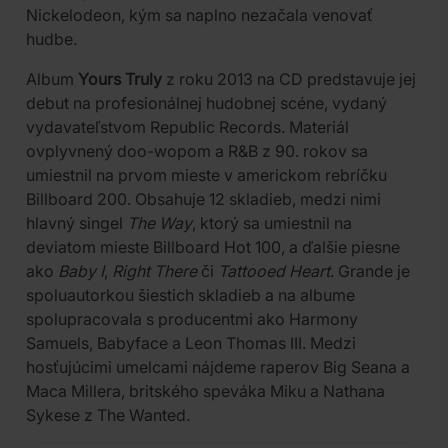
Nickelodeon, kým sa naplno nezačala venovať
hudbe.
Album
Yours Truly
z roku 2013 na CD predstavuje jej
debut na profesionálnej hudobnej scéne, vydaný
vydavateľstvom Republic Records. Materiál
ovplyvnený doo-wopom a R&B z 90. rokov sa
umiestnil na prvom mieste v americkom rebríčku
Billboard 200. Obsahuje 12 skladieb, medzi nimi
hlavný singel
The Way
, ktorý sa umiestnil na
deviatom mieste Billboard Hot 100, a ďalšie piesne
ako
Baby I
,
Right There
či
Tattooed Heart
. Grande je
spoluautorkou šiestich skladieb a na albume
spolupracovala s producentmi ako Harmony
Samuels, Babyface a Leon Thomas III. Medzi
hosťujúcimi umelcami nájdeme raperov Big Seana a
Maca Millera, britského speváka Miku a Nathana
Sykese z The Wanted.