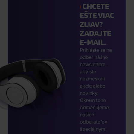
CHCETE
EŠTE VIAC
ZLIAV?
ZADAJTE
E-MAIL.
Prihláste sa na
odber nášho
newslettera,
aby ste
nezmeškali
akcie alebo
novinky.
Okrem toho
odmeňujeme
našich
odberateľov
špeciálnymi