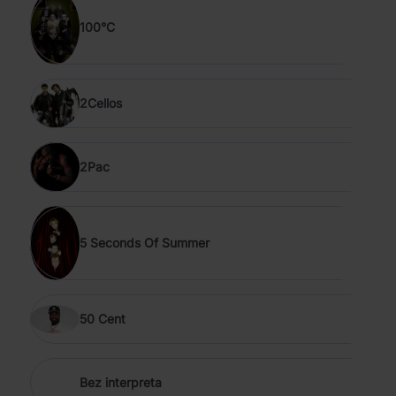
100°C
2Cellos
2Pac
5 Seconds Of Summer
50 Cent
Bez interpreta