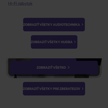
Elektronická hudba
Dobrodružné filmy
Hi-Fi nábytok
Expedícia
Audiophile Quality
Historické filmy
10.08.2026
Ľudovky
Dokumentárne filmy
II. akosť
Vojnové dokumenty
K-GOODS
ZOBRAZIŤ VŠETKY AUDIOTECHNIKA
3D filmy
Erotické filmy
Ateez
BTS
Ušetríte
-26%
Paródie
K-Magazine
Light Stick &
ZOBRAZIŤ VŠETKY HUDBA
Cvičenie
Keyring
Photo Cards
Stray Kids
ZOBRAZIŤ VŠETKY FILMY
1
ks
ZOBRAZIŤ VŠETKO
Najnižšia cena za posledných 30 d
ZOBRAZIŤ VŠETKY PRE ZBERATEĽOV
ŽIADOSŤ O TELEFONICKÚ OBJEDNÁVKU