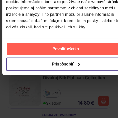
cookie. Informácie o tom, ako používate naše webové stránk
poskytujeme aj našim partnerom v oblasti sociálnych médií,
3CD
inzercie a analýzy. Títo partneri môžu príslušné informácie
skombinovať s ďalšími údajmi, ktoré ste im poskytli alebo kt
14,50 €
Skladom
od vás získali, keď ste používali ich služby.
Jackson Michael: Dangerous
Povoliť všetko
2Vinyl
26,20 €
Do týždňa
Prispôsobiť
Divokej Bill: Platinum Collection
3CD
14,80 €
Skladom
ZOBRAZIT VŠECHNY