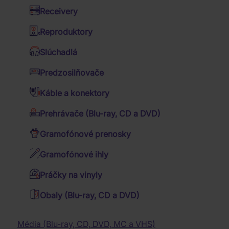
Hudobné DVD Blu-ray
Receivery
YOURS
Kalendáre
Western filmy
Jazz
Reproduktory
TRULY - CD
Dózy a misky
Vojnové filmy
Folk
Slúchadlá
Deky a obliečky
4K filmy
Country
Debutový štúdiový
Predzosilňovače
Darčekové súpravy
album americkej
TV seriály
Trampské pesničky
popovej speváčky
Káble a konektory
Budíky a hodiny
Romantické filmy
Ariany Grande, vydaný
Vianočné koledy
Prehrávače (Blu-ray, CD a DVD)
v roku 2013 s vplyvmi
Batohy, brašny a tašky
Rodinné filmy
Tanečná hudba
R&B a doo-wopu.
Gramofónové prenosky
Reggae
Tričká
Celý popis
Relaxačná hudba
Filmy pre pamätníkov
Gramofónové ihly
Zvolená verzia:
CD
Detské audio CD
Krimi filmy
Pánske tričká
Hovorené slovo
Katastrofické filmy
Práčky na vinyly
Dámske tričká
Muzikály
Prírodopisné filmy
CD
Vinyl
Obaly (Blu-ray, CD a DVD)
Filmová hudba
Hudobné filmy
Klasická hudba
Horory
Baterky, lampičky
Dychovka
Fantasy filmy
Média (Blu-ray, CD, DVD, MC a VHS)
Skladom
(5 ks)