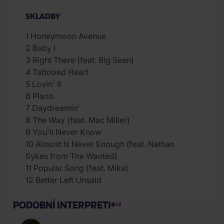
SKLADBY
1 Honeymoon Avenue
2 Baby I
3 Right There (feat. Big Sean)
4 Tattooed Heart
5 Lovin' It
6 Piano
7 Daydreamin'
8 The Way (feat. Mac Miller)
9 You'll Never Know
10 Almost Is Never Enough (feat. Nathan
Sykes from The Wanted)
11 Popular Song (feat. Mika)
12 Better Left Unsaid
PODOBNÍ INTERPRETI