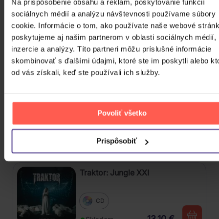
Na prispôsobenie obsahu a reklám, poskytovanie funkcií
sociálnych médií a analýzu návštevnosti používame súbory
Mišík Vladimír: Vteřiny, měsíce a
cookie. Informácie o tom, ako používate naše webové stránk
roky
poskytujeme aj našim partnerom v oblasti sociálnych médií,
inzercie a analýzy. Títo partneri môžu príslušné informácie
CD
skombinovať s ďalšími údajmi, ktoré ste im poskytli alebo kt
16,30 €
Skladom
od vás získali, keď ste používali ich služby.
Linkin Park: From Zero (Coloured
Blue Vinyl)
Povoliť všetko
Vinyl
Prispôsobiť
24,90 €
Skladom
Traktor: Jungle XXI
CD
13,10 €