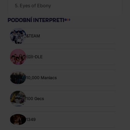
5. Eyes of Ebony
PODOBNÍ INTERPRETI
&TEAM
(G)I-DLE
10,000 Maniacs
100 Gecs
1349