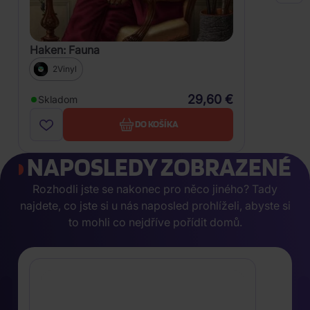
Haken: Fauna
2Vinyl
29,60 €
Skladom
DO KOŠÍKA
NAPOSLEDY ZOBRAZENÉ
Rozhodli jste se nakonec pro něco jiného? Tady
najdete, co jste si u nás naposled prohlíželi, abyste si
to mohli co nejdříve pořídit domů.