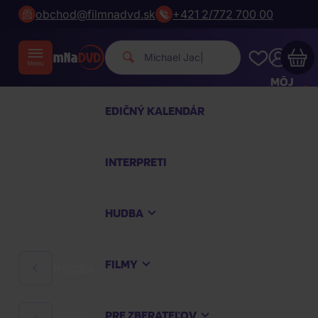
obchod@filmnadvd.sk
+421 2/772 700 00
Michael Jackson.
|
MÔJ
ÚČET
EDIČNÝ KALENDÁR
Váš nákupný košík je prázdny
INTERPRETI
PREZRITE SI NAJOBĽÚBENEJŠIE PRODUKTY
HUDBA
Nakúpte ešte za
100,00 €
a dopravu máte
zdarma
FILMY
HUDBA
Pokračovať v nákupe
PRE ZBERATEĽOV