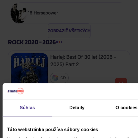
16 Horsepower
ZOBRAZIŤ VŠETKÝCH
ROCK 2020 - 2026
Harlej: Best Of 30 let (2006 -
2025) Part 2
CD
12,20 €
Skladom
Kabát: Original Albums Vol.3
Súhlas
Detaily
O cookies
4CD
Táto webstránka používa súbory cookies
18,60 €
Skladom