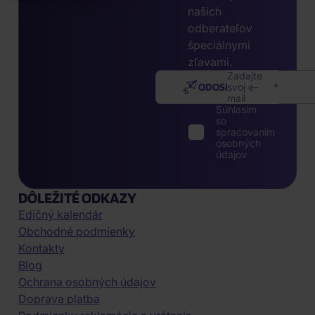
našich
odberateľov
špeciálnymi
zľavami.
Zadajte
ODOSLAŤ
svoj e-
mail
Súhlasím
so
spracovaním
osobných
údajov
DÔLEŽITÉ ODKAZY
Edičný kalendár
Obchodné podmienky
Kontakty
Blog
Ochrana osobných údajov
Doprava platba