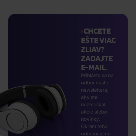
CHCETE
EŠTE VIAC
ZLIAV?
ZADAJTE
E-MAIL.
Prihláste sa na
odber nášho
newslettera,
aby ste
nezmeškali
akcie alebo
novinky.
Okrem toho
odmeňujeme