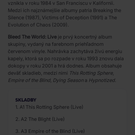
vznikla v roku 1984 v San Franciscu v Kalifornii.
Medzi ich najznámejšie albumy patria Breaking the
Silence (1987), Victims of Deception (1991) a The
Evolution of Chaos (2009).
Bleed The World: Live
je prvý koncertný album
skupiny, vydaný na farebnom priehľadnom
červenom vinyle. Nahrávka zachytáva živú energiu
kapely, ktorá sa po rozpade v roku 1993 znovu dala
dokopy v roku 2001 a hrá dodnes. Album obsahuje
deväť skladieb, medzi nimi
This Rotting Sphere
,
Empire of the Blind
,
Dying Season
a
Hypnotized
.
SKLADBY
1. A1 This Rotting Sphere (Live)
2. A2 The Blight (Live)
3. A3 Empire of the Blind (Live)