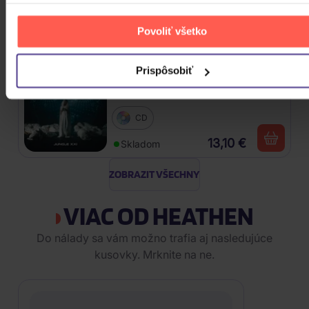
Vinyl
Povoliť všetko
24,90 €
Skladom
Prispôsobiť
Traktor: Jungle XXI
CD
13,10 €
Skladom
ZOBRAZIT VŠECHNY
VIAC OD HEATHEN
Do nálady sa vám možno trafia aj nasledujúce
kusovky. Mrknite na ne.