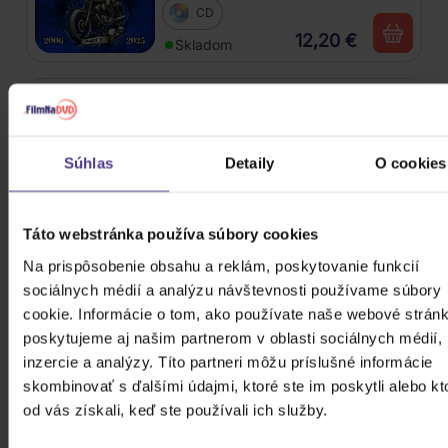
CD
12,20 €
Skladom
Kabát: Original Albums Vol.3
4CD
Súhlas
Detaily
O cookies
18,60 €
Skladom
Táto webstránka používa súbory cookies
Mišík Vladimír: Vteřiny, měsíce a
Na prispôsobenie obsahu a reklám, poskytovanie funkcií
roky
sociálnych médií a analýzu návštevnosti používame súbory
cookie. Informácie o tom, ako používate naše webové stránk
CD
poskytujeme aj našim partnerom v oblasti sociálnych médií,
16,30 €
Skladom
inzercie a analýzy. Títo partneri môžu príslušné informácie
skombinovať s ďalšími údajmi, ktoré ste im poskytli alebo kt
Linkin Park: From Zero (Coloured
od vás získali, keď ste používali ich služby.
Blue Vinyl)