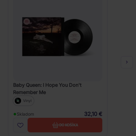
Baby Queen: I Hope You Don't
Remember Me
Vinyl
32,10 €
Skladom
DO KOŠÍKA