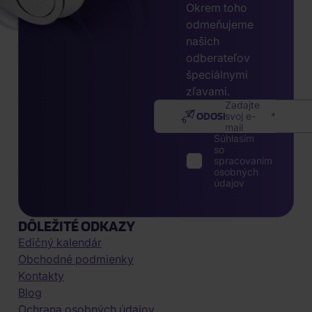
Okrem toho
odmeňujeme
našich
odberateľov
špeciálnymi
zľavami.
Zadajte
ODOSLAŤ
svoj e-
mail
Súhlasím
so
spracovaním
osobných
údajov
DÔLEŽITÉ ODKAZY
Edičný kalendár
Obchodné podmienky
Kontakty
Blog
Ochrana osobných údajov