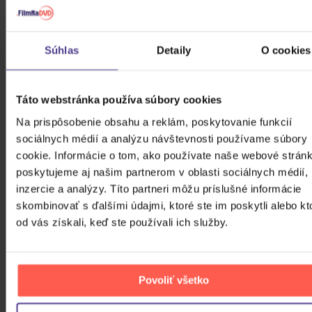
Súhlas
Detaily
O cookies
PODOBNÉ PRODUKTY
Táto webstránka používa súbory cookies
Na prispôsobenie obsahu a reklám, poskytovanie funkcií
Do nálady sa vám možno trafia aj nasledujúce
sociálnych médií a analýzu návštevnosti používame súbory
kusovky. Mrknite na ne.
cookie. Informácie o tom, ako používate naše webové stránk
poskytujeme aj našim partnerom v oblasti sociálnych médií,
inzercie a analýzy. Títo partneri môžu príslušné informácie
skombinovať s ďalšími údajmi, ktoré ste im poskytli alebo kt
od vás získali, keď ste používali ich služby.
Povoliť všetko