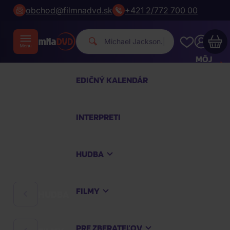
obchod@filmnadvd.sk
+421 2/772 700 00
Michael Ja
|
MÔJ
ÚČET
EDIČNÝ KALENDÁR
Váš nákupný košík je prázdny
INTERPRETI
PREZRITE SI NAJOBĽÚBENEJŠIE PRODUKTY
HUDBA
Nakúpte ešte za
100,00 €
a dopravu máte
zdarma
FILMY
HUDBA
Pokračovať v nákupe
PRE ZBERATEĽOV