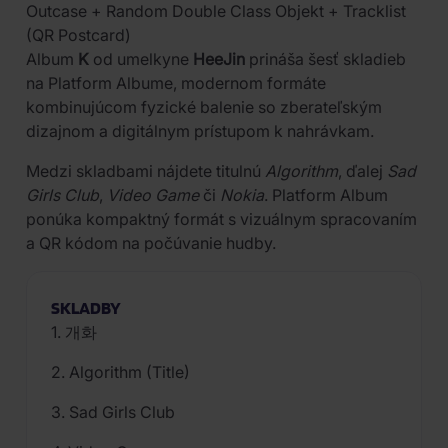
Outcase + Random Double Class Objekt + Tracklist
(QR Postcard)
Album
K
od umelkyne
HeeJin
prináša šesť skladieb
na Platform Albume, modernom formáte
kombinujúcom fyzické balenie so zberateľským
dizajnom a digitálnym prístupom k nahrávkam.
Medzi skladbami nájdete titulnú
Algorithm
, ďalej
Sad
Girls Club
,
Video Game
či
Nokia
. Platform Album
ponúka kompaktný formát s vizuálnym spracovaním
a QR kódom na počúvanie hudby.
SKLADBY
1. 개화
2. Algorithm (Title)
3. Sad Girls Club