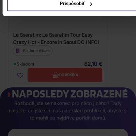
Prispôsobiť
Le Sserafim: Le Sserafim Tour Easy
Crazy Hot - Encore In Seoul DC (NFC)
Platform Album
82,10 €
Skladom
DO KOŠÍKA
NAPOSLEDY ZOBRAZENÉ
Rozhodli jste se nakonec pro něco jiného? Tady
najdete, co jste si u nás naposled prohlíželi, abyste si
to mohli co nejdříve pořídit domů.