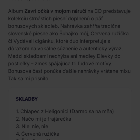
Album
Zavri očká v mojom náručí
na CD predstavuje
kolekciu štrnástich piesní doplnenú o päť
bonusových skladieb. Nahrávka zahŕňa tradičné
slovenské piesne ako Šuhajko môj, Červená ružička
či Vydávali cigánku, ktoré duo interpretuje s
dôrazom na vokálne súznenie a autentický výraz.
Medzi skladbami nechýba ani medley Dievky do
postieľky – zmes spájajúca tri ľudové motívy.
Bonusová časť ponúka ďalšie nahrávky vrátane mixu
Tak sa mi prisnilo.
SKLADBY
1. Chlapec z Heligonici (Darmo sa na mňa)
2. Načo mi je frajárečka
3. Nie, nie, nie
4. Červená ružička