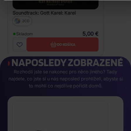
Soundtrack: Gott Karel: Karel
2CD
5,00 €
Skladom
DO KOŠÍKA
NAPOSLEDY ZOBRAZENÉ
Rozhodli jste se nakonec pro něco jiného? Tady
najdete, co jste si u nás naposled prohlíželi, abyste si
to mohli co nejdříve pořídit domů.