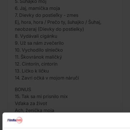
5. Šuhajko môj
6. Jaj, mamička moja
7. Dievky do postieľky - zmes
Ej, hora, hora / Prečo ty, šuhajko / Šuhaj,
neobzeraj (Dievky do postielky)
8. Vydávali cigánku
9. Už sa nám zvečerilo
10. Vychodilo slniečko
11. Škovránok maličký
12. Cintorín, cintorín
13. Líčko k líčku
14. Zavri očká v mojom náručí
BONUS
15. Tak sa mi prisnilo mix
Vďaka za život
Ach, ženička moja
Ej, holúbok biely
Tam blízko pri Trenčíne