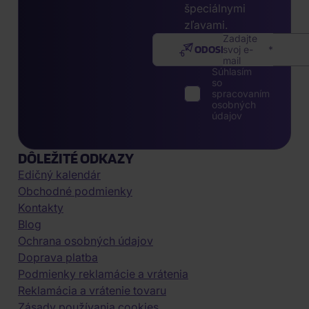
špeciálnymi
zľavami.
Zadajte
ODOSLAŤ
svoj e-
mail
Súhlasím
so
spracovaním
osobných
údajov
DÔLEŽITÉ ODKAZY
Edičný kalendár
Obchodné podmienky
Kontakty
Blog
Ochrana osobných údajov
Doprava platba
Podmienky reklamácie a vrátenia
Reklamácia a vrátenie tovaru
Zásady používania cookies