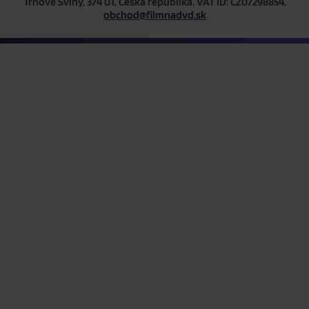
Trhové Sviny, 374 01, Česká republika, VAT ID: CZ07298854,
obchod@filmnadvd.sk