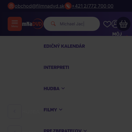
obchod@filmnadvd.sk
+421 2/772 700 00
Michael Jackson.
|
MÔJ
ÚČET
EDIČNÝ KALENDÁR
Váš nákupný košík je prázdny
INTERPRETI
PREZRITE SI NAJOBĽÚBENEJŠIE PRODUKTY
HUDBA
Nakúpte ešte za
100,00 €
a dopravu máte
zdarma
FILMY
HUDBA
Pokračovať v nákupe
PRE ZBERATEĽOV