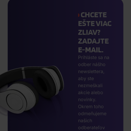
CHCETE
EŠTE VIAC
ZLIAV?
ZADAJTE
E-MAIL.
Prihláste sa na
odber nášho
newslettera,
aby ste
nezmeškali
akcie alebo
novinky.
Okrem toho
odmeňujeme
našich
odberateľov