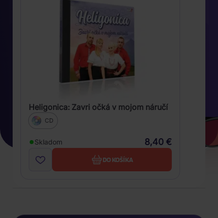
Heligonica: Zavri očká v mojom náručí
CD
8,40 €
Skladom
DO KOŠÍKA