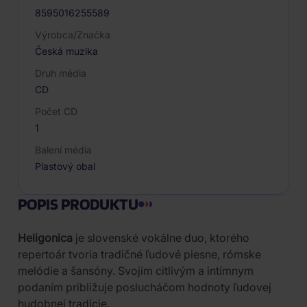
8595016255589
Výrobca/Značka
Česká muzika
Druh média
CD
Počet CD
1
Balení média
Plastový obal
POPIS PRODUKTU
Heligonica
je slovenské vokálne duo, ktorého
repertoár tvoria tradičné ľudové piesne, rómske
melódie a šansóny. Svojím citlivým a intímnym
podaním približuje poslucháčom hodnoty ľudovej
hudobnej tradície.