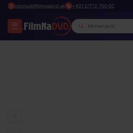
obchod@filmnadvd.sk
+421 2/772 700 00
Michael J
|
HUDBA