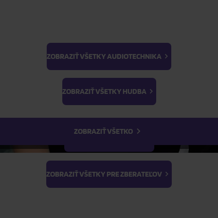
ZOBRAZIŤ VŠETKY AUDIOTECHNIKA
BTS
Light Stick & Keyring
ZOBRAZIŤ VŠETKY HUDBA
Stray Kids
ZOBRAZIŤ VŠETKO
ZOBRAZIŤ VŠETKY FILMY
ZOBRAZIŤ VŠETKY PRE ZBERATEĽOV
ŽIADOSŤ O TELEFONICKÚ OBJEDNÁVKU
Parametre produktu