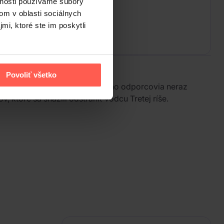
vnosti používame súbory
om v oblasti sociálnych
mi, ktoré ste im poskytli
Povoliť všetko
v oku. Niet teda divu, že sa jeho odporcovia neraz
ktoré sa snažili odstrániť vodcu Tretej ríše.