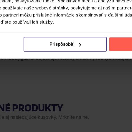
eklám, poskytovanie funkcií sociálnych médií a analýzu návšte
o používate naše webové stránky, poskytujeme aj našim partner
to partneri môžu príslušné informácie skombinovať s ďalšími údaj
ď ste používali ich služby.
Prispôsobiť
zícii ríšskeho kancelára bol často na očiach a mnohým tŕňom 
ovi bodyguardi objasňuje metódy a motívy rôznych subjektov, 
NÉ PRODUKTY
a aj nasledujúce kusovky. Mrknite na ne.