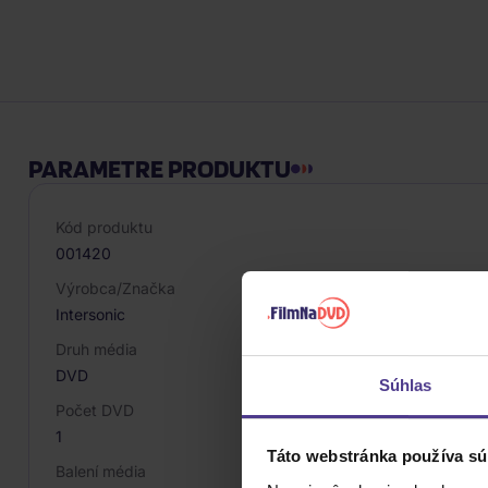
PARAMETRE PRODUKTU
Kód produktu
001420
Výrobca/Značka
Intersonic
Druh média
DVD
Súhlas
Počet DVD
1
Táto webstránka používa sú
Balení média