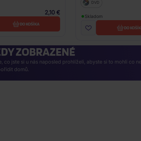
DVD
2,10 €
Skladom
DO KOŠÍKA
DO KOŠÍ
DY ZOBRAZENÉ
co jste si u nás naposled prohlíželi, abyste si to mohli co n
ořídit domů.