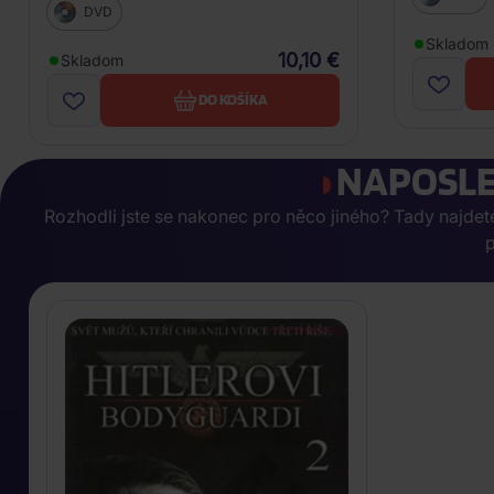
DVD
Skladom
10,10 €
Skladom
DO KOŠÍKA
NAPOSLE
Rozhodli jste se nakonec pro něco jiného? Tady najdete, 
p