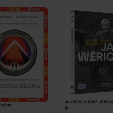
Jan Werich: Když už člov
 brána
je…