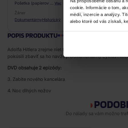
Na prispôsobenie obsahu a r
Pošetka (papierov
…
Viac
cookie. Informácie o tom, ak
Žáner
médií, inzercie a analýzy. Tí
Dokumentárny
Historický
alebo ktoré od vás získali, ke
POPIS PRODUKTU
Adolfa Hitlera zrejme niet treba predstavovať. Vďaka po
pokúsili zbaviť sa ho navždy. Dokumentárny cyklus Hitler
DVD obsahuje 2 epizódy:
3. Zabite nového kancelára
4. Noc dlhých nožov
PODOB
Do nálady sa vám možno trafi