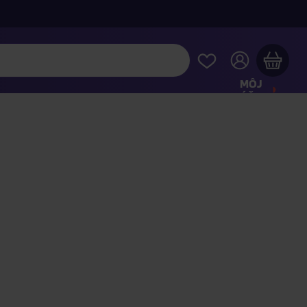
MÔJ
ÚČET
Váš nákupný košík je prázdny
REZRITE SI NAJOBĽÚBENEJŠIE PRODUKTY
kúpte ešte za
100,00 €
a dopravu máte zdarma
Pokračovať v nákupe