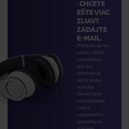
CHCETE
EŠTE VIAC
ZLIAV?
ZADAJTE
E-MAIL.
Prihláste sa na
odber nášho
newslettera,
aby ste
nezmeškali
akcie alebo
novinky.
Okrem toho
odmeňujeme
našich
odberateľov
špeciálnymi
zľavami.