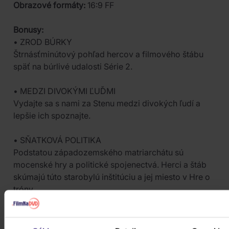
Obrazové formáty:
16:9 FF
Bonusy:
• ZROD BÚRKY
Štrnásťminútový pohľad hercov a filmového štábu
späť na búrlivé udalosti Série 2.
• MEDZI DIVOKÝMI ĽUĎMI
Vydajte sa s nami za Stenu medzi divokých ľudí a
lepšie ich spoznajte.
• SŇATKOVÁ POLITIKA
Podstatou západozemského matriarchátu sú
mocenské hry a politické spojenectvá. Herci a štáb
skúmajú túto starobylú inštitúciu a jej miesto v Hre o
tróny.
• AUDIO KOMENTÁRE
Dvanásť audio komentárov v podaní hercov a členov