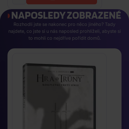
NAPOSLEDY ZOBRAZENÉ
Rozhodli jste se nakonec pro něco jiného? Tady
najdete, co jste si u nás naposled prohlíželi, abyste si
to mohli co nejdříve pořídit domů.