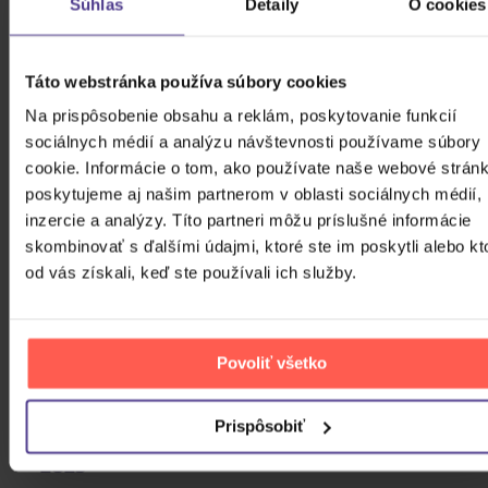
Súhlas
Detaily
O cookies
filmového štábu vrátane Davida Benioffa, D. B.
Weissa, Georgea R. R. Martina, Leny Headey, Emilie
Clarke, Michelle Fairley, Kita Haringtona, Richarda
Táto webstránka používa súbory cookies
Maddena a ďalších....
Na prispôsobenie obsahu a reklám, poskytovanie funkcií
sociálnych médií a analýzu návštevnosti používame súbory
• NOVÉ POSTAVY
cookie. Informácie o tom, ako používate naše webové stránk
Zoznámte sa s novými tvárami Série 3: Olennou
poskytujeme aj našim partnerom v oblasti sociálnych médií,
Tyrell, Missandeiou, Mancom Nájezdníkom,
inzercie a analýzy. Títo partneri môžu príslušné informácie
Tormundom Giantsbaneom, Orelom, Jojenem &
skombinovať s ďalšími údajmi, ktoré ste im poskytli alebo kt
Meerou Reedovcami, Blackfishom & Edmurom
od vás získali, keď ste používali ich služby.
Tullyovcami, Thorosom z Myru a Berricom
Dondarrionom.
• VYSTRIHNUTÉ SCÉNY
Povoliť všetko
Päť vystrihnutých a predĺžených scén.
Prispôsobiť
DOBRODRUŽNÝ, DRÁMA & FANTASY 2015
- 2025