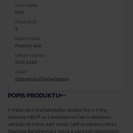
Druh média
DVD
Počet DVD
5
Balení média
Plastový obal
Dátum vydania
07.10.2020
Žáner
Dobrodružný
Dráma
Fantasy
POPIS PRODUKTU
V tretej sérii dramatického seriálu Hra o tróny
televízie HBO® sa Lannisterovci len s námahou
udržujú na tróne, keď musia čeliť prudkému útoku
Stannisa Baratheona z mora a zároveň nepokojom