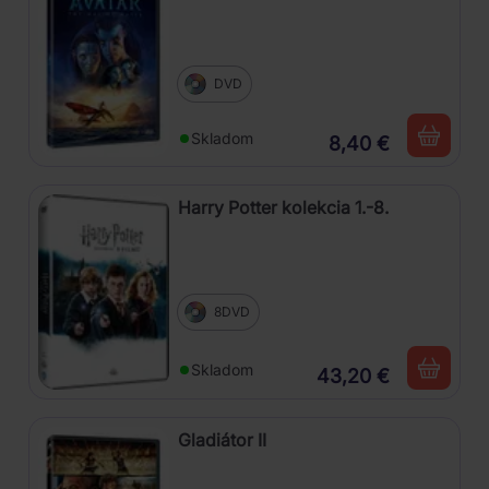
DVD
Skladom
8,40 €
Harry Potter kolekcia 1.-8.
8DVD
Skladom
43,20 €
Gladiátor II