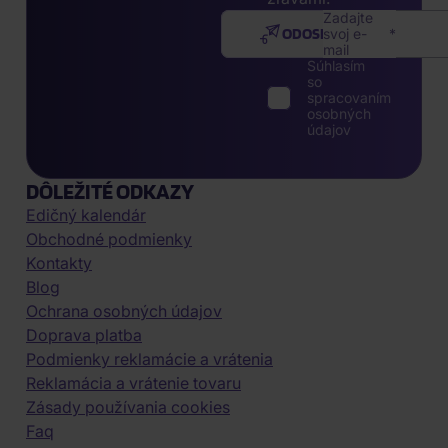
Zadajte
ODOSLAŤ
svoj e-
mail
Súhlasím
so
spracovaním
osobných
údajov
DÔLEŽITÉ ODKAZY
Edičný kalendár
Obchodné podmienky
Kontakty
Blog
Ochrana osobných údajov
Doprava platba
Podmienky reklamácie a vrátenia
Reklamácia a vrátenie tovaru
Zásady používania cookies
Faq