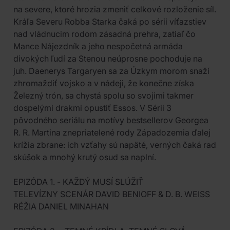
na severe, ktoré hrozia zmeniť celkové rozloženie síl.
Kráľa Severu Robba Starka čaká po sérii víťazstiev
nad vládnucim rodom zásadná prehra, zatiaľ čo
Mance Nájezdník a jeho nespočetná armáda
divokých ľudí za Stenou neúprosne pochoduje na
juh. Daenerys Targaryen sa za Úzkym morom snaží
zhromaždiť vojsko a v nádeji, že konečne získa
Železný trón, sa chystá spolu so svojimi takmer
dospelými drakmi opustiť Essos. V Sérii 3
pôvodného seriálu na motívy bestsellerov Georgea
R. R. Martina znepriatelené rody Západozemia ďalej
krížia zbrane: ich vzťahy sú napäté, verných čaká rad
skúšok a mnohý krutý osud sa naplní.
EPIZÓDA 1. - KAŽDÝ MUSÍ SLÚŽIŤ
TELEVÍZNY SCENÁR DAVID BENIOFF & D. B. WEISS
RÉŽIA DANIEL MINAHAN