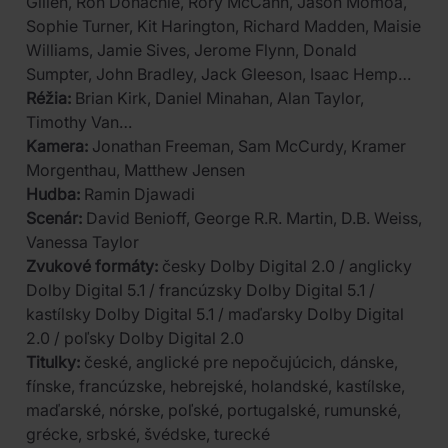
Gillen, Ron Donachie, Rory McCann, Jason Momoa,
Sophie Turner, Kit Harington, Richard Madden, Maisie
Williams, Jamie Sives, Jerome Flynn, Donald
Sumpter, John Bradley, Jack Gleeson, Isaac Hemp…
Réžia:
Brian Kirk, Daniel Minahan, Alan Taylor,
Timothy Van…
Kamera:
Jonathan Freeman, Sam McCurdy, Kramer
Morgenthau, Matthew Jensen
Hudba:
Ramin Djawadi
Scenár:
David Benioff, George R.R. Martin, D.B. Weiss,
Vanessa Taylor
Zvukové formáty:
česky Dolby Digital 2.0 / anglicky
Dolby Digital 5.1 / francúzsky Dolby Digital 5.1 /
kastílsky Dolby Digital 5.1 / maďarsky Dolby Digital
2.0 / poľsky Dolby Digital 2.0
Titulky:
české, anglické pre nepočujúcich, dánske,
fínske, francúzske, hebrejské, holandské, kastílske,
maďarské, nórske, poľské, portugalské, rumunské,
grécke, srbské, švédske, turecké